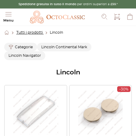
Spedizione gratuita in tutto il mondo
per ordini superiori a £99.*
Cerca
Menu
Tutti i prodotti
Lincoln
Categorie
Lincoln Continental Mark
Lincoln Navigator
Lincoln
-30%