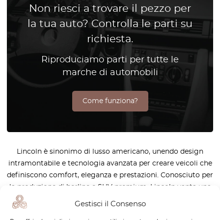
Non riesci a trovare il pezzo per
la tua auto? Controlla le parti su
richiesta.
Riproduciamo parti per tutte le
marche di automobili
Come funziona?
Lincoln è sinonimo di lusso americano, unendo design
intramontabile e tecnologia avanzata per creare veicoli che
definiscono comfort, eleganza e prestazioni. Conosciuto per
la produzione di berline e SUV premium, Lincoln vanta una
tradizione di esperienze di guida raffinate, attenzione ai
Gestisci il Consenso
dettagli e innovazione. OctoClassic celebra l’eredità di