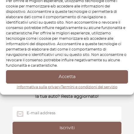
Per offrire le migliori esperienze, utilizziamo tecnologie come i
Lincoln supportando gli appassionati e i proprietari nel
cookie per memorizzare e/o accedere alle informazioni del
mantenere il fascino iconico e l’affidabilità di questi veicoli.
dispositivo. Acconsentire a queste tecnologie ci permetterà di
Che si tratti di un classico Continental o di un moderno
elaborare dati come il comportamento di navigazione o
identificativi unici su questo sito. Non acconsentire o revocare il
Navigator, siamo qui per aiutarti a mantenere il tuo Lincoln
consenso potrebbe influire negativamente su alcune funzionalità e
al meglio, preservandone lo stile sofisticato che lo rende
caratteristiche.Per offrire le migliori esperienze, utilizziamo
unico.
tecnologie come i cookie per memorizzare e/o accedere alle
informazioni del dispositivo. Acconsentire a queste tecnologie ci
permetterà di elaborare dati come il comportamento di
navigazione o identificativi unici su questo sito. Non acconsentire o
revocare il consenso potrebbe influire negativamente su alcune
funzionalità e caratteristiche.
Accetta
Newsletter
Informativa sulla privacy
Termini e condizioni del servizio
Come farai a sapere quando rilasciamo nuove parti per
la tua auto? Resta aggiornato!