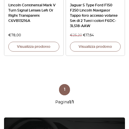
Lincoln Continental Mark V
Jaguar S Type Ford F150
Turn Signal Lenses Left Or
F250 Lincoln Navigator
Right Transparent
Tappo foro accesso volante
C6VB13216A
Set di 2 Tutti i colori F6DC-
3L518-AAW
€
78,00
€
25,20
€
17,64
Visualizza prodotto
Visualizza prodotto
1
Pagina
1
/
1