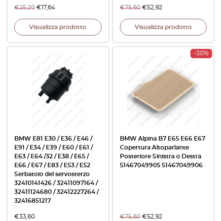
€
25,20
€
17,64
€
75,60
€
52,92
Visualizza prodotto
Visualizza prodotto
-30%
BMW E81 E30 / E36 / E46 /
BMW Alpina B7 E65 E66 E67
E91 / E34 / E39 / E60 / E61 /
Copertura Altoparlante
E63 / E64 /32 / E38 / E65 /
Posteriore Sinistra o Destra
E66 / E67 / E83 / E53 / E52
51467049905 51467049906
Serbatoio del servosterzo
32410141426 / 32411097164 /
32411124680 / 32412227264 /
32416851217
€
33,60
€
75,60
€
52,92