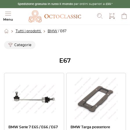
Spedizione gratuita in tutto il mondo
per ordini superiori a £99.*
Cerca
Menu
Tutti i prodotti
BMW
/ E67
Categorie
E67
BMW Serie 7 E65 / E66 / E67
BMW Targa posteriore