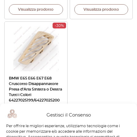
Visualizza prodotto
Visualizza prodotto
-30%
BMW E65 E66 E67 E68
Cruscotto Disappannatore
Presa d’Aria Sinistra o Destra
Tutti i Colori
64227025199/64227025200
€
38,40
€
26,88
Gestisci il Consenso
Visualizza prodotto
Per offrire le migliori esperienze, utilizziamo tecnologie come i
cookie per memorizzare e/o accedere alle informazioni del
dispositivo. Acconsentire a queste tecnologie ci permetterà di