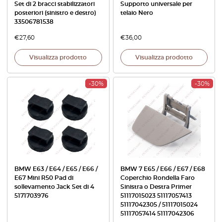
Set di 2 bracci stabilizzatori
Supporto universale per
posteriori (sinistro e destro)
telaio Nero
33506781538
€
27,60
€
36,00
Visualizza prodotto
Visualizza prodotto
-30%
-30%
BMW E63 / E64 / E65 / E66 /
BMW 7 E65 / E66 / E67 / E68
E67 Mini R50 Pad di
Coperchio Rondella Faro
sollevamento Jack Set di 4
Sinistra o Destra Primer
5171703976
51117015023 51117057413
51117042305 / 51117015024
51117057414 51117042306