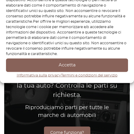
elaborare dati come il comportamento di navigazione o
identificativi unici su questo sito. Non acconsentire o revocare il
consenso potrebbe influire negativamente su alcune funzionalità e
caratteristiche.Per offrire le migliori esperienze, utilizziamo
tecnologie come i cookie per memorizzare e/o accedere alle
1
informazioni del dispositivo. Acconsentire a queste tecnologie ci
permetterà di elaborare dati come il comportamento di
navigazione o identificativi unici su questo sito. Non acconsentire o
Pagina
1
/
1
revocare il consenso potrebbe influire negativamente su alcune
funzionalità e caratteristiche.
Accetta
Non riesci a trovare il pezzo per
Informativa sulla privacy
Termini e condizioni del servizio
la tua auto? Controlla le parti su
richiesta.
Riproduciamo parti per tutte le
marche di automobili
Come funziona?