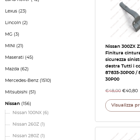
Lexus
(23)
Lincoln
(2)
MG
(3)
MINI
(21)
Nissan 300ZX Z
Finitura cintur
Maserati
(45)
sicurezza sinist
destra Tutti i co
Mazda
(62)
87835-30P00 / 
30P00
Mercedes-Benz
(1510)
€
48,00
€
40,80
Mitsubishi
(51)
Nissan
(156)
Visualizza p
Nissan 100NX
(6)
Nissan 260Z
(1)
Nissan 280Z
(1)