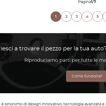
Pagina
1
/
7
1
2
3
4
5
iesci a trovare il pezzo per la tua auto?
Riproduciamo parti per tutte le m
Come funziona?
n è sinonimo di design innovativo, tecnologia avanzata e 