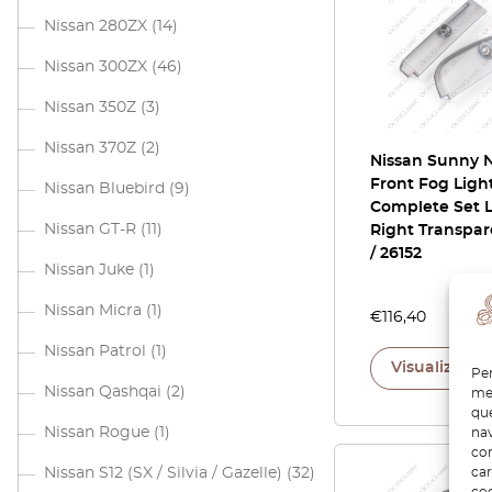
Nissan 280ZX
(14)
Nissan 300ZX
(46)
Nissan 350Z
(3)
Nissan 370Z
(2)
Nissan Sunny N
Front Fog Ligh
Nissan Bluebird
(9)
Complete Set L
Nissan GT-R
(11)
Right Transpar
/ 26152
Nissan Juke
(1)
Nissan Micra
(1)
€
116,40
Nissan Patrol
(1)
Visualizza p
Per
Nissan Qashqai
(2)
mem
que
Nissan Rogue
(1)
nav
con
car
Nissan S12 (SX / Silvia / Gazelle)
(32)
coo