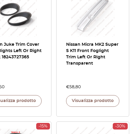
n Juke Trim Cover
Nissan Micra MK2 Super
ights Left Or Right
S K11 Front Foglight
k 18243727365
Trim Left Or Right
Transparent
,60
€
58,80
sualizza prodotto
Visualizza prodotto
-15%
-30%