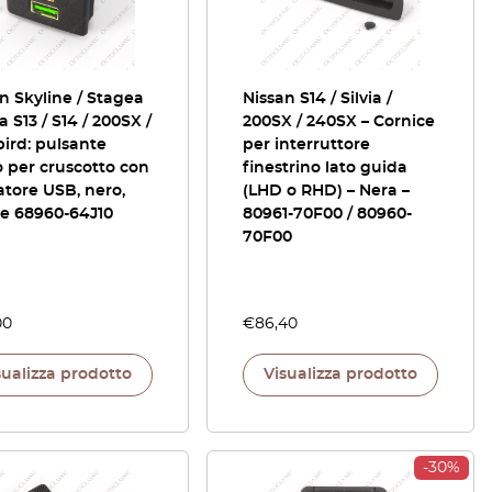
n Skyline / Stagea
Nissan S14 / Silvia /
ia S13 / S14 / 200SX /
200SX / 240SX – Cornice
ird: pulsante
per interruttore
 per cruscotto con
finestrino lato guida
atore USB, nero,
(LHD o RHD) – Nera –
ce 68960-64J10
80961-70F00 / 80960-
70F00
00
€
86,40
sualizza prodotto
Visualizza prodotto
-30%