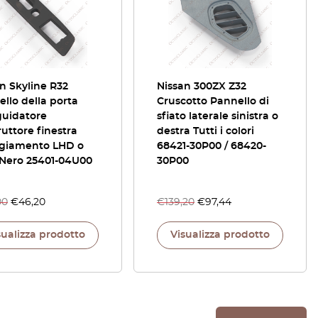
n Skyline R32
Nissan 300ZX Z32
llo della porta
Cruscotto Pannello di
guidatore
sfiato laterale sinistra o
ruttore finestra
destra Tutti i colori
ggiamento LHD o
68421-30P00 / 68420-
Nero 25401-04U00
30P00
00
€
46,20
€
139,20
€
97,44
sualizza prodotto
Visualizza prodotto