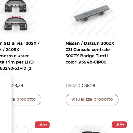
n S13 Silvia 180SX /
Nissan / Datsun 300ZX
X / 240SX
Z31 Console centrale
metro cluster
300ZX Badge Tutti i
ta trim per LHD
colori 96948-01P00
68240-53F10 (2
oni)
,80
€
529,38
€
50,40
€
35,28
sualizza prodotto
Visualizza prodotto
l
-30%
-30%