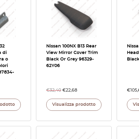
32
Nissan 100NX B13 Rear
Nissa
a di
View Mirror Cover Trim
Headl
ra o
Black Or Grey 96329-
Blac
lori
62Y06
87834-
€
32,40
€
22,68
€
105
rodotto
Visualizza prodotto
Vi