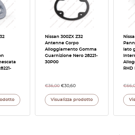
32
Nissan 300ZX Z32
Nissa
Antenne Corpo
Panne
Alloggiamento Gomma
lato 
on
Guarnizione Nero 28221-
Inter
nescata
30P00
Allo
8221-
RHD 
€
36,00
€
30,60
€
66,
rodotto
Visualizza prodotto
Vi