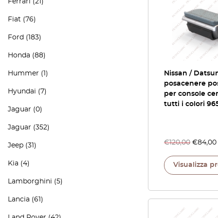
Ferrari
(21)
Fiat
(76)
Ford
(183)
Honda
(88)
Hummer
(1)
Nissan / Datsu
posacenere pos
Hyundai
(7)
per console cen
tutti i colori 9
Jaguar
(0)
Jaguar
(352)
€
120,00
€
84,00
Jeep
(31)
Kia
(4)
Visualizza p
Lamborghini
(5)
Lancia
(61)
Land Rover
(42)