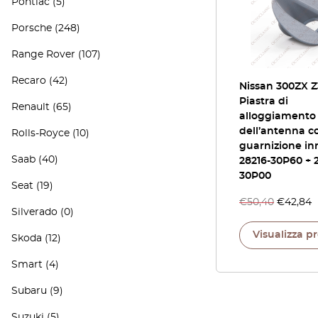
Pontiac
(5)
Porsche
(248)
Range Rover
(107)
Recaro
(42)
Nissan 300ZX Z
Piastra di
Renault
(65)
alloggiamento
dell’antenna c
Rolls-Royce
(10)
guarnizione in
Saab
(40)
28216-30P60 + 2
30P00
Seat
(19)
€
50,40
€
42,84
Silverado
(0)
Visualizza p
Skoda
(12)
Smart
(4)
Subaru
(9)
Suzuki
(5)