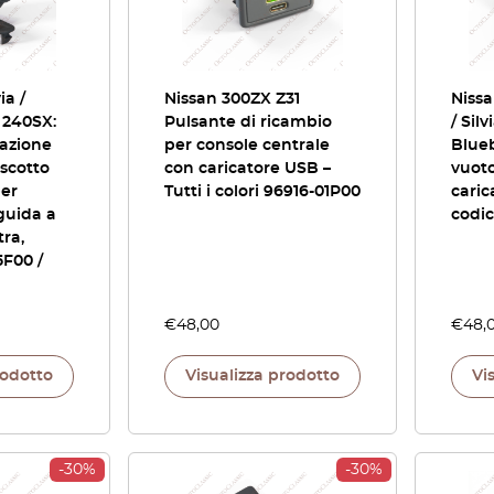
ia /
Nissan 300ZX Z31
Nissa
 240SX:
Pulsante di ricambio
/ Silv
lazione
per console centrale
Blueb
uscotto
con caricatore USB –
vuoto
per
Tutti i colori 96916-01P00
caric
 guida a
codi
tra,
5F00 /
€
48,00
€
48,
rodotto
Visualizza prodotto
Vi
-30%
-30%