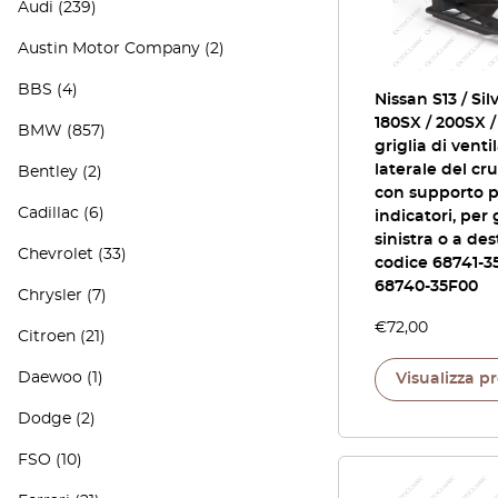
Audi
(239)
Austin Motor Company
(2)
BBS
(4)
Nissan S13 / Silv
180SX / 200SX /
BMW
(857)
griglia di venti
laterale del cr
Bentley
(2)
con supporto 
Cadillac
(6)
indicatori, per
sinistra o a des
Chevrolet
(33)
codice 68741-3
68740-35F00
Chrysler
(7)
€
72,00
Citroen
(21)
Daewoo
(1)
Visualizza p
Dodge
(2)
FSO
(10)