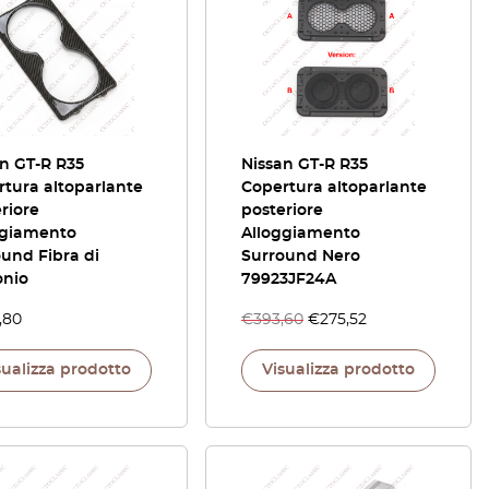
n GT-R R35
Nissan GT-R R35
tura altoparlante
Copertura altoparlante
riore
posteriore
ggiamento
Alloggiamento
und Fibra di
Surround Nero
onio
79923JF24A
,80
€
393,60
€
275,52
sualizza prodotto
Visualizza prodotto