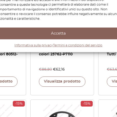
onsentire a queste tecnologie ci permetterà di elaborare dati come il
portamento di navigazione o identificativi unici su questo sito. Non
onsentire o revocare il consenso potrebbe influire negativamente su alcun
zionalità e caratteristiche.
Accetta
n 280ZX
Nissan / Datsun 280ZX
Nissa
nterno
Interruttore alzacristalli
di sf
Informativa sulla privacy
Termini e condizioni del servizio
della
elettrici Trim Tutti i
porta
lori 80512-
colori 25762-P7110
Tutti 
€
88,80
€
62,16
€
63,
rodotto
Visualizza prodotto
Vi
-15%
-15%