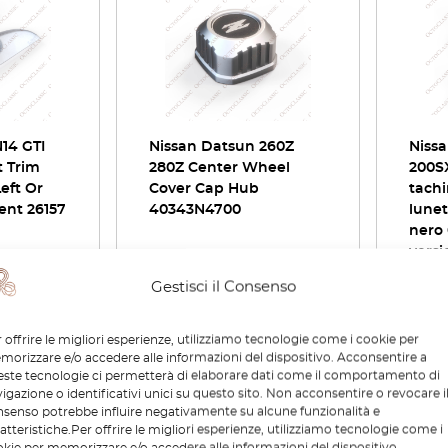
14 GTI
Nissan Datsun 260Z
Nissa
t Trim
280Z Center Wheel
200S
eft Or
Cover Cap Hub
tachi
ent 26157
40343N4700
lunet
nero 
versi
Gestisci il Consenso
€
218,40
€
622
rodotto
Visualizza prodotto
Vi
 offrire le migliori esperienze, utilizziamo tecnologie come i cookie per
orizzare e/o accedere alle informazioni del dispositivo. Acconsentire a
ste tecnologie ci permetterà di elaborare dati come il comportamento di
igazione o identificativi unici su questo sito. Non acconsentire o revocare i
senso potrebbe influire negativamente su alcune funzionalità e
-30%
-30%
atteristiche.Per offrire le migliori esperienze, utilizziamo tecnologie come i
kie per memorizzare e/o accedere alle informazioni del dispositivo.