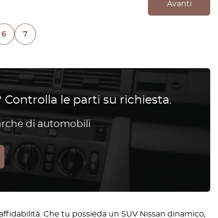
Avanti
6
7
 Controlla le parti su richiesta.
arche di automobili
affidabilità. Che tu possieda un SUV Nissan dinamico,