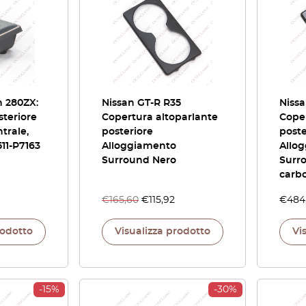
n 280ZX:
Nissan GT-R R35
Nissa
teriore
Copertura altoparlante
Coper
trale,
posteriore
poste
6511-P7163
Alloggiamento
Allo
Surround Nero
Surro
carb
€
165,60
€
115,92
€
484
rodotto
Visualizza prodotto
Vi
-15%
-30%