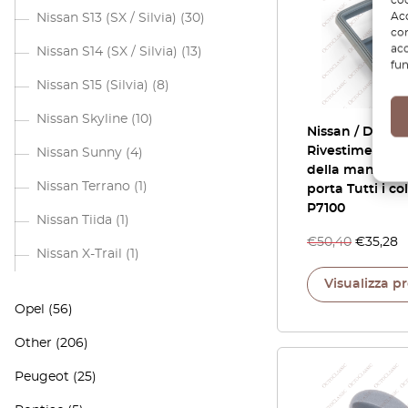
Acc
Nissan S13 (SX / Silvia)
(30)
com
acc
Nissan S14 (SX / Silvia)
(13)
fun
Nissan S15 (Silvia)
(8)
Nissan Skyline
(10)
Nissan / Datsu
Rivestimento i
Nissan Sunny
(4)
della maniglia 
Nissan Terrano
(1)
porta Tutti i co
P7100
Nissan Tiida
(1)
€
50,40
€
35,28
Nissan X-Trail
(1)
Visualizza p
Opel
(56)
Other
(206)
Peugeot
(25)