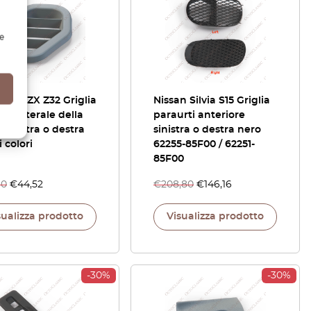
e
n 300ZX Z32 Griglia
Nissan Silvia S15 Griglia
iato laterale della
paraurti anteriore
 sinistra o destra
sinistra o destra nero
i colori
62255-85F00 / 62251-
85F00
60
€
44,52
€
208,80
€
146,16
sualizza prodotto
Visualizza prodotto
-30%
-30%