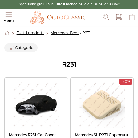
Spedizione gratuita in tutto il mondo
per ordini superiori a £99.*
Cerca
Menu
Tutti i prodotti
Mercedes-Benz
/ R231
Categorie
R231
-30%
Mercedes R231 Car Cover
Mercedes SL R231 Copertura