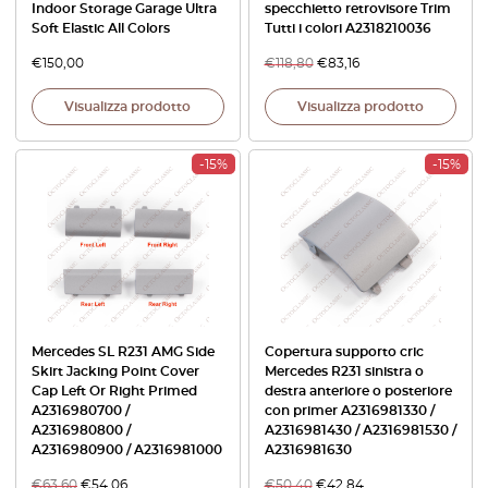
Indoor Storage Garage Ultra
specchietto retrovisore Trim
Soft Elastic All Colors
Tutti i colori A2318210036
€
150,00
€
118,80
€
83,16
Visualizza prodotto
Visualizza prodotto
-15%
-15%
Mercedes SL R231 AMG Side
Copertura supporto cric
Skirt Jacking Point Cover
Mercedes R231 sinistra o
Cap Left Or Right Primed
destra anteriore o posteriore
A2316980700 /
con primer A2316981330 /
A2316980800 /
A2316981430 / A2316981530 /
A2316980900 / A2316981000
A2316981630
€
63,60
€
54,06
€
50,40
€
42,84