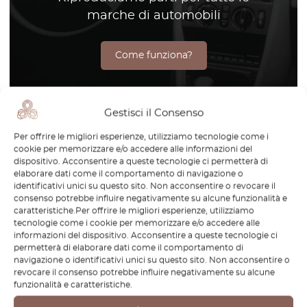
marche di automobili
Come funziona?
Gestisci il Consenso
La Mercedes R231 rappresenta l’apice del design moderno
Per offrire le migliori esperienze, utilizziamo tecnologie come i
dei roadster, unendo lusso, prestazioni e tecnologia
cookie per memorizzare e/o accedere alle informazioni del
all’avanguardia nella leggendaria gamma SL-Class.
dispositivo. Acconsentire a queste tecnologie ci permetterà di
elaborare dati come il comportamento di navigazione o
Prodotta tra il 2012 e il 2020, la R231 ha introdotto una
identificativi unici su questo sito. Non acconsentire o revocare il
silhouette più aerodinamica, una struttura avanzata in
consenso potrebbe influire negativamente su alcune funzionalità e
alluminio e caratteristiche innovative progettate per
caratteristiche.Per offrire le migliori esperienze, utilizziamo
tecnologie come i cookie per memorizzare e/o accedere alle
migliorare sia il piacere di guida che il comfort. In
informazioni del dispositivo. Acconsentire a queste tecnologie ci
OctoClassic comprendiamo il fascino intramontabile della
permetterà di elaborare dati come il comportamento di
R231 e ci dedichiamo a supportare gli appassionati nel
navigazione o identificativi unici su questo sito. Non acconsentire o
revocare il consenso potrebbe influire negativamente su alcune
mantenere l’eccellenza di questo straordinario veicolo. Che
funzionalità e caratteristiche.
sia apprezzata per i suoi potenti motori o per la sua