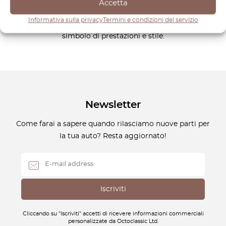
eleganza artigianale, la R231 rimane un’espressione senza
Accetta
tempo dell’innovazione automobilistica. Con il supporto di
Informativa sulla privacy
Termini e condizioni del servizio
OctoClassic, la tua Mercedes R231 continuerà a essere un
simbolo di prestazioni e stile.
Newsletter
Come farai a sapere quando rilasciamo nuove parti per
la tua auto? Resta aggiornato!
Cliccando su "Iscriviti" accetti di ricevere informazioni commerciali
personalizzate da Octoclassic Ltd.