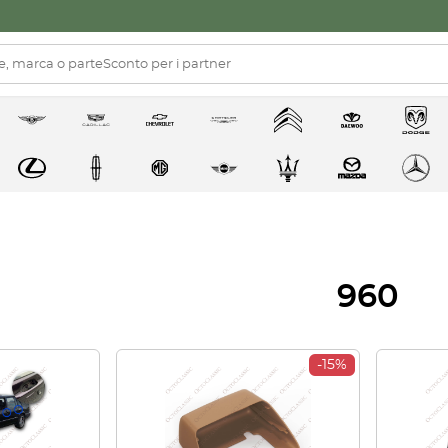
960
-15%