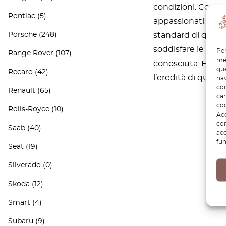
condizioni. Con an
Pontiac
(5)
appassionati e i c
Porsche
(248)
standard di qualit
soddisfare le sue 
Per
Range Rover
(107)
mem
conosciuta. Fidati
que
Recaro
(42)
l’eredità di questo
nav
con
Renault
(65)
car
coo
Rolls-Royce
(10)
Acc
com
Saab
(40)
acc
fun
Seat
(19)
Silverado
(0)
Skoda
(12)
Smart
(4)
Subaru
(9)