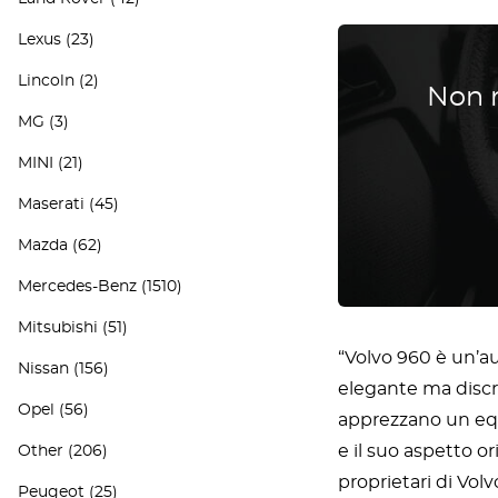
Lexus
(23)
Lincoln
(2)
Non r
MG
(3)
MINI
(21)
Maserati
(45)
Mazda
(62)
Mercedes-Benz
(1510)
Mitsubishi
(51)
“Volvo 960 è un’au
Nissan
(156)
elegante ma discre
Opel
(56)
apprezzano un equi
e il suo aspetto o
Other
(206)
proprietari di Vol
Peugeot
(25)