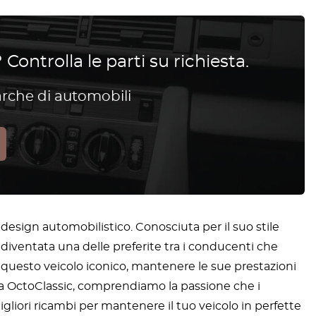
 Controlla le parti su richiesta.
arche di automobili
design automobilistico. Conosciuta per il suo stile
è diventata una delle preferite tra i conducenti che
di questo veicolo iconico, mantenere le sue prestazioni
o. Da OctoClassic, comprendiamo la passione che i
migliori ricambi per mantenere il tuo veicolo in perfette