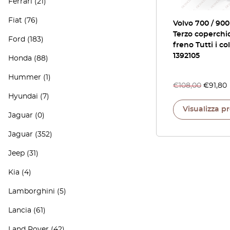
Ferrari
(21)
Fiat
(76)
Volvo 700 / 9
Terzo coperchi
Ford
(183)
freno Tutti i col
1392105
Honda
(88)
Hummer
(1)
€
108,00
€
91,80
Hyundai
(7)
Visualizza p
Jaguar
(0)
Jaguar
(352)
Jeep
(31)
Kia
(4)
Lamborghini
(5)
Lancia
(61)
Land Rover
(42)