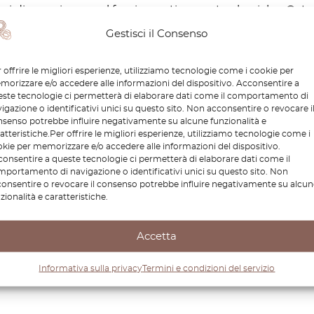
ni di esperienza nel fornire parti per auto classiche, Octo
ollezionisti. La nostra selezione di componenti per Volvo 
Gestisci il Consenso
à e compatibilità. OctoClassic garantisce che ogni pezzo u
specifiche originali, permettendoti di preservare l’esper
 offrire le migliori esperienze, utilizziamo tecnologie come i cookie per
orizzare e/o accedere alle informazioni del dispositivo. Acconsentire a
 di noi come tua fonte principale per tutte le esigenze de
ste tecnologie ci permetterà di elaborare dati come il comportamento di
 veicolo straordinario per gli anni a venire.
igazione o identificativi unici su questo sito. Non acconsentire o revocare i
senso potrebbe influire negativamente su alcune funzionalità e
atteristiche.Per offrire le migliori esperienze, utilizziamo tecnologie come i
kie per memorizzare e/o accedere alle informazioni del dispositivo.
onsentire a queste tecnologie ci permetterà di elaborare dati come il
portamento di navigazione o identificativi unici su questo sito. Non
onsentire o revocare il consenso potrebbe influire negativamente su alcun
zionalità e caratteristiche.
Accetta
Informativa sulla privacy
Termini e condizioni del servizio