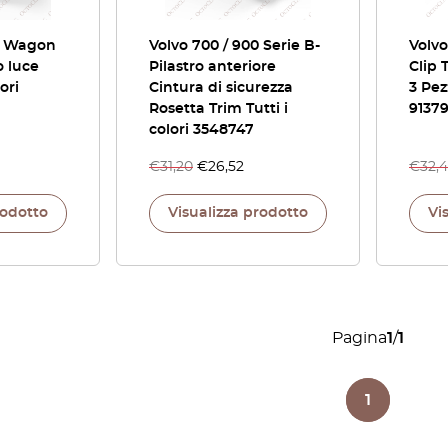
00 Wagon
Volvo 700 / 900 Serie B-
Volvo
o luce
Pilastro anteriore
Clip 
ori
Cintura di sicurezza
3 Pezz
Rosetta Trim Tutti i
9137
colori 3548747
€
31,20
€
26,52
€
32,
rodotto
Visualizza prodotto
Vi
Pagina
1
/
1
1