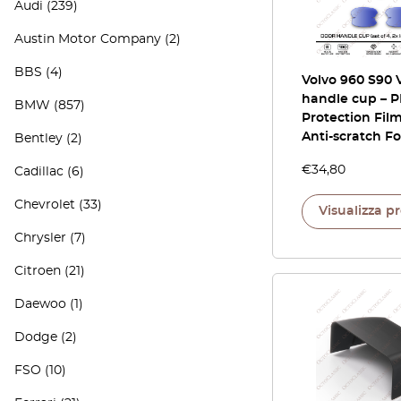
Audi
(239)
Austin Motor Company
(2)
BBS
(4)
Volvo 960 S90 
handle cup – P
BMW
(857)
Protection Film
Anti-scratch Fo
Bentley
(2)
€
34,80
Cadillac
(6)
Chevrolet
(33)
Visualizza p
Chrysler
(7)
Citroen
(21)
Daewoo
(1)
Dodge
(2)
FSO
(10)