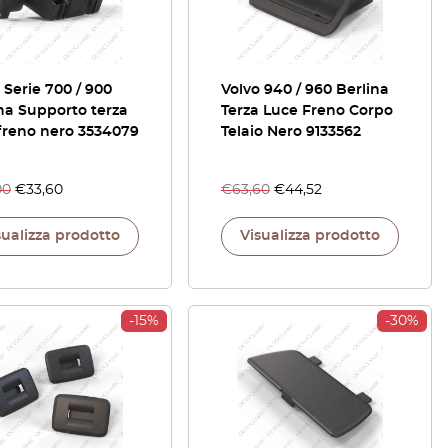
 Serie 700 / 900
Volvo 940 / 960 Berlina
na Supporto terza
Terza Luce Freno Corpo
freno nero 3534079
Telaio Nero 9133562
00
€
33,60
€
63,60
€
44,52
sualizza prodotto
Visualizza prodotto
-15%
-30%