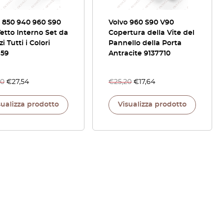
 850 940 960 S90
Volvo 960 S90 V90
Tetto Interno Set da
Copertura della Vite del
i Tutti i Colori
Pannello della Porta
959
Antracite 9137710
40
€
27,54
€
25,20
€
17,64
sualizza prodotto
Visualizza prodotto