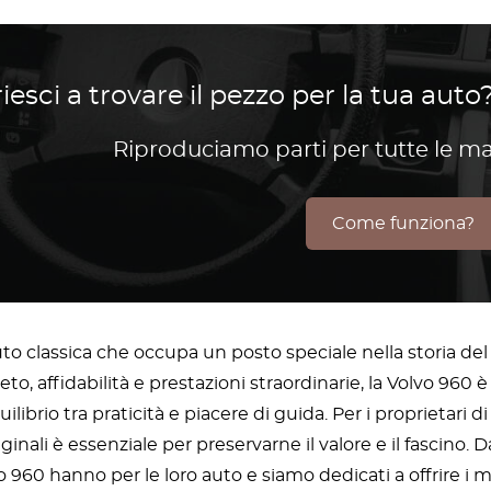
iesci a trovare il pezzo per la tua auto?
Riproduciamo parti per tutte le m
Come funziona?
to classica che occupa un posto speciale nella storia del 
to, affidabilità e prestazioni straordinarie, la Volvo 960 
librio tra praticità e piacere di guida. Per i proprietari 
riginali è essenziale per preservarne il valore e il fascin
vo 960 hanno per le loro auto e siamo dedicati a offrire i 