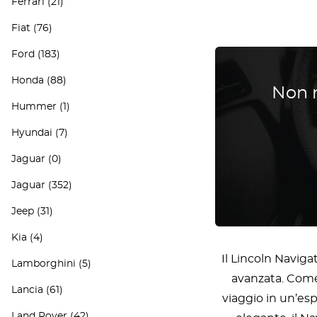
Ferrari
(21)
Fiat
(76)
Ford
(183)
Honda
(88)
Non r
Hummer
(1)
Hyundai
(7)
Jaguar
(0)
Jaguar
(352)
Jeep
(31)
Kia
(4)
Il Lincoln Navig
Lamborghini
(5)
avanzata. Come 
Lancia
(61)
viaggio in un’esp
Land Rover
(42)