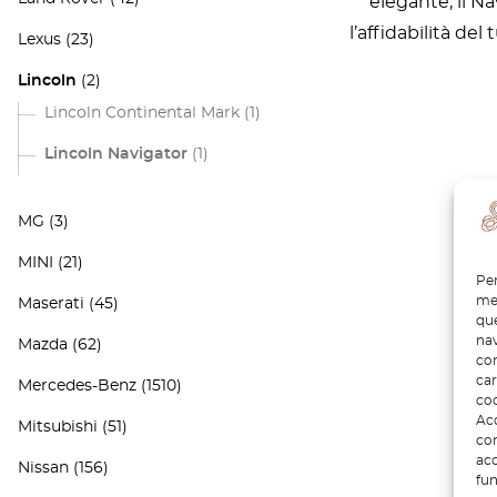
elegante, il N
l’affidabilità de
Lexus
(23)
Lincoln
(2)
Lincoln Continental Mark
(1)
Lincoln Navigator
(1)
MG
(3)
MINI
(21)
Per
mem
Maserati
(45)
que
nav
Mazda
(62)
con
car
Mercedes-Benz
(1510)
coo
Acc
Mitsubishi
(51)
com
acc
Nissan
(156)
fun