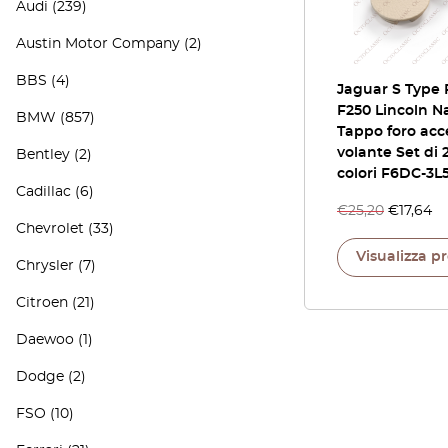
Audi
(239)
Austin Motor Company
(2)
BBS
(4)
Jaguar S Type 
F250 Lincoln N
BMW
(857)
Tappo foro acc
volante Set di 2
Bentley
(2)
colori F6DC-3
Cadillac
(6)
€
25,20
€
17,64
Chevrolet
(33)
Visualizza p
Chrysler
(7)
Citroen
(21)
Daewoo
(1)
Dodge
(2)
FSO
(10)