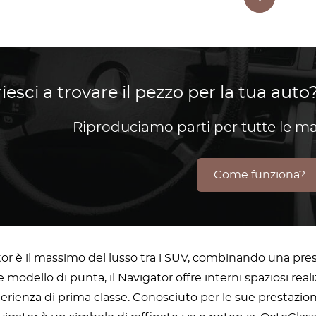
iesci a trovare il pezzo per la tua auto?
Riproduciamo parti per tutte le m
Come funziona?
ator è il massimo del lusso tra i SUV, combinando una p
modello di punta, il Navigator offre interni spaziosi reali
erienza di prima classe. Conosciuto per le sue prestazioni