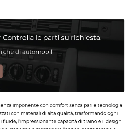
 Controlla le parti su richiesta.
arche di automobili
resenza imponente con comfort senza pari e tecnologia
zzati con materiali di alta qualità, trasformando ogni
 fluide, l’impressionante capacità di traino e il design