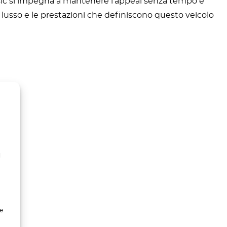
assic si impegna a mantenere l’appeal senza tempo e
il lusso e le prestazioni che definiscono questo veicolo
l
e