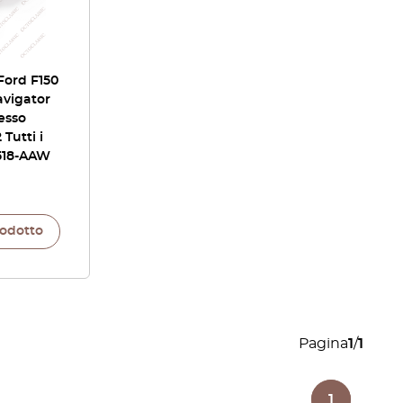
Ford F150
avigator
esso
 Tutti i
L518-AAW
rodotto
Pagina
1
/
1
1