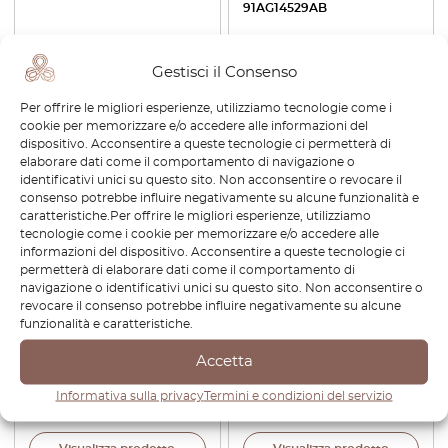
91AG14529AB
€
96,00
€
42,00
Gestisci il Consenso
Visualizza prodotto
Visualizza prodotto
Per offrire le migliori esperienze, utilizziamo tecnologie come i
cookie per memorizzare e/o accedere alle informazioni del
dispositivo. Acconsentire a queste tecnologie ci permetterà di
elaborare dati come il comportamento di navigazione o
identificativi unici su questo sito. Non acconsentire o revocare il
consenso potrebbe influire negativamente su alcune funzionalità e
caratteristiche.Per offrire le migliori esperienze, utilizziamo
tecnologie come i cookie per memorizzare e/o accedere alle
informazioni del dispositivo. Acconsentire a queste tecnologie ci
permetterà di elaborare dati come il comportamento di
navigazione o identificativi unici su questo sito. Non acconsentire o
revocare il consenso potrebbe influire negativamente su alcune
Kit di riparazione per le clip
BMW E21: finitura cromata
funzionalità e caratteristiche.
dei pannelli delle porte
per bracciolo del pannello
posteriori della Mercedes
della portiera anteriore,
S210 Station Wagon, sinistra
sinistra o destra 51411843081
Accetta
o destra, nero
/ 51411843082
Informativa sulla privacy
Termini e condizioni del servizio
€
48,00
€
96,00