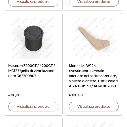
Visualizza prodotto
Visualizza prodotto
Maserati 3200GT / 4200GT /
Mercedes W124:
MC12 Ugello di ventilazione
rivestimento laterale
nero 382300802
inferiore del sedile anteriore,
sinistro o destro, tutti i colori
A1249181930 / A1249182030
€
96,00
€
108,00
Visualizza prodotto
Visualizza prodotto