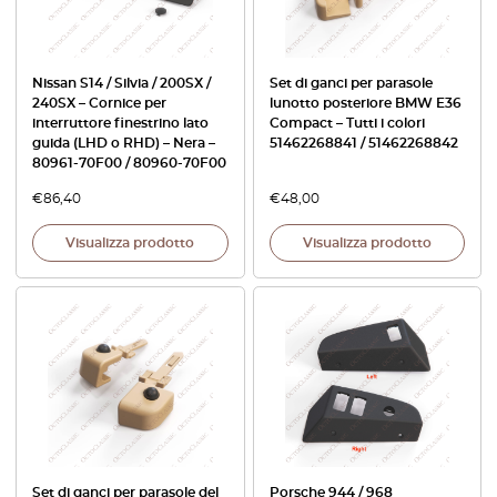
Nissan S14 / Silvia / 200SX /
Set di ganci per parasole
240SX – Cornice per
lunotto posteriore BMW E36
interruttore finestrino lato
Compact – Tutti i colori
guida (LHD o RHD) – Nera –
51462268841 / 51462268842
80961-70F00 / 80960-70F00
€
86,40
€
48,00
Visualizza prodotto
Visualizza prodotto
Set di ganci per parasole del
Porsche 944 / 968