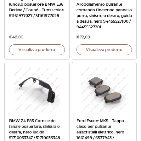
lunotto posteriore BMW E36
Alloggiamento pulsante
Berlina / Coupé – Tutti i colori
comando finestrino pannello
51161977027 / 51161977028
porta, sinistro o destro, guida
a destra, nero 94455527100 /
94455527201
€
48,00
€
72,00
Visualizza prodotto
Visualizza prodotto
BMW Z4 E85 Cornice del
Ford Escort MK5 – Tappo
fanale posteriore, sinistra o
cieco per pulsante
destra, nero lucido
alzacristalli elettrico, nero
51710033347 / 51710033348
1661499 / 6537943 /