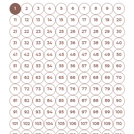
1
2
3
4
5
6
7
8
9
10
11
12
13
14
15
16
17
18
19
20
21
22
23
24
25
26
27
28
29
30
31
32
33
34
35
36
37
38
39
40
41
42
43
44
45
46
47
48
49
50
51
52
53
54
55
56
57
58
59
60
61
62
63
64
65
66
67
68
69
70
71
72
73
74
75
76
77
78
79
80
81
82
83
84
85
86
87
88
89
90
91
92
93
94
95
96
97
98
99
100
101
102
103
104
105
106
107
108
109
110