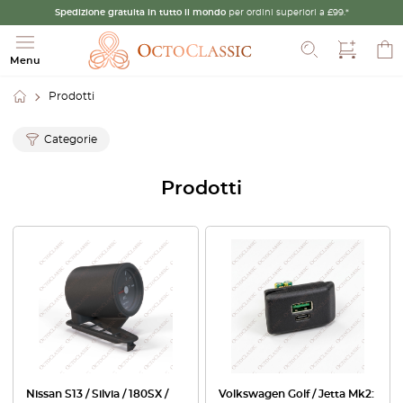
Spedizione gratuita in tutto il mondo
per ordini superiori a £99.*
Cerca
Menu
Prodotti
Categorie
Prodotti
Nissan S13 / Silvia / 180SX /
Volkswagen Golf / Jetta Mk2: