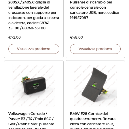
200SX / 240SX: griglia di
Pulsante di ricambio per
ventilazione laterale del
console centrale con
cruscotto con supporto per
caricatore USB, nero, codice
indicatori, per guida a sinistra
191957087
o a destra, codice 68741-
35F00 / 68740-35F00
€
72,00
€
48,00
Visualizza prodotto
Visualizza prodotto
Volkswagen Corrado /
BMW E28 Cornice del
Passat B3 / T4 / Polo 86C /
quadro strumenti, finitura
Golf / Rabbit Mk1: pulsante
cieca con caricatore USB,