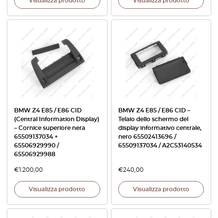
Visualizza prodotto
Visualizza prodotto
BMW Z4 E85 / E86 CID
BMW Z4 E85 / E86 CID –
(Central Information Display)
Telaio dello schermo del
– Cornice superiore nera
display informativo centrale,
65509137034 +
nero 65502413696 /
65506929990 /
65509137034 / A2C53140534
65506929988
€
1.200,00
€
240,00
Visualizza prodotto
Visualizza prodotto