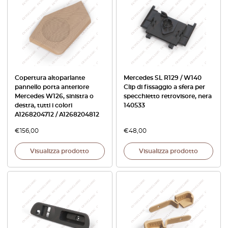
Copertura altoparlante
Mercedes SL R129 / W140
pannello porta anteriore
Clip di fissaggio a sfera per
Mercedes W126, sinistra o
specchietto retrovisore, nera
destra, tutti i colori
140533
A1268204712 / A1268204812
€
156,00
€
48,00
Visualizza prodotto
Visualizza prodotto