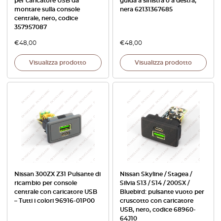
per caricatore USB da
guida a sinistra o a destra,
montare sulla console
nera 62131367685
centrale, nero, codice
357957087
€
48,00
€
48,00
Visualizza prodotto
Visualizza prodotto
Nissan 300ZX Z31 Pulsante di
Nissan Skyline / Stagea /
ricambio per console
Silvia S13 / S14 / 200SX /
centrale con caricatore USB
Bluebird: pulsante vuoto per
– Tutti i colori 96916-01P00
cruscotto con caricatore
USB, nero, codice 68960-
64J10