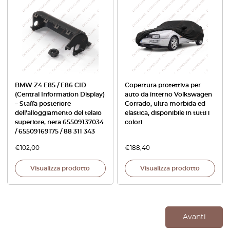
BMW Z4 E85 / E86 CID
Copertura protettiva per
(Central Information Display)
auto da interno Volkswagen
– Staffa posteriore
Corrado, ultra morbida ed
dell’alloggiamento del telaio
elastica, disponibile in tutti i
superiore, nera 65509137034
colori
/ 65509169175 / 88 311 343
€
102,00
€
188,40
Visualizza prodotto
Visualizza prodotto
Avanti