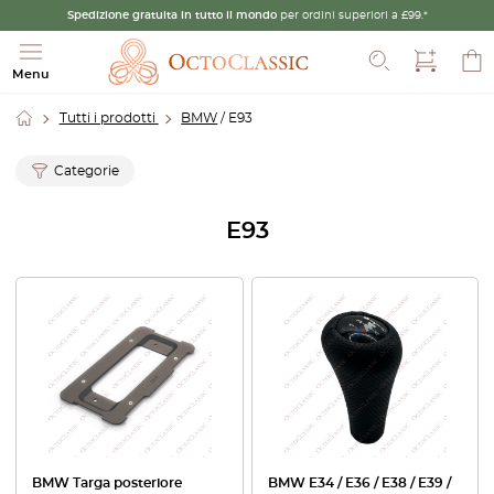
Spedizione gratuita in tutto il mondo
per ordini superiori a £99.*
Cerca
Menu
Tutti i prodotti
BMW
/ E93
Categorie
E93
BMW Targa posteriore
BMW E34 / E36 / E38 / E39 /