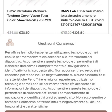
BMW Microfono Vivavoce
BMW E46 E93 Rivestimento
Telefono Cover Vuoto Tutti i
laterale sedile anteriore
Colori 51447146778 / 7063921
sinistro o destro Tutti i colori
52109128767 / 52109128768
€
36,00
€
30,60
€
151,20
€
105,84
Visualizza prodotto
Visualizza prodotto
Gestisci il Consenso
Per offrire le migliori esperienze, utilizziamo tecnologie come i
-30%
cookie per memorizzare e/o accedere alle informazioni del
dispositivo. Acconsentire a queste tecnologie ci permetterà di
elaborare dati come il comportamento di navigazione o
identificativi unici su questo sito. Non acconsentire o revocare il
consenso potrebbe influire negativamente su alcune funzionalità e
caratteristiche.Per offrire le migliori esperienze, utilizziamo
tecnologie come i cookie per memorizzare e/o accedere alle
informazioni del dispositivo. Acconsentire a queste tecnologie ci
permetterà di elaborare dati come il comportamento di
navigazione o identificativi unici su questo sito. Non acconsentire o
BMW E46 E93 Coprisedile
Portabicchieri Multi-Fit BMW
revocare il consenso potrebbe influire negativamente su alcune
posteriore sinistro o destro
E90 con inserto regolabile
funzionalità e caratteristiche.
Tutti i colori 52109116567 /
Nero