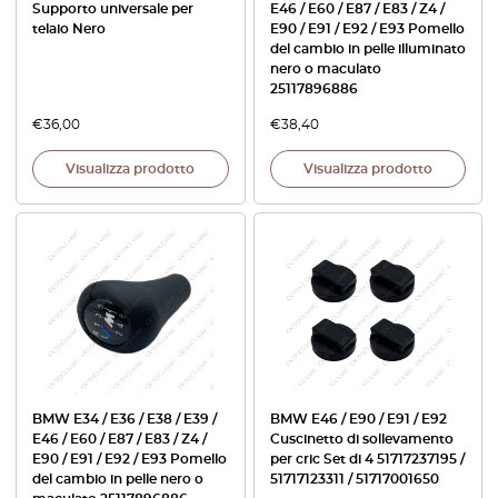
Supporto universale per
E46 / E60 / E87 / E83 / Z4 /
telaio Nero
E90 / E91 / E92 / E93 Pomello
del cambio in pelle illuminato
nero o maculato
25117896886
€
36,00
€
38,40
Visualizza prodotto
Visualizza prodotto
BMW E34 / E36 / E38 / E39 /
BMW E46 / E90 / E91 / E92
E46 / E60 / E87 / E83 / Z4 /
Cuscinetto di sollevamento
E90 / E91 / E92 / E93 Pomello
per cric Set di 4 51717237195 /
del cambio in pelle nero o
51717123311 / 51717001650