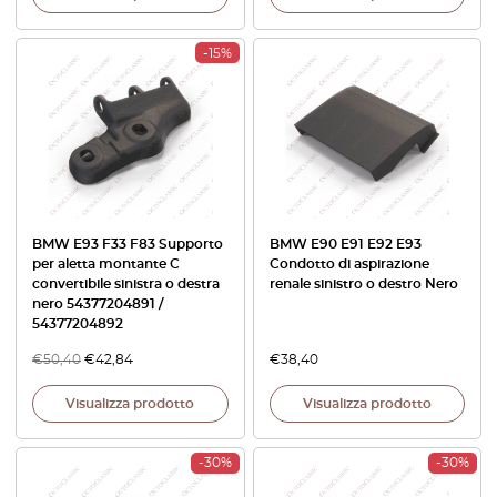
-15%
BMW E93 F33 F83 Supporto
BMW E90 E91 E92 E93
per aletta montante C
Condotto di aspirazione
convertibile sinistra o destra
renale sinistro o destro Nero
nero 54377204891 /
54377204892
€
50,40
€
42,84
€
38,40
Visualizza prodotto
Visualizza prodotto
-30%
-30%