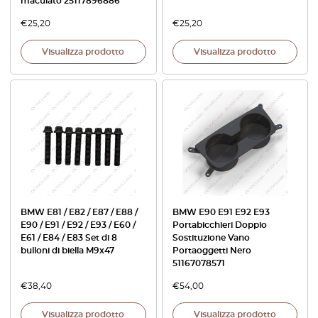
maculato 25117896886
€
25,20
€
25,20
Visualizza prodotto
Visualizza prodotto
BMW E81 / E82 / E87 / E88 /
BMW E90 E91 E92 E93
E90 / E91 / E92 / E93 / E60 /
Portabicchieri Doppio
E61 / E84 / E83 Set di 8
Sostituzione Vano
bulloni di biella M9x47
Portaoggetti Nero
51167078571
€
38,40
€
54,00
Visualizza prodotto
Visualizza prodotto