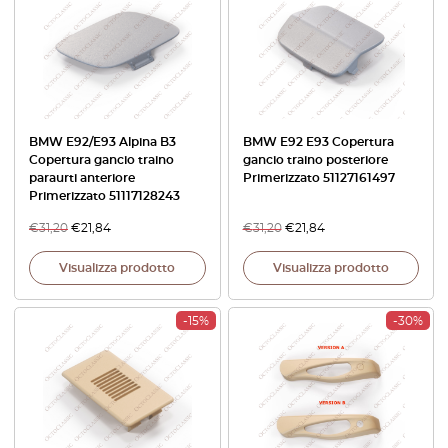
BMW E92/E93 Alpina B3
BMW E92 E93 Copertura
Copertura gancio traino
gancio traino posteriore
paraurti anteriore
Primerizzato 51127161497
Primerizzato 51117128243
€
31,20
€
21,84
€
31,20
€
21,84
Visualizza prodotto
Visualizza prodotto
-15%
-30%