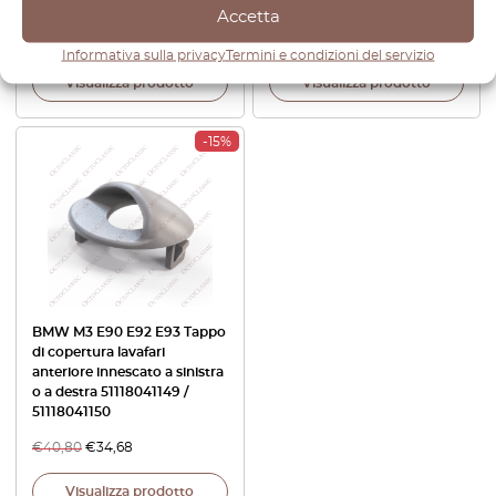
52109116568
Accetta
€
100,80
€
70,56
€
55,20
Informativa sulla privacy
Termini e condizioni del servizio
Visualizza prodotto
Visualizza prodotto
-15%
BMW M3 E90 E92 E93 Tappo
di copertura lavafari
anteriore innescato a sinistra
o a destra 51118041149 /
51118041150
€
40,80
€
34,68
Visualizza prodotto