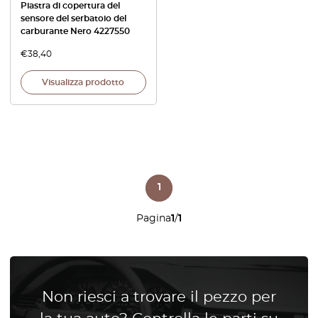
Piastra di copertura del
sensore del serbatoio del
carburante Nero 4227550
€
38,40
Visualizza prodotto
1
Pagina
1
/
1
Non riesci a trovare il pezzo per