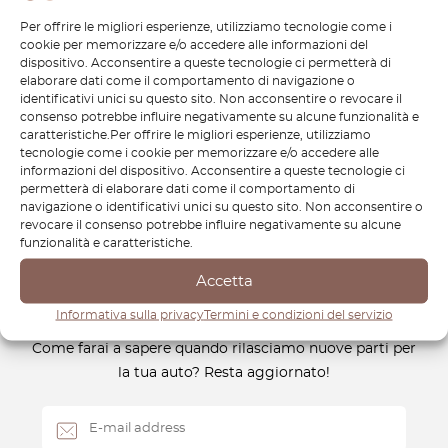
mantenere l’autenticità e le prestazioni di questa icona. La
Per offrire le migliori esperienze, utilizziamo tecnologie come i
nostra selezione di ricambi di alta qualità assicura che la tua
cookie per memorizzare e/o accedere alle informazioni del
Fiat 850 Spider rimanga in perfette condizioni, sia per un
dispositivo. Acconsentire a queste tecnologie ci permetterà di
restauro, una riparazione o un miglioramento. Mantieni viva
elaborare dati come il comportamento di navigazione o
identificativi unici su questo sito. Non acconsentire o revocare il
la sua eredità con componenti di precisione che ne
consenso potrebbe influire negativamente su alcune funzionalità e
preservano la bellezza e la funzionalità. Affidati a
caratteristiche.Per offrire le migliori esperienze, utilizziamo
OctoClassic per i migliori ricambi e mantieni la tua Fiat 850
tecnologie come i cookie per memorizzare e/o accedere alle
informazioni del dispositivo. Acconsentire a queste tecnologie ci
Spider sempre al massimo delle prestazioni.
permetterà di elaborare dati come il comportamento di
navigazione o identificativi unici su questo sito. Non acconsentire o
revocare il consenso potrebbe influire negativamente su alcune
funzionalità e caratteristiche.
Accetta
Newsletter
Informativa sulla privacy
Termini e condizioni del servizio
Come farai a sapere quando rilasciamo nuove parti per
la tua auto? Resta aggiornato!