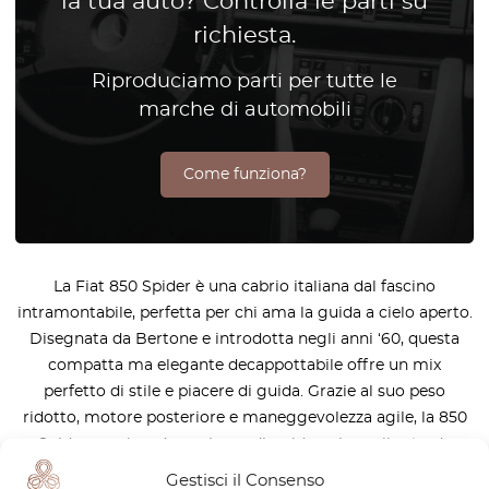
la tua auto? Controlla le parti su
richiesta.
Riproduciamo parti per tutte le
marche di automobili
Come funziona?
La Fiat 850 Spider è una cabrio italiana dal fascino
intramontabile, perfetta per chi ama la guida a cielo aperto.
Disegnata da Bertone e introdotta negli anni ‘60, questa
compatta ma elegante decappottabile offre un mix
perfetto di stile e piacere di guida. Grazie al suo peso
ridotto, motore posteriore e maneggevolezza agile, la 850
Spider regala un’esperienza di guida unica sulle strade
tortuose. Da OctoClassic, comprendiamo l’importanza di
Gestisci il Consenso