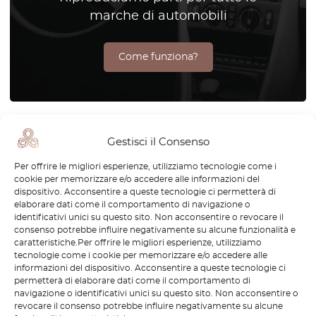
marche di automobili
Come funziona?
L’Audi RS2 Avant è un veicolo leggendario dalle prestazioni
Gestisci il Consenso
straordinarie che rappresenta la fusione perfetta tra
praticità e velocità. Nato dalla collaborazione tra Audi e
Per offrire le migliori esperienze, utilizziamo tecnologie come i
cookie per memorizzare e/o accedere alle informazioni del
Porsche negli anni ’90, l’RS2 ha rapidamente acquisito lo
dispositivo. Acconsentire a queste tecnologie ci permetterà di
status di icona grazie alla sua impressionante potenza e al
elaborare dati come il comportamento di navigazione o
suo design unico. Oggi rimane una delle auto preferite
identificativi unici su questo sito. Non acconsentire o revocare il
consenso potrebbe influire negativamente su alcune funzionalità e
dagli appassionati di auto d’epoca, che ne apprezzano
caratteristiche.Per offrire le migliori esperienze, utilizziamo
l’eredità e la progettazione. Su OctoClassic, comprendiamo
tecnologie come i cookie per memorizzare e/o accedere alle
la passione che anima i proprietari di Audi RS2. Il nostro
informazioni del dispositivo. Acconsentire a queste tecnologie ci
permetterà di elaborare dati come il comportamento di
impegno è offrire ricambi e accessori di alta qualità per
navigazione o identificativi unici su questo sito. Non acconsentire o
aiutarti a mantenere e restaurare questa straordinaria auto.
revocare il consenso potrebbe influire negativamente su alcune