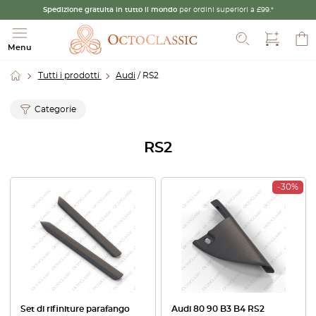
Spedizione gratuita in tutto il mondo
per ordini superiori a £99.*
Cerca
Menu
Tutti i prodotti
Audi
/ RS2
Categorie
RS2
-30%
Set di rifiniture parafango
Audi 80 90 B3 B4 RS2