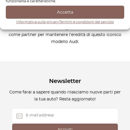
Possedere un classico come l’RS2 significa preservare un
funzionalità e caratteristiche.
pezzo di storia automobilistica, e avere accesso ai
Accetta
componenti giusti è fondamentale. Esplora la nostra
selezione e trova ciò di cui hai bisogno per mantenere il tuo
Informativa sulla privacy
Termini e condizioni del servizio
RS2 in condizioni eccellenti negli anni a venire. Affidati a noi
come partner per mantenere l’eredità di questo iconico
modello Audi.
Newsletter
Come farai a sapere quando rilasciamo nuove parti per
la tua auto? Resta aggiornato!