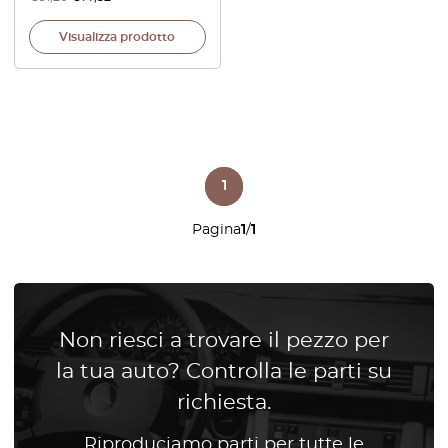
Visualizza prodotto
1
Pagina
1
/
1
Non riesci a trovare il pezzo per
la tua auto? Controlla le parti su
richiesta.
Riproduciamo parti per tutte le