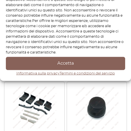
elaborare dati come il comportamento di navigazione o
identificativi unici su questo sito. Non acconsentire o revocare il
consenso potrebbe influire negativamente su alcune funzionalità e
caratteristiche.Per offrire le migliori esperienze, utilizziamo
tecnologie come i cookie per memorizzare e/o accedere alle
informazioni del dispositivo. Acconsentire a queste tecnologie ci
permetterà di elaborare dati come il comportamento di
BMW E39 / E53 Kit di
BMW E53 X5 Center Console
navigazione o identificativi unici su questo sito. Non acconsentire o
riparazione del tetto apribile
Cupholder Storage Cover
revocare il consenso potrebbe influire negativamente su alcune
54138408062
Roller Lid Tray 51168402941
funzionalità e caratteristiche.
€
54,00
€
38,40
Accetta
Visualizza prodotto
Visualizza prodotto
Informativa sulla privacy
Termini e condizioni del servizio