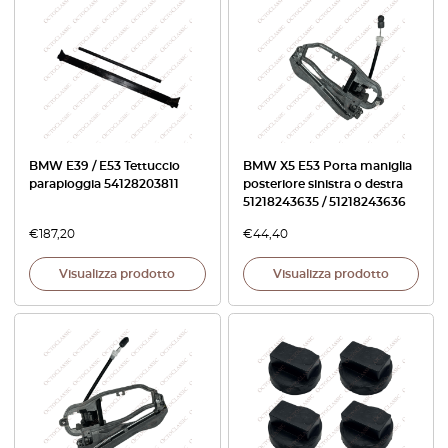
BMW E39 / E53 Tettuccio
BMW X5 E53 Porta maniglia
parapioggia 54128203811
posteriore sinistra o destra
51218243635 / 51218243636
€
187,20
€
44,40
Visualizza prodotto
Visualizza prodotto