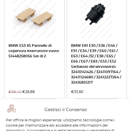
BMW E53 X5 Pannello di
BMW E81 E30 / E36 / E46 /
copertura interruttore vuoto
E91 / E34 / E39 / E60 / E61 /
51448258056 Set di 2
E63 / E64 /32 / E38 / E65 /
E66 / E67 / E83 / E53 / E52
Serbatoio del servosterzo
32410141426 / 32411097164 /
32411124680 / 32412227264 /
32416851217
€
38,40
€
26,88
€
33,60
Visualizza prodotto
Visualizza prodotto
Gestisci il Consenso
Per offrire le migliori esperienze, utilizziamo tecnologie come i
cookie per memorizzare e/o accedere alle informazioni del
dispositivo. Acconsentire a queste tecnologie ci permetterà di