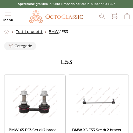
Spedizione gratuita in tutto il mondo
per ordini superiori a £99.*
Cerca
Menu
Tutti i prodotti
BMW
/ E53
Categorie
E53
BMW X5 E53 Set di 2 bracci
BMW X5 E53 Set di 2 bracci