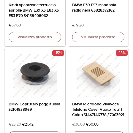
Kit di riparazione tettuccio
BMW E39 E53 Manopola
apribile BMW E39 X3 E83 X5
radio nera 65828372162
E53 E70 54138408062
€
57,60
€
19,20
Visualizza prodotto
Visualizza prodotto
-15%
-15%
BMW Copristelo poggiatesta
BMW Microfono Vivavoce
52101838969
Telefono Cover Vuoto Tutti i
Colori 51447146778 / 7063921
€
25,20
€
21,42
€
36,00
€
30,60