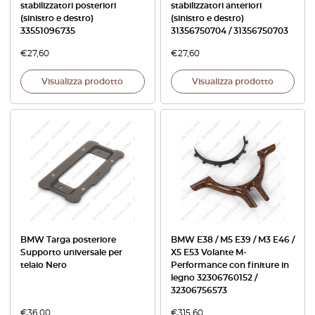
stabilizzatori posteriori
stabilizzatori anteriori
(sinistro e destro)
(sinistro e destro)
33551096735
31356750704 / 31356750703
€
27,60
€
27,60
Visualizza prodotto
Visualizza prodotto
BMW Targa posteriore
BMW E38 / M5 E39 / M3 E46 /
Supporto universale per
X5 E53 Volante M-
telaio Nero
Performance con finiture in
legno 32306760152 /
32306756573
€
36,00
€
315,60