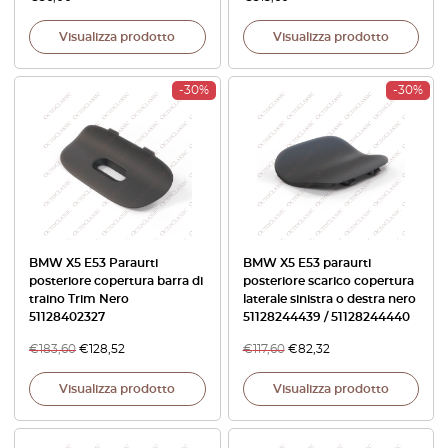
Visualizza prodotto
Visualizza prodotto
-30%
-30%
BMW X5 E53 Paraurti
BMW X5 E53 paraurti
posteriore copertura barra di
posteriore scarico copertura
traino Trim Nero
laterale sinistra o destra nero
51128402327
51128244439 / 51128244440
€
183,60
€
128,52
€
117,60
€
82,32
Visualizza prodotto
Visualizza prodotto