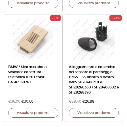
Visualizza prodotto
Visualizza prodotto
-15%
-30%
BMW / Mini microfono
Alloggiamento e coperchio
vivavoce copertura
del sensore di parcheggio
telefonica tutti i colori
BMW E53 sinistro o destro
84316938762
nero 51128408391 e
51128268369 / 51128408392 e
51128268370
€
36,00
€
30,60
€
38,40
€
26,88
Visualizza prodotto
Visualizza prodotto