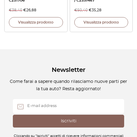
C2S1706
/ C2S51467
€
38,40
€
26,88
€
50,40
€
35,28
Visualizza prodotto
Visualizza prodotto
Newsletter
Come farai a sapere quando rilasciamo nuove parti per
la tua auto? Resta aggiornato!
Cliccando su "Iscriviti" accetti di ricevere informazioni commerciali