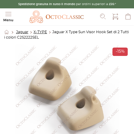
Spedizione gratuita in tutto il mondo
per ordini superiori a £99.*
Cerca
Menu
Jaguar
X-TYPE
Jaguar X Type Sun Visor Hook Set di 2 Tutti
i colori C2S2222SEL
-15%