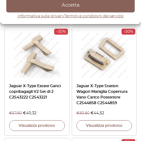
€
91,20
€
63,84
€
75,60
€
52,92
Accetta
Visualizza prodotto
Visualizza prodotto
Informativa sulla privacy
Termini e condizioni del servizio
-30%
-30%
Jaguar X-Type Estate Ganci
Jaguar X-Type Station
copribagagli V2 Set di 2
Wagon Maniglia Copertura
C2S43222 C2S43221
Vano Carico Posteriore
C2S44858 C2S44859
€
57,60
€
40,32
€
63,60
€
44,52
Visualizza prodotto
Visualizza prodotto