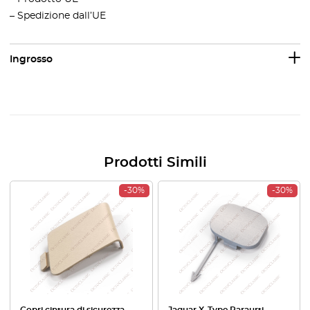
– Spedizione dall’UE
Ingrosso
Prodotti Simili
-30%
-30%
Copri cintura di sicurezza
Jaguar X-Type Paraurti