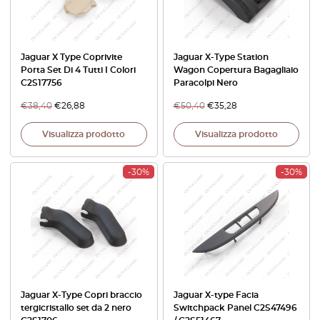
Jaguar X Type Coprivite
Jaguar X-Type Station
Porta Set Di 4 Tutti I Colori
Wagon Copertura Bagagliaio
C2S17756
Paracolpi Nero
€
38,40
€
26,88
€
50,40
€
35,28
Visualizza prodotto
Visualizza prodotto
-30%
-30%
Jaguar X-Type Copri braccio
Jaguar X-type Facia
tergicristallo set da 2 nero
Switchpack Panel C2S47496