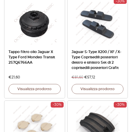
-30%
Tappo filtro olio Jaguar X
Jaguar S-Type X200 / XF / X-
Type Ford Mondeo Transit
Type Coprisedili posteriori
2S7Q6766AA
destro e sinistro Set di 2
coprisedili posteriori Grafit
€
21,60
€
81,60
€
57,12
Visualizza prodotto
Visualizza prodotto
-30%
-30%