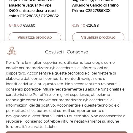
anteriore Jaguar X-Type
Anteriore Gancio di Traino
X400 sinistra o destra tutti i
Primer C2S27556XXX
colori C2S28853 / C2S28852
€
48,00
€
33,60
€
38,40
€
26,88
Visualizza prodotto
Visualizza prodotto
Gestisci il Consenso
-30%
-30%
Per offrire le migliori esperienze, utilizziamo tecnologie come i
cookie per memorizzare e/o accedere alle informazioni del
dispositivo. Acconsentire a queste tecnologie ci permetterà di
elaborare dati come il comportamento di navigazione o
identificativi unici su questo sito. Non acconsentire o revocare il
consenso potrebbe influire negativamente su alcune funzionalità e
caratteristiche.Per offrire le migliori esperienze, utilizziamo
tecnologie come i cookie per memorizzare e/o accedere alle
Jaguar X Type Copertura
Jaguar X-Type Cornice
informazioni del dispositivo. Acconsentire a queste tecnologie ci
paraurti anteriore sinistra o
cambio console centrale
permetterà di elaborare dati come il comportamento di
destra Nero 9X43-17E811-AA
nera C2S11943
navigazione o identificativi unici su questo sito. Non acconsentire o
/ 9X43-17E810-AA /
revocare il consenso potrebbe influire negativamente su alcune
C2S49268 / C2S49267
funzionalità e caratteristiche.