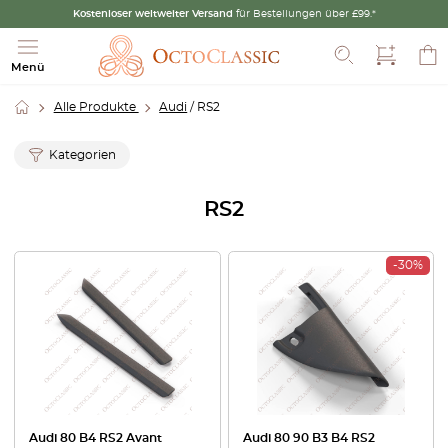
Kostenloser weltweiter Versand
für Bestellungen über £99.*
Suche
Menü
Alle Produkte
Audi
/ RS2
Kategorien
RS2
-30%
Audi 80 B4 RS2 Avant
Audi 80 90 B3 B4 RS2