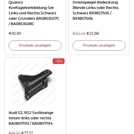
Quattro
Innenspiegel Abdeckung
Kotflügelverkleidung Set
Blende Links oder Rechts
Links und Rechts Schwarz
Schwarz 893857505 /
oder Grundiert 8A0853507C
893857506
/ 8A0853508C
€
63,60
€
32,40
€
22,68
Produkt anzeigen
Produkt anzeigen
-15%
Audi S2, RS2 Stoßstange
hinten links oder rechts
8A0807193 / 8A0807194
€
91,20
€
77,52