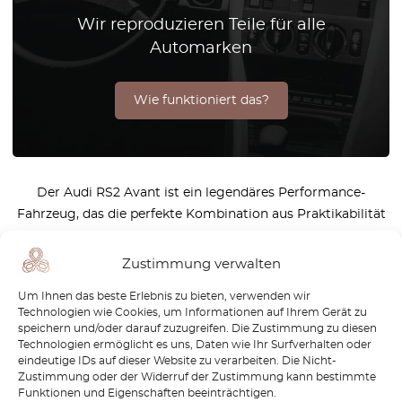
Wir reproduzieren Teile für alle
Automarken
Wie funktioniert das?
Der Audi RS2 Avant ist ein legendäres Performance-
Fahrzeug, das die perfekte Kombination aus Praktikabilität
und Geschwindigkeit darstellt. Geboren aus einer
Zusammenarbeit zwischen Audi und Porsche in den 1990er
Zustimmung verwalten
Jahren, erlangte der RS2 schnell ikonischen Status
Um Ihnen das beste Erlebnis zu bieten, verwenden wir
aufgrund seiner beeindruckenden Leistung und seines
Technologien wie Cookies, um Informationen auf Ihrem Gerät zu
einzigartigen Designs. Heute bleibt er ein Favorit unter
speichern und/oder darauf zuzugreifen. Die Zustimmung zu diesen
Liebhabern klassischer Autos, die sein Erbe und seine
Technologien ermöglicht es uns, Daten wie Ihr Surfverhalten oder
eindeutige IDs auf dieser Website zu verarbeiten. Die Nicht-
Ingenieurskunst zu schätzen wissen. Bei OctoClassic
Zustimmung oder der Widerruf der Zustimmung kann bestimmte
verstehen wir die Leidenschaft, die Audi RS2-Besitzer
Funktionen und Eigenschaften beeinträchtigen.