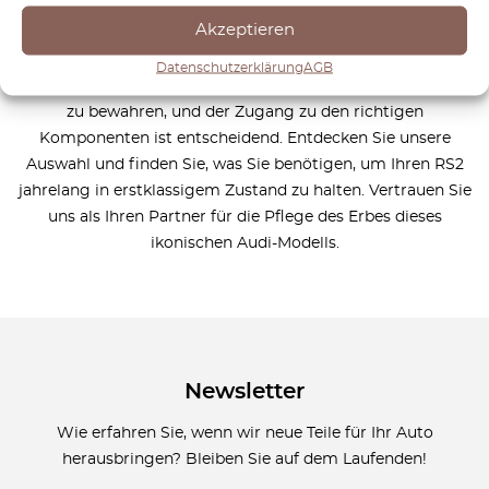
antreibt. Wir sind bestrebt, hochwertige Teile und Zubehör
Akzeptieren
anzubieten, um Ihnen zu helfen, dieses außergewöhnliche
Auto zu pflegen und zu restaurieren. Ein Klassiker wie der
Datenschutzerklärung
AGB
RS2 zu besitzen bedeutet, ein Stück Automobilgeschichte
zu bewahren, und der Zugang zu den richtigen
Komponenten ist entscheidend. Entdecken Sie unsere
Auswahl und finden Sie, was Sie benötigen, um Ihren RS2
jahrelang in erstklassigem Zustand zu halten. Vertrauen Sie
uns als Ihren Partner für die Pflege des Erbes dieses
ikonischen Audi-Modells.
Newsletter
Wie erfahren Sie, wenn wir neue Teile für Ihr Auto
herausbringen? Bleiben Sie auf dem Laufenden!