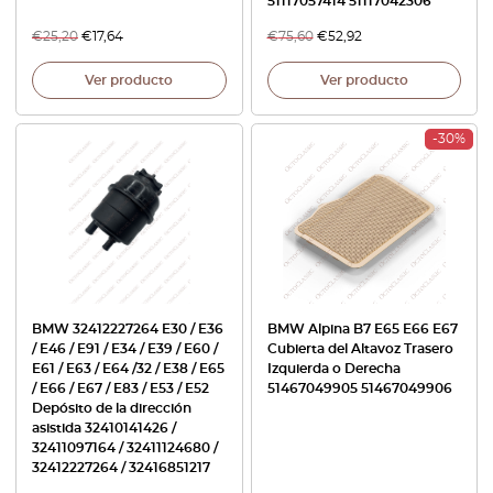
51117057414 51117042306
€
25,20
€
17,64
€
75,60
€
52,92
Ver producto
Ver producto
-30%
BMW 32412227264 E30 / E36
BMW Alpina B7 E65 E66 E67
/ E46 / E91 / E34 / E39 / E60 /
Cubierta del Altavoz Trasero
E61 / E63 / E64 /32 / E38 / E65
Izquierda o Derecha
/ E66 / E67 / E83 / E53 / E52
51467049905 51467049906
Depósito de la dirección
asistida 32410141426 /
32411097164 / 32411124680 /
32412227264 / 32416851217