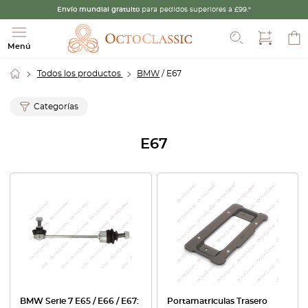
Envío mundial gratuito
para pedidos superiores a £99.*
Buscar
Menú
Todos los productos
BMW
/ E67
Categorías
E67
BMW Serie 7 E65 / E66 / E67:
Portamatriculas Trasero