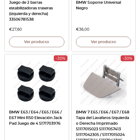
Juego de 2 barras
BMW Soporte Universal
estabilizadoras traseras
Negro
(izquierda y derecha)
33506781538
€
27,60
€
36,00
Ver producto
Ver producto
-30%
-30%
BMW E63 / E64 / E65 / E66 /
BMW 7 E65 / E66 / E67 / E68
E67 Mini R50 Elevación Jack
Tapa del Lavafaros Izquierda
Pad Juego de 4 5171703976
o Derecha Imprimado
51117015023 51117057413
51117042305 / 51117015024