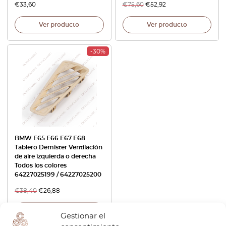
€
33,60
€
75,60
€
52,92
Ver producto
Ver producto
-30%
BMW E65 E66 E67 E68
Tablero Demister Ventilación
de aire izquierda o derecha
Todos los colores
64227025199 / 64227025200
€
38,40
€
26,88
Ver producto
Gestionar el