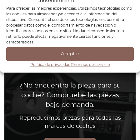
consentimiento
Para ofrecer las mejores experiencias, utilizamos tecnologías como
las cookies para almacenar y/o acceder a la información del
dispositivo. Consentir el uso de estas tecnologías nos permitirá
procesar datos como el comportamiento de navegación o
identificadores únicos en este sitio. No dar el consentimiento o
retirarlo puede afectar negativamente ciertas funciones y
1
características.
Página
1
/
1
Aceptar
Política de privacidad
Términos del servicio
¿No encuentra la pieza para su
coche? Compruebe las piezas
bajo demanda.
Reproducimos piezas para todas las
marcas de coches