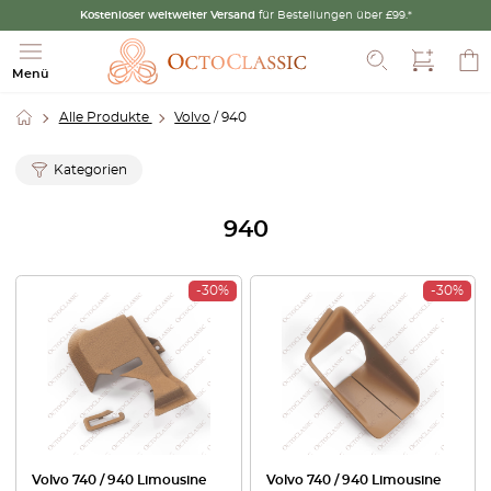
Kostenloser weltweiter Versand
für Bestellungen über £99.*
Suche
Menü
Alle Produkte
Volvo
/ 940
Kategorien
940
-30%
-30%
Volvo 740 / 940 Limousine
Volvo 740 / 940 Limousine