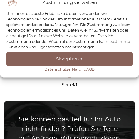
Zustimmung verwalten
1392468/1392469
€
38,40
€
26,88
Um Ihnen das beste Erlebnis zu bieten, verwenden wir
Technologien wie Cookies, um Informationen auf Ihrem Gerät zu
speichern und/oder darauf zuzugreifen. Die Zustimmung zu diesen
Produkt anzeigen
Technologien ermöglicht es uns, Daten wie Ihr Surfverhalten oder
eindeutige IDs auf dieser Website zu verarbeiten. Die Nicht-
Zustimmung oder der Widerruf der Zustimmung kann bestimmte
Funktionen und Eigenschaften beeinträchtigen.
Akzeptieren
Datenschutzerklärung
AGB
1
Seite
1
/
1
Sie können das Teil für Ihr Auto
nicht finden? Prüfen Sie Teile
auf Anfrage. Wir reproduzieren