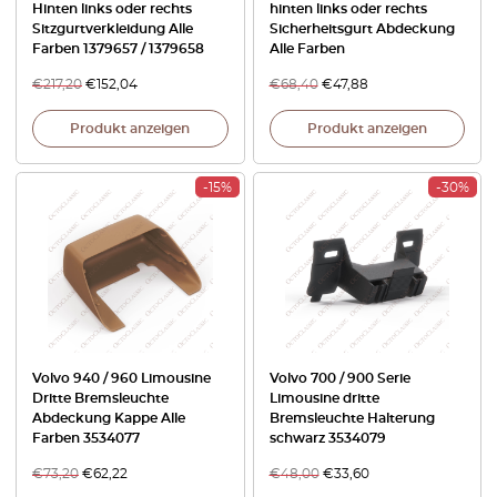
Hinten links oder rechts
hinten links oder rechts
Sitzgurtverkleidung Alle
Sicherheitsgurt Abdeckung
Farben 1379657 / 1379658
Alle Farben
€
217,20
€
152,04
€
68,40
€
47,88
Produkt anzeigen
Produkt anzeigen
-15%
-30%
Volvo 940 / 960 Limousine
Volvo 700 / 900 Serie
Dritte Bremsleuchte
Limousine dritte
Abdeckung Kappe Alle
Bremsleuchte Halterung
Farben 3534077
schwarz 3534079
€
73,20
€
62,22
€
48,00
€
33,60