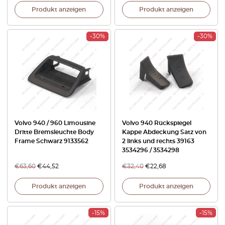
Produkt anzeigen
Produkt anzeigen
-30%
-30%
Volvo 940 / 960 Limousine
Volvo 940 Rückspiegel
Dritte Bremsleuchte Body
Kappe Abdeckung Satz von
Frame Schwarz 9133562
2 links und rechts 39163
3534296 / 3534298
€
63,60
€
44,52
€
32,40
€
22,68
Produkt anzeigen
Produkt anzeigen
-15%
-15%