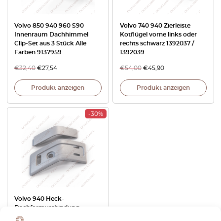
Volvo 850 940 960 S90
Volvo 740 940 Zierleiste
Innenraum Dachhimmel
Kotflügel vorne links oder
Clip-Set aus 3 Stück Alle
rechts schwarz 1392037 /
Farben 9137959
1392039
€
32,40
€
27,54
€
54,00
€
45,90
Produkt anzeigen
Produkt anzeigen
-30%
Volvo 940 Heck-
Dachformverbindung
grundiert links oder rechts