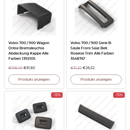
Volvo 700 / 900 Wagon
Volvo 700 / 900 Serie B-
Dritte Bremsleuchte
Säule Front Seat Belt
Abdeckung Kappe Alle
Rosette Trim Alle Farben
Farben 1392105
3548747
€
108,00
€
91,80
€
31,20
€
26,52
Produkt anzeigen
Produkt anzeigen
-15%
-15%