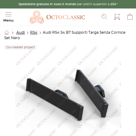
Spedizione gratuita in tutto il mondo
per ordini superiori a £99.*
Cerca
Menu
Audi
RS4
Audi RS4 S4 B7 Supporti Targa Senza Cornice
Set Nero
Co-created project