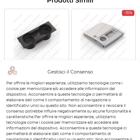
Prodotti Simili
-15%
Audi A4 S4 B5 Consolle
Audi 100 S4 A6 S6 Plus
Gestisci il Consenso
centrale Doppio
Coupe Pannello Tettuccio
Portabicchieri Nero
Rifinitura Luce Tetto Tutti i
Per offrire le migliori esperienze, utilizziamo tecnologie come i
8D0862533E
Colori 895877829A
cookie per memorizzare e/o accedere alle informazioni del
€
75,60
€
139,20
€
118,32
dispositivo. Acconsentire a queste tecnologie ci permetterà di
elaborare dati come il comportamento di navigazione o
identificativi unici su questo sito. Non acconsentire o revocare il
Visualizza prodotto
Visualizza prodotto
consenso potrebbe influire negativamente su alcune funzionalità e
caratteristiche.Per offrire le migliori esperienze, utilizziamo
tecnologie come i cookie per memorizzare e/o accedere alle
-15%
informazioni del dispositivo. Acconsentire a queste tecnologie ci
permetterà di elaborare dati come il comportamento di
navigazione o identificativi unici su questo sito. Non acconsentire o