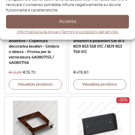
revocare il consenso potrebbe influire negativamente su alcune
funzionalità e caratteristiche.
Accetta
Informativa sulla privacy
Termini e condizioni del servizio
Audi 100 A6 Paraurti
Audi RS4 B5 Davanzali
anteriore – Copertura
anteriori e posteriori Set di 4
decorativa lavafari – Sinistra
8D9 853 558 01C / 8D9 853
o destra – Pronta per la
758 01C
verniciatura 4A0807155 /
4A0807156
€
42,00
€
35,70
€
478,80
Visualizza prodotto
Visualizza prodotto
-30%