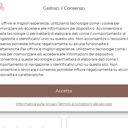
Gestisci il Consenso
 offrire le migliori esperienze, utilizziamo tecnologie come i cookie per
orizzare e/o accedere alle informazioni del dispositivo. Acconsentire a
ste tecnologie ci permetterà di elaborare dati come il comportamento di
igazione o identificativi unici su questo sito. Non acconsentire o revocare i
senso potrebbe influire negativamente su alcune funzionalità e
atteristiche.Per offrire le migliori esperienze, utilizziamo tecnologie come i
kie per memorizzare e/o accedere alle informazioni del dispositivo.
E30 Cold Air Headligt X
BMW E30 Ellipsoid Headl
onsentire a queste tecnologie ci permetterà di elaborare dati come il
ycomb Black
Adjuster Screw Repair Ki
portamento di navigazione o identificativi unici su questo sito. Non
Black 63121385397
onsentire o revocare il consenso potrebbe influire negativamente su alcun
zionalità e caratteristiche.
0
€
34,80
Accetta
Visualizza prodotto
Visualizza prodotto
Informativa sulla privacy
Termini e condizioni del servizio