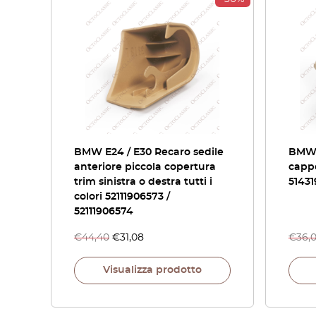
BMW E24 / E30 Recaro sedile
BMW 
anteriore piccola copertura
cappo
trim sinistra o destra tutti i
51431
colori 52111906573 /
52111906574
€
44,40
€
31,08
€
36,
Visualizza prodotto