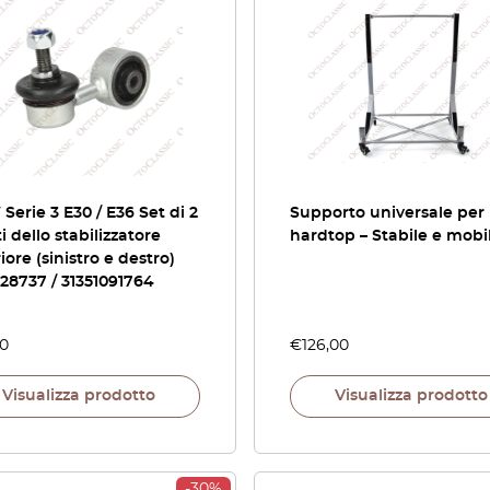
erie 3 E30 / E36 Set di 2
Supporto universale per
ti dello stabilizzatore
hardtop – Stabile e mobi
iore (sinistro e destro)
128737 / 31351091764
60
€
126,00
Visualizza prodotto
Visualizza prodotto
-30%