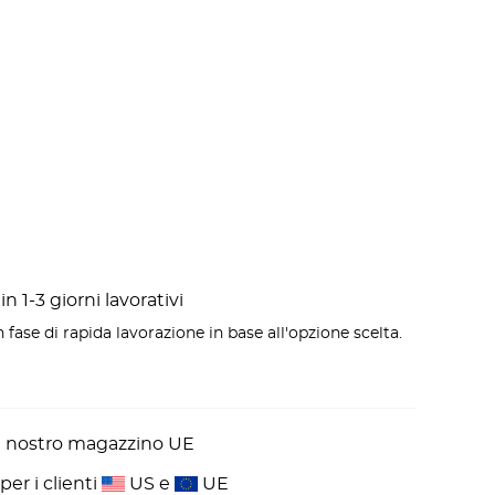
n 1-3 giorni lavorativi
 fase di rapida lavorazione in base all'opzione scelta.
l nostro magazzino UE
er i clienti
US e
UE