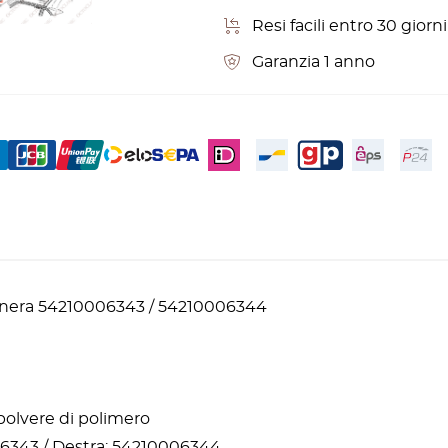
Resi facili entro 30 gior
Garanzia 1 anno
a nera 54210006343 / 54210006344
 polvere di polimero
06343 / Destra: 54210006344