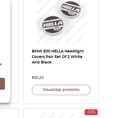
l
ight
BMW E30 HELLA Headlight
t Set
Covers Pair Set Of 2 White
And Black
e
€
61,20
Visualizza prodotto
-30%