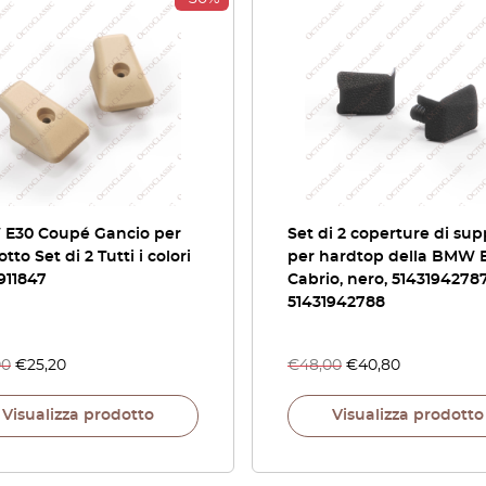
E30 Coupé Gancio per
Set di 2 coperture di su
tto Set di 2 Tutti i colori
per hardtop della BMW 
911847
Cabrio, nero, 51431942787
51431942788
00
€
25,20
€
48,00
€
40,80
Visualizza prodotto
Visualizza prodotto