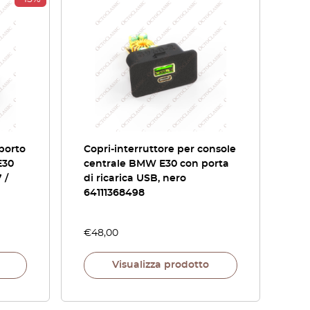
pporto
Copri-interruttore per console
E30
centrale BMW E30 con porta
 /
di ricarica USB, nero
64111368498
€
48,00
Visualizza prodotto