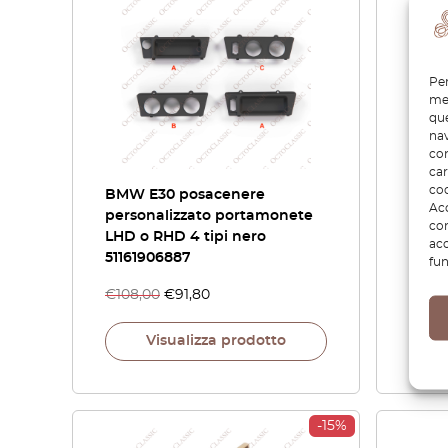
Per
mem
que
nav
con
car
coo
BMW E30 posacenere
BMW 
Acc
personalizzato portamonete
Hone
com
LHD o RHD 4 tipi nero
acc
51161906887
fun
€
108,00
€
91,80
€
81,6
Visualizza prodotto
-15%