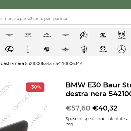
 destra nera 54210006343 / 54210006344
BMW E30 Baur Staf
-30%
destra nera 5421
€
57,60
€
40,32
Spese di spedizione calcolate al
£99.