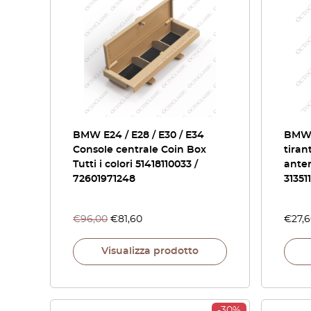
BMW E24 / E28 / E30 / E34
BMW S
Console centrale Coin Box
tiran
Tutti i colori 51418110033 /
anter
72601971248
31351
€
96,00
€
81,60
€
27,
Visualizza prodotto
-30%