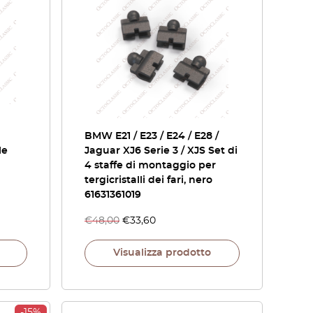
BMW E21 / E23 / E24 / E28 /
le
Jaguar XJ6 Serie 3 / XJS Set di
4 staffe di montaggio per
tergicristalli dei fari, nero
61631361019
€
48,00
€
33,60
Visualizza prodotto
-15%