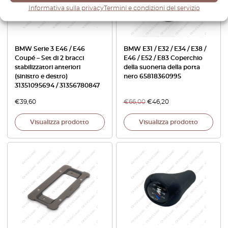
Informativa sulla privacy
Termini e condizioni del servizio
BMW Serie 3 E46 / E46
BMW E31 / E32 / E34 / E38 /
Coupé – Set di 2 bracci
E46 / E52 / E83 Coperchio
stabilizzatori anteriori
della suoneria della porta
(sinistro e destro)
nero 65818360995
31351095694 / 31356780847
€
39,60
€
66,00
€
46,20
Visualizza prodotto
Visualizza prodotto