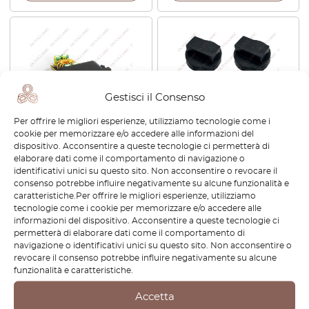
Gestisci il Consenso
Per offrire le migliori esperienze, utilizziamo tecnologie come i
cookie per memorizzare e/o accedere alle informazioni del
BMW E46 51168211465
BMW E46 / X3 / X5 Set di 4
dispositivo. Acconsentire a queste tecnologie ci permetterà di
Pulsante cieco per console
cuscinetti per il sollevamento
elaborare dati come il comportamento di navigazione o
centrale con caricatore USB
del cric 51717039760
identificativi unici su questo sito. Non acconsentire o revocare il
consenso potrebbe influire negativamente su alcune funzionalità e
€
48,00
€
25,20
caratteristiche.Per offrire le migliori esperienze, utilizziamo
tecnologie come i cookie per memorizzare e/o accedere alle
Visualizza prodotto
Visualizza prodotto
informazioni del dispositivo. Acconsentire a queste tecnologie ci
permetterà di elaborare dati come il comportamento di
navigazione o identificativi unici su questo sito. Non acconsentire o
-30%
revocare il consenso potrebbe influire negativamente su alcune
funzionalità e caratteristiche.
Accetta