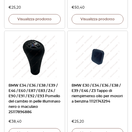
€
25,20
€
50,40
Visualizza prodotto
Visualizza prodotto
BMW E34 / E36 / E38 / E39 /
BMW E30 / E34 / E36 / E38 /
E46 / E60 / E87 / E83 / Z4 /
E39 / E46 / Z3 Tappo di
E90 / E91 / E92 / E93 Pomello
riempimento olio per motori
del cambio in pelle illuminato
a benzina 11121743294
nero o maculato
25117896886
€
38,40
€
25,20