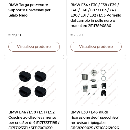
BMW Targa posteriore
BMW E34 / E36 / E38 / E39 /
Supporto universale per
E46 / E60 / E87 / E83 / Z4 /
telaio Nero
E90 / E91 / E92 / E93 Pomello
del cambio in pelle nero o
maculato 25117896886
€
36,00
€
25,20
Visualizza prodotto
Visualizza prodotto
BMW E46 / E90 / E91 / E92
BMW E39 / E46 Kit di
Cuscinetto di sollevamento
riparazione degli specchietti
per cric Set di 4 51717237195 /
retrovisori ripiegabili
51717123311 / 51717001650
51168269025 / 51168269026