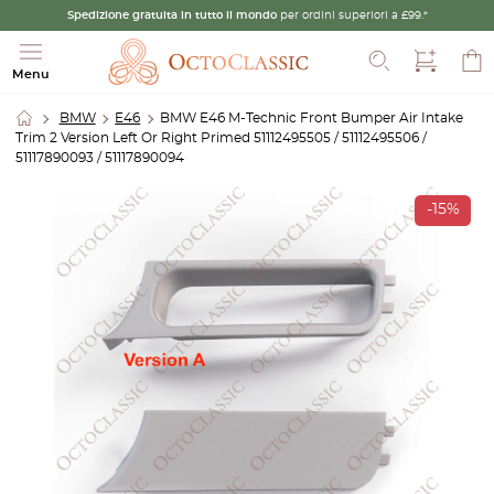
Spedizione gratuita in tutto il mondo
per ordini superiori a £99.*
Cerca
Menu
BMW
E46
BMW E46 M-Technic Front Bumper Air Intake
Trim 2 Version Left Or Right Primed 51112495505 / 51112495506 /
51117890093 / 51117890094
-15%