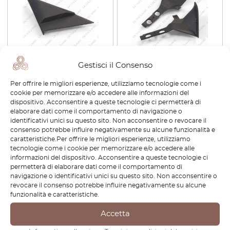
Gestisci il Consenso
Honda Civic EG6 Hatch
Honda Civic Hatchback EF
Coupe Copertura
Coperture Ala Tetto
Per offrire le migliori esperienze, utilizziamo tecnologie come i
Specchietto Interno Elettrico
Posteriore Set di 2 Nero
cookie per memorizzare e/o accedere alle informazioni del
Sinistra o Destra Nero
dispositivo. Acconsentire a queste tecnologie ci permetterà di
76270-SR3-000 / 76220-SR3-
elaborare dati come il comportamento di navigazione o
000
identificativi unici su questo sito. Non acconsentire o revocare il
€
63,60
€
44,52
€
75,60
€
52,92
consenso potrebbe influire negativamente su alcune funzionalità e
caratteristiche.Per offrire le migliori esperienze, utilizziamo
tecnologie come i cookie per memorizzare e/o accedere alle
Visualizza prodotto
Visualizza prodotto
informazioni del dispositivo. Acconsentire a queste tecnologie ci
permetterà di elaborare dati come il comportamento di
navigazione o identificativi unici su questo sito. Non acconsentire o
-15%
revocare il consenso potrebbe influire negativamente su alcune
funzionalità e caratteristiche.
Accetta