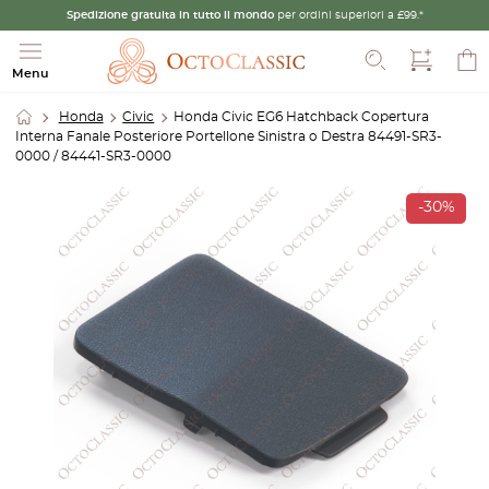
Spedizione gratuita in tutto il mondo
per ordini superiori a £99.*
Cerca
Menu
Honda
Civic
Honda Civic EG6 Hatchback Copertura
Interna Fanale Posteriore Portellone Sinistra o Destra 84491-SR3-
0000 / 84441-SR3-0000
-30%