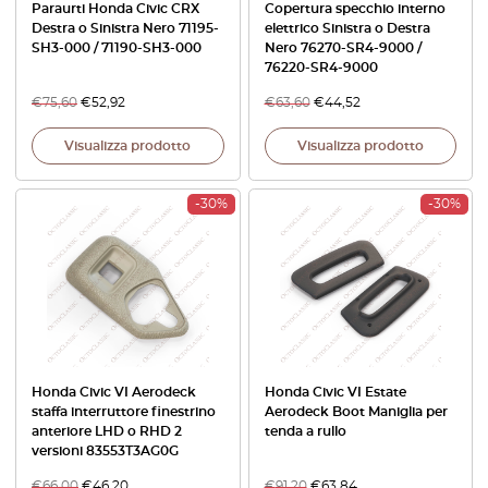
Paraurti Honda Civic CRX
Copertura specchio interno
Destra o Sinistra Nero 71195-
elettrico Sinistra o Destra
SH3-000 / 71190-SH3-000
Nero 76270-SR4-9000 /
76220-SR4-9000
€
75,60
€
52,92
€
63,60
€
44,52
Visualizza prodotto
Visualizza prodotto
-30%
-30%
Honda Civic VI Aerodeck
Honda Civic VI Estate
staffa interruttore finestrino
Aerodeck Boot Maniglia per
anteriore LHD o RHD 2
tenda a rullo
versioni 83553T3AG0G
€
66,00
€
46,20
€
91,20
€
63,84