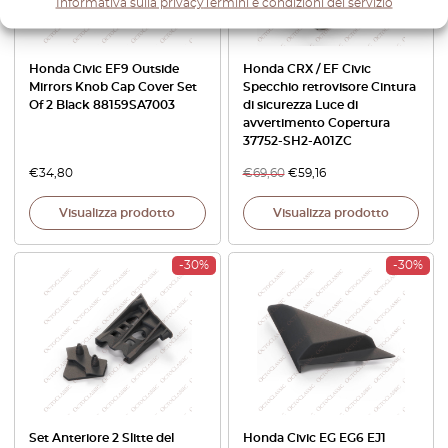
Informativa sulla privacy
Termini e condizioni del servizio
Honda Civic EF9 Outside
Honda CRX / EF Civic
Mirrors Knob Cap Cover Set
Specchio retrovisore Cintura
Of 2 Black 88159SA7003
di sicurezza Luce di
avvertimento Copertura
37752-SH2-A01ZC
€
34,80
€
69,60
€
59,16
Visualizza prodotto
Visualizza prodotto
-30%
-30%
Set Anteriore 2 Slitte del
Honda Civic EG EG6 EJ1