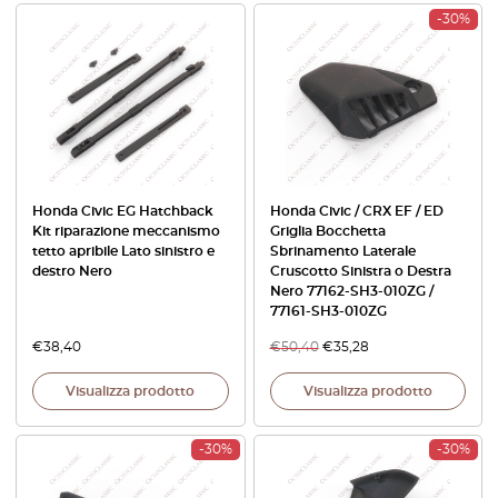
-30%
Honda Civic EG Hatchback
Honda Civic / CRX EF / ED
Kit riparazione meccanismo
Griglia Bocchetta
tetto apribile Lato sinistro e
Sbrinamento Laterale
destro Nero
Cruscotto Sinistra o Destra
Nero 77162-SH3-010ZG /
77161-SH3-010ZG
€
38,40
€
50,40
€
35,28
Visualizza prodotto
Visualizza prodotto
-30%
-30%