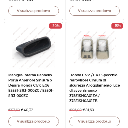
Visualizza prodotto
Visualizza prodotto
-30%
-15%
Maniglia Interna Pannello
Honda Civic / CRX Specchio
Porta Anteriore Sinistra o
retrovisore Cintura di
Destra Honda Civic EG6
sicurezza Alloggiamento luce
83551-SR3-000ZC / 83501-
di avvertimento
SR3-000ZC
37551SH0A01ZA /
37551SH0A01ZB
€
57,60
€
40,32
€
96,00
€
81,60
Visualizza prodotto
Visualizza prodotto