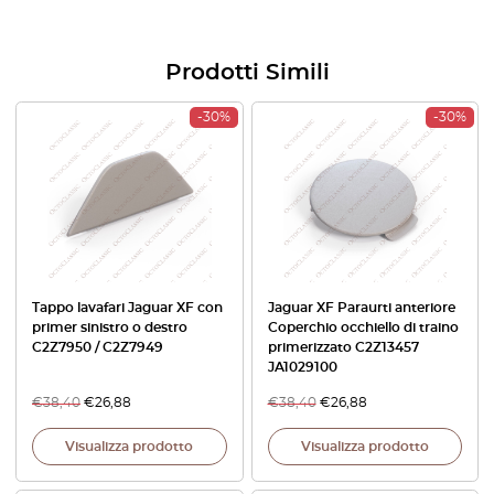
Prodotti Simili
-30%
-30%
Tappo lavafari Jaguar XF con
Jaguar XF Paraurti anteriore
primer sinistro o destro
Coperchio occhiello di traino
C2Z7950 / C2Z7949
primerizzato C2Z13457
JA1029100
€
38,40
€
26,88
€
38,40
€
26,88
Visualizza prodotto
Visualizza prodotto