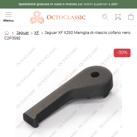
Spedizione gratuita in tutto il mondo
per ordini superiori a £99.*
Cerca
Menu
Jaguar
XF
Jaguar XF X250 Maniglia di rilascio cofano nero
C2P3592
-30%