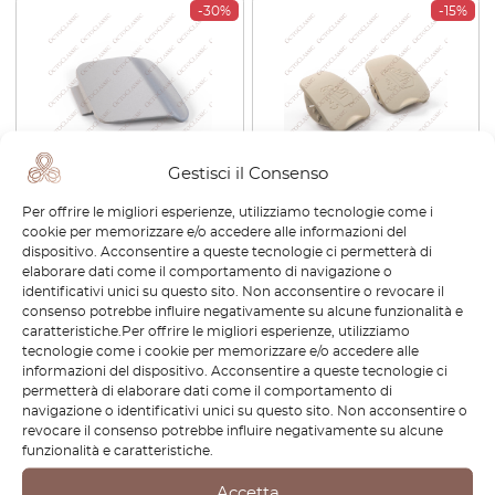
-30%
-15%
Gestisci il Consenso
Jaguar XF Paraurti anteriore
Jaguar X351 XJ / XF X250
Per offrire le migliori esperienze, utilizziamo tecnologie come i
Occhiello di rimorchio
Gancio di sicurezza per sedile
cookie per memorizzare e/o accedere alle informazioni del
Copertura gancio di traino
posteriore Set di 2 colori
dispositivo. Acconsentire a queste tecnologie ci permetterà di
primerizzato T2H3969LML
C2C22456
elaborare dati come il comportamento di navigazione o
identificativi unici su questo sito. Non acconsentire o revocare il
€
38,40
€
26,88
€
69,60
€
59,16
consenso potrebbe influire negativamente su alcune funzionalità e
caratteristiche.Per offrire le migliori esperienze, utilizziamo
Visualizza prodotto
Visualizza prodotto
tecnologie come i cookie per memorizzare e/o accedere alle
informazioni del dispositivo. Acconsentire a queste tecnologie ci
permetterà di elaborare dati come il comportamento di
-15%
-15%
navigazione o identificativi unici su questo sito. Non acconsentire o
revocare il consenso potrebbe influire negativamente su alcune
funzionalità e caratteristiche.
Accetta