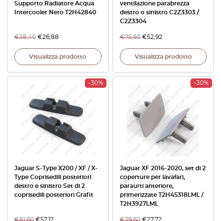
Supporto Radiatore Acqua
ventilazione parabrezza
Intercooler Nero T2H42840
destro o sinistro C2Z3303 /
C2Z3304
€
38,40
€
26,88
€
75,60
€
52,92
Visualizza prodotto
Visualizza prodotto
-30%
-30%
Jaguar S-Type X200 / XF / X-
Jaguar XF 2016-2020, set di 2
Type Coprisedili posteriori
coperture per lavafari,
destro e sinistro Set di 2
paraurti anteriore,
coprisedili posteriori Grafit
primerizzate T2H45318LML /
T2H3927LML
€
81,60
€
57,12
€
39,60
€
27,72