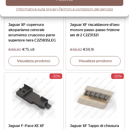
Informativa sulla privacy
Termini e condizioni del servizio
Jaguar XF copertura
Jaguar XF riscaldatore sfiato
altoparlante centrale
motore passo-passo frizione
strumento cruscotto parte
set di 2 C2Z31321
superiore nera C2Z1835LEG
€
88,80
€
75,48
€
69,60
€
59,16
Visualizza prodotto
Visualizza prodotto
-30%
-30%
Jaguar F-Pace XE XF
Jaguar XF Tappo di chiusura