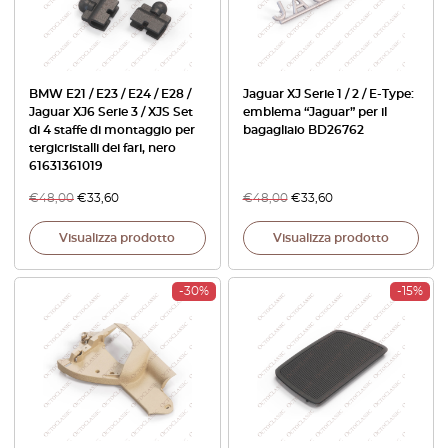
BMW E21 / E23 / E24 / E28 /
Jaguar XJ Serie 1 / 2 / E-Type:
Jaguar XJ6 Serie 3 / XJS Set
emblema “Jaguar” per il
di 4 staffe di montaggio per
bagagliaio BD26762
tergicristalli dei fari, nero
61631361019
€
48,00
€
33,60
€
48,00
€
33,60
Visualizza prodotto
Visualizza prodotto
-30%
-15%