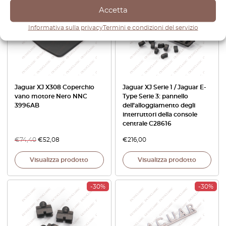
-30%
Accetta
Informativa sulla privacy
Termini e condizioni del servizio
Jaguar XJ X308 Coperchio
Jaguar XJ Serie 1 / Jaguar E-
vano motore Nero NNC
Type Serie 3: pannello
3996AB
dell’alloggiamento degli
interruttori della console
centrale C28616
€
74,40
€
52,08
€
216,00
Visualizza prodotto
Visualizza prodotto
-30%
-30%