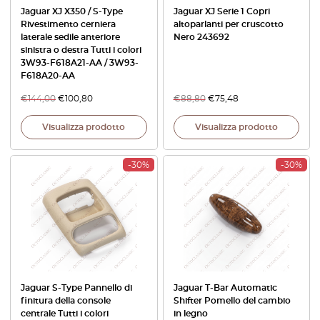
Jaguar XJ X350 / S-Type
Jaguar XJ Serie 1 Copri
Rivestimento cerniera
altoparlanti per cruscotto
laterale sedile anteriore
Nero 243692
sinistra o destra Tutti i colori
3W93-F618A21-AA / 3W93-
F618A20-AA
€
144,00
€
100,80
€
88,80
€
75,48
Visualizza prodotto
Visualizza prodotto
-30%
-30%
Jaguar S-Type Pannello di
Jaguar T-Bar Automatic
finitura della console
Shifter Pomello del cambio
centrale Tutti i colori
in legno