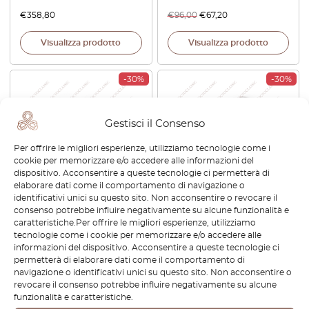
€
358,80
€
96,00
€
67,20
Visualizza prodotto
Visualizza prodotto
-30%
-30%
Gestisci il Consenso
Per offrire le migliori esperienze, utilizziamo tecnologie come i
cookie per memorizzare e/o accedere alle informazioni del
dispositivo. Acconsentire a queste tecnologie ci permetterà di
elaborare dati come il comportamento di navigazione o
identificativi unici su questo sito. Non acconsentire o revocare il
Griglia anteriore cromata
Jaguar XJ Serie 1 Paraluce
consenso potrebbe influire negativamente su alcune funzionalità e
Jaguar XJ Serie 1 BD30582
anteriore trasparente /
caratteristiche.Per offrire le migliori esperienze, utilizziamo
arancione 084.921 / 084.922
tecnologie come i cookie per memorizzare e/o accedere alle
€
198,00
€
138,60
€
110,40
€
77,28
informazioni del dispositivo. Acconsentire a queste tecnologie ci
permetterà di elaborare dati come il comportamento di
navigazione o identificativi unici su questo sito. Non acconsentire o
Visualizza prodotto
Visualizza prodotto
revocare il consenso potrebbe influire negativamente su alcune
funzionalità e caratteristiche.