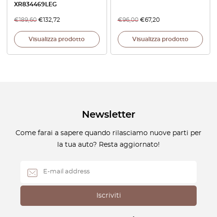
XR834469LEG
€
189,60
€
132,72
€
96,00
€
67,20
Visualizza prodotto
Visualizza prodotto
Newsletter
Come farai a sapere quando rilasciamo nuove parti per
la tua auto? Resta aggiornato!