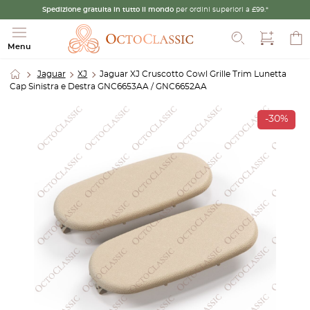
Spedizione gratuita in tutto il mondo
per ordini superiori a £99.*
Cerca
Menu
Jaguar
XJ
Jaguar XJ Cruscotto Cowl Grille Trim Lunetta
Cap Sinistra e Destra GNC6653AA / GNC6652AA
-30%