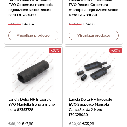
EVO Copertura manopola
EVO Recaro Copertura
regolazione sedile Recaro
manopola regolazione sedile
nera 176789680
Nera 176789680
€
50,40
€
42,84
€
40,80
€
34,68
Visualizza prodotto
Visualizza prodotto
-30%
-30%
Lancia Delta HF Integrale
Lancia Delta HF Integrale
EVO Maniglia freno a mano
EVO Supporto Mensola
nero 82353728
Ganci Set da 2 Nero
176628080
€
68,40
€
47,88
€
50,40
€
35,28