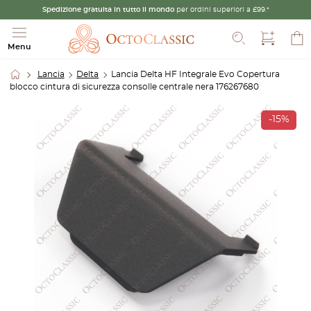
Spedizione gratuita in tutto il mondo
per ordini superiori a £99.*
Cerca
Menu
Lancia
Delta
Lancia Delta HF Integrale Evo Copertura
blocco cintura di sicurezza consolle centrale nera 176267680
-15%