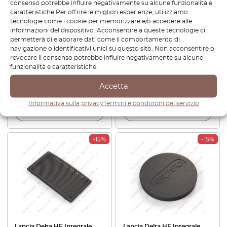
consenso potrebbe influire negativamente su alcune funzionalità e
caratteristiche.Per offrire le migliori esperienze, utilizziamo
tecnologie come i cookie per memorizzare e/o accedere alle
informazioni del dispositivo. Acconsentire a queste tecnologie ci
permetterà di elaborare dati come il comportamento di
navigazione o identificativi unici su questo sito. Non acconsentire o
Lancia Delta HF Integrale
Lancia Delta I Integrale Evo
revocare il consenso potrebbe influire negativamente su alcune
EVO Sportello Copertura
Center Console Radio Frame
funzionalità e caratteristiche.
Scatola Fusibili Nero
Black 176509380
176834760
Accetta
€
139,20
€
118,32
€
517,20
Informativa sulla privacy
Termini e condizioni del servizio
Visualizza prodotto
Visualizza prodotto
-15%
-15%
Lancia Delta HF Integrale
Lancia Delta HF Integrale