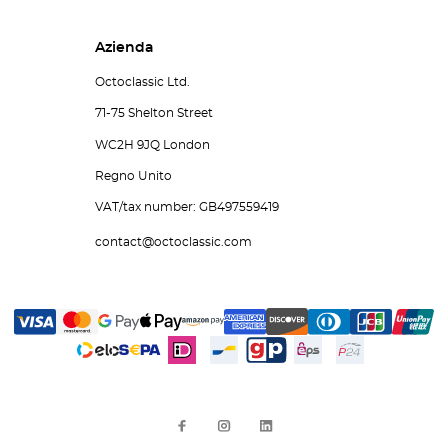
Azienda
Octoclassic Ltd.
71-75 Shelton Street
WC2H 9JQ London
Regno Unito
VAT/tax number: GB497559419
contact@octoclassic.com