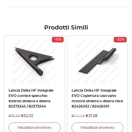
Prodotti Simili
-15%
-30%
Lancia Delta HF Integrale
Lancia Delta HF Integrale
EVO cornice specchio
EVO Copertura cavi vano
interno sinistra o destra
motore sinistra o destra nera
82373245 / 82373244
82426592 / 82426591
€
61,20
€
52,02
€
44,40
€
31,08
Visualizza prodotto
Visualizza prodotto