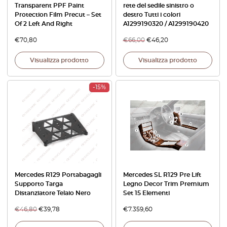
Transparent PPF Paint
rete del sedile sinistro o
Protection Film Precut – Set
destro Tutti i colori
Of 2 Left And Right
A1299190320 / A1299190420
€
70,80
€
66,00
€
46,20
Visualizza prodotto
Visualizza prodotto
-15%
Mercedes R129 Portabagagli
Mercedes SL R129 Pre Lift
Supporto Targa
Legno Decor Trim Premium
Distanziatore Telaio Nero
Set 15 Elementi
€
46,80
€
39,78
€
7.359,60