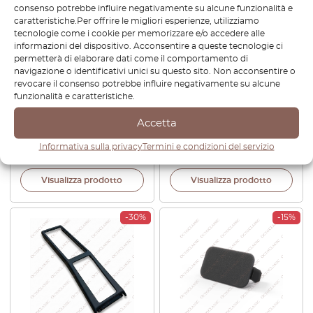
consenso potrebbe influire negativamente su alcune funzionalità e
caratteristiche.Per offrire le migliori esperienze, utilizziamo
tecnologie come i cookie per memorizzare e/o accedere alle
informazioni del dispositivo. Acconsentire a queste tecnologie ci
permetterà di elaborare dati come il comportamento di
navigazione o identificativi unici su questo sito. Non acconsentire o
revocare il consenso potrebbe influire negativamente su alcune
Mercedes SL R129 Prelift /
Mercedes R129 Soft Top
funzionalità e caratteristiche.
Facelift Parabrezza anteriore
Tetto morbido Cavo fune
– 3M PRO Pellicola protettiva
metallica staffa di montaggio
Accetta
trasparente PPF pretagliata
Guida
Informativa sulla privacy
Termini e condizioni del servizio
€
178,80
€
34,80
€
24,36
Visualizza prodotto
Visualizza prodotto
-30%
-15%