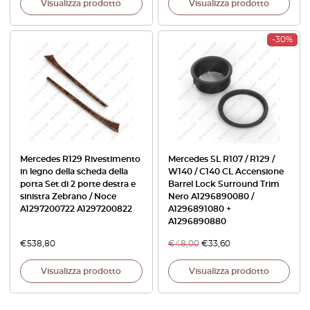
Visualizza prodotto
Visualizza prodotto
-30%
Mercedes R129 Rivestimento
Mercedes SL R107 / R129 /
in legno della scheda della
W140 / C140 CL Accensione
porta Set di 2 porte destra e
Barrel Lock Surround Trim
sinistra Zebrano / Noce
Nero A1296890080 /
A1297200722 A1297200822
A1296891080 +
A1296890880
€
538,80
€
48,00
€
33,60
Visualizza prodotto
Visualizza prodotto