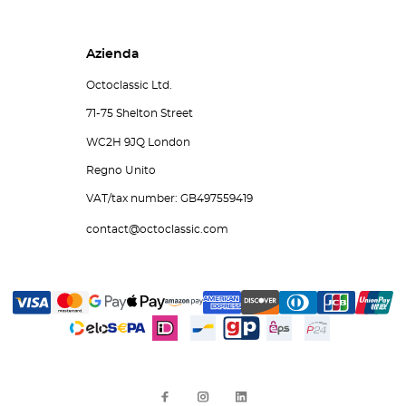
Azienda
Octoclassic Ltd.
71-75 Shelton Street
WC2H 9JQ London
Regno Unito
VAT/tax number: GB497559419
contact@octoclassic.com