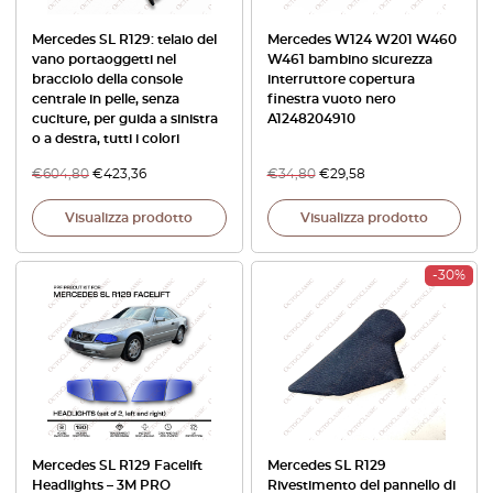
Mercedes SL R129: telaio del
Mercedes W124 W201 W460
vano portaoggetti nel
W461 bambino sicurezza
bracciolo della console
interruttore copertura
centrale in pelle, senza
finestra vuoto nero
cuciture, per guida a sinistra
A1248204910
o a destra, tutti i colori
€
604,80
€
423,36
€
34,80
€
29,58
Visualizza prodotto
Visualizza prodotto
-30%
Mercedes SL R129 Facelift
Mercedes SL R129
Headlights – 3M PRO
Rivestimento del pannello di