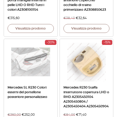
porta maniglia interna in
anteriore Coperchio
pelle LHD O RHD Tutti i
occhiello di traino
colori A2308100154
primerizzato A2308850623
€
315,60
€
38,40
€
32,64
Visualizza prodotto
Visualizza prodotto
-30%
-15%
Mercedes SL R230 Colori
Mercedes R230 Staffa
esterni del portellone
interruttore copertura LHD o
posteriore personalizzato
RHD A2305450104
A2305450804 /
A2305450404 A2305450904
€
360,00
€
252,00
€
84,00
€
71,40