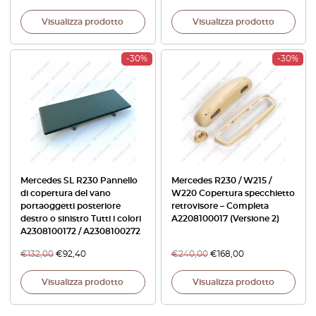
Visualizza prodotto
Visualizza prodotto
-30%
-30%
Mercedes SL R230 Pannello
Mercedes R230 / W215 /
di copertura del vano
W220 Copertura specchietto
portaoggetti posteriore
retrovisore – Completa
destro o sinistro Tutti i colori
A2208100017 (Versione 2)
A2308100172 / A2308100272
€
132,00
€
92,40
€
240,00
€
168,00
Visualizza prodotto
Visualizza prodotto