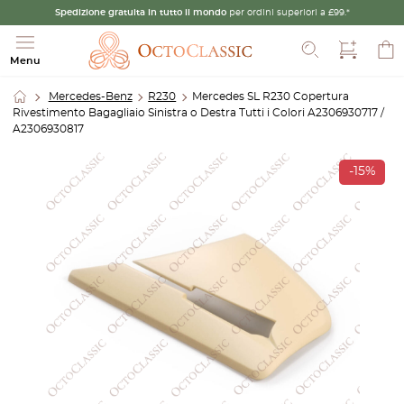
Spedizione gratuita in tutto il mondo
per ordini superiori a £99.*
Cerca
Menu
Mercedes-Benz
R230
Mercedes SL R230 Copertura
Rivestimento Bagagliaio Sinistra o Destra Tutti i Colori A2306930717 /
A2306930817
-15%