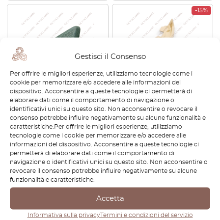
-15%
Gestisci il Consenso
Per offrire le migliori esperienze, utilizziamo tecnologie come i
cookie per memorizzare e/o accedere alle informazioni del
dispositivo. Acconsentire a queste tecnologie ci permetterà di
Mercedes SL R230 Specchio
Mercedes SL R230
elaborare dati come il comportamento di navigazione o
interno Rivestimento in pelle
Rivestimento del padiglione
identificativi unici su questo sito. Non acconsentire o revocare il
sinistra o destra Tutti i colori
Set di 2 A2306901625
consenso potrebbe influire negativamente su alcune funzionalità e
A2307200211 / A2307200411
caratteristiche.Per offrire le migliori esperienze, utilizziamo
tecnologie come i cookie per memorizzare e/o accedere alle
€
74,40
€
75,60
€
64,26
informazioni del dispositivo. Acconsentire a queste tecnologie ci
permetterà di elaborare dati come il comportamento di
Visualizza prodotto
Visualizza prodotto
navigazione o identificativi unici su questo sito. Non acconsentire o
revocare il consenso potrebbe influire negativamente su alcune
funzionalità e caratteristiche.
-15%
Accetta
Informativa sulla privacy
Termini e condizioni del servizio