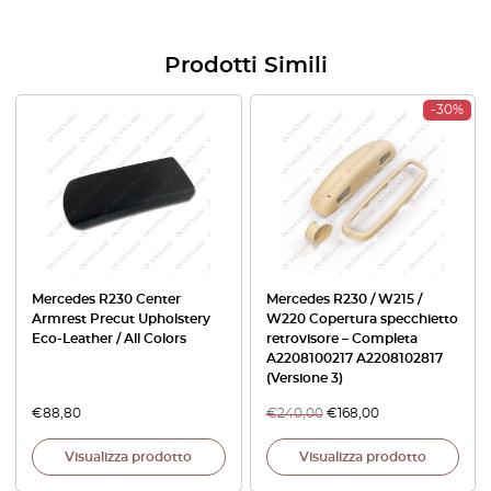
Prodotti Simili
-30%
Mercedes R230 Center
Mercedes R230 / W215 /
Armrest Precut Upholstery
W220 Copertura specchietto
Eco-Leather / All Colors
retrovisore – Completa
A2208100217 A2208102817
(Versione 3)
€
88,80
€
240,00
€
168,00
Visualizza prodotto
Visualizza prodotto