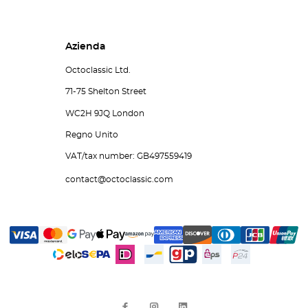
Azienda
Octoclassic Ltd.
71-75 Shelton Street
WC2H 9JQ London
Regno Unito
VAT/tax number: GB497559419
contact@octoclassic.com