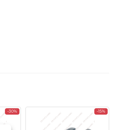
-30%
-15%