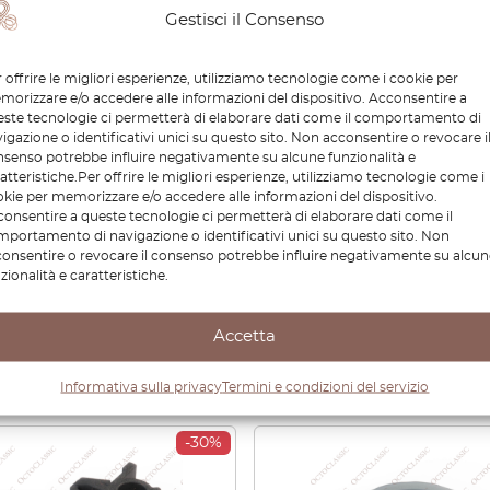
Gestisci il Consenso
 offrire le migliori esperienze, utilizziamo tecnologie come i cookie per
orizzare e/o accedere alle informazioni del dispositivo. Acconsentire a
ste tecnologie ci permetterà di elaborare dati come il comportamento di
igazione o identificativi unici su questo sito. Non acconsentire o revocare i
senso potrebbe influire negativamente su alcune funzionalità e
n S12 200SX Silvia Gazelle
Nissan S12 200SX Silvia G
atteristiche.Per offrire le migliori esperienze, utilizziamo tecnologie come i
tura faro anteriore
Cornice Orologio Cruscot
kie per memorizzare e/o accedere alle informazioni del dispositivo.
tra o destra nera 26095-
Tutti i Colori 68460-01F0
onsentire a queste tecnologie ci permetterà di elaborare dati come il
 / 26045-01F02
portamento di navigazione o identificativi unici su questo sito. Non
onsentire o revocare il consenso potrebbe influire negativamente su alcun
zionalità e caratteristiche.
,40
€
123,48
€
63,60
€
44,52
Accetta
Visualizza prodotto
Visualizza prodotto
Informativa sulla privacy
Termini e condizioni del servizio
-30%