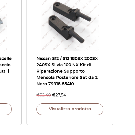
azelle
Nissan S12 / S13 180SX 200SX
accio
240SX Silvia 100 NX Kit di
tti i
Riparazione Supporto
Mensola Posteriore Set da 2
Nero 79918-55A10
€
32,40
€
27,54
Visualizza prodotto