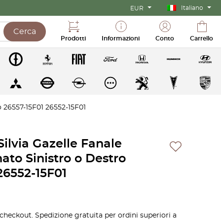
Italiano
EUR
Cerca
Prodotti
Informazioni
Conto
Carrello
o 26557-15F01 26552-15F01
ilvia Gazelle Fanale
ato Sinistro o Destro
26552-15F01
 checkout. Spedizione gratuita per ordini superiori a