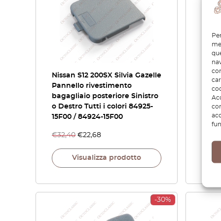
Per
mem
que
nav
con
Nissan S12 200SX Silvia Gazelle
Nissa
car
Pannello rivestimento
Coper
coo
bagagliaio posteriore Sinistro
sinis
Acc
o Destro Tutti i colori 84925-
01F02
com
acc
15F00 / 84924-15F00
fun
€
32,40
€
22,68
€
176
Visualizza prodotto
-30%