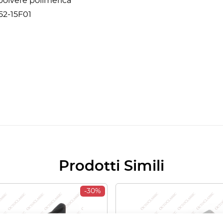
 polvere polimerica
52-15F01
Prodotti Simili
-30%