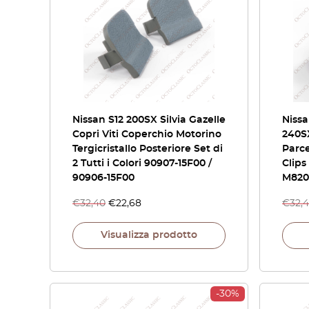
Nissan S12 200SX Silvia Gazelle
Nissa
Copri Viti Coperchio Motorino
240SX
Tergicristallo Posteriore Set di
Parce
2 Tutti i Colori 90907-15F00 /
Clips
90906-15F00
M820
€
32,40
€
22,68
€
32,
Visualizza prodotto
-30%