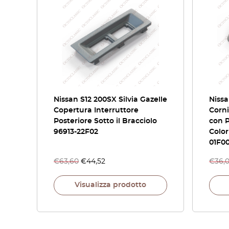
Nissan S12 200SX Silvia Gazelle
Nissa
Copertura Interruttore
Corni
Posteriore Sotto il Bracciolo
con P
96913-22F02
Color
01F0
€
63,60
€
44,52
€
36,
Visualizza prodotto