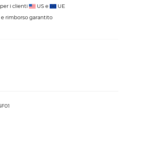
er i clienti
US e
UE
ni e rimborso garantito
5F01