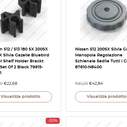
n S12 / S13 180 SX 200SX
Nissan S12 200SX Silvia G
 Silvia Gazelle Bluebird
Manopola Regolazione
l Shelf Holder Brackt
Schienale Sedile Tutti i C
 Set Of 2 Black 79915-
87610-N8400
1
40
€
22,68
€
61,20
€
42,84
Visualizza prodotto
Visualizza prodotto
-30%