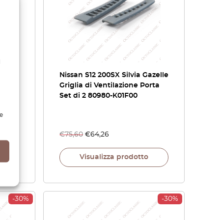
l
azelle
Nissan S12 200SX Silvia Gazelle
to
Griglia di Ventilazione Porta
0
Set di 2 80980-K01F00
e
€
75,60
€
64,26
Visualizza prodotto
-30%
-30%