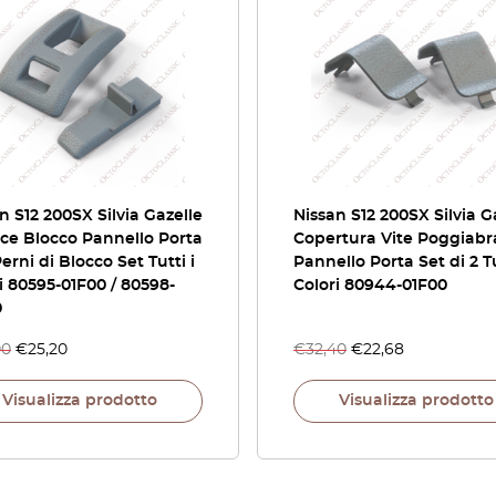
n S12 200SX Silvia Gazelle
Nissan S12 200SX Silvia G
ce Blocco Pannello Porta
Copertura Vite Poggiabr
erni di Blocco Set Tutti i
Pannello Porta Set di 2 Tu
i 80595-01F00 / 80598-
Colori 80944-01F00
0
00
€
25,20
€
32,40
€
22,68
Visualizza prodotto
Visualizza prodotto