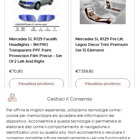
Mercedes SL R129 Facelift
Mercedes SL R129 Pre Lift
Headlights – 3M PRO
Legno Decor Trim Premium
Transparent PPF Paint
Set 15 Elementi
Protection Film Precut – Set
Of 2 Left And Right
€
70,80
€
7.359,60
Visualizza prodotto
Visualizza prodotto
Gestisci il Consenso
-30%
-30%
Per offrire le migliori esperienze, utilizziamo tecnologie come i
cookie per memorizzare e/o accedere alle informazioni del
dispositivo. Acconsentire a queste tecnologie ci permetterà di
elaborare dati come il comportamento di navigazione o
identificativi unici su questo sito. Non acconsentire o revocare il
consenso potrebbe influire negativamente su alcune funzionalità e