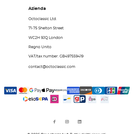
Azienda
Octoclassic Ltd.
71-75 Shelton Street
WC2H 9JQ London
Regno Unito
VAT/tax number: GB497559419
contact@octoclassic.com