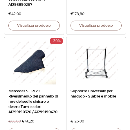
A1296890267
€
42,00
€
178,80
Visualizza prodotto
Visualizza prodotto
-30%
Mercedes SL R129
Supporto universale per
Rivestimento del pannello di
hardtop – Stabile e mobile
rete del sedile sinistro o
destro Tutti i colori
A1299190320 / A1299190420
€
66,00
€
46,20
€
126,00