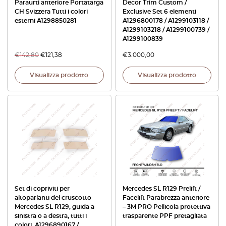
Paraurti anteriore Portatarga
Decor Trim Custom /
CH Svizzera Tutti i colori
Exclusive Set 6 elementi
esterni A1298850281
A1296800178 / A1299103118 /
A1299103218 / A1299100739 /
A1299100839
€
142,80
€
121,38
€
3.000,00
Visualizza prodotto
Visualizza prodotto
Set di copriviti per
Mercedes SL R129 Prelift /
altoparlanti del cruscotto
Facelift Parabrezza anteriore
Mercedes SL R129, guida a
– 3M PRO Pellicola protettiva
sinistra o a destra, tutti i
trasparente PPF pretagliata
colori, A1296890167 /