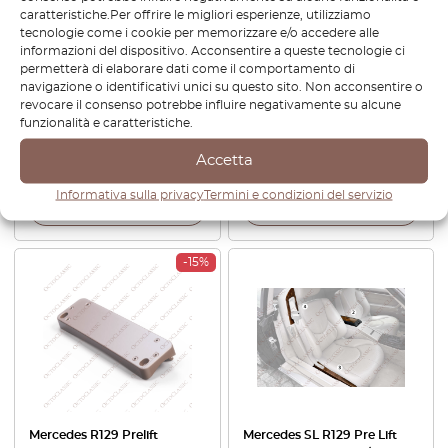
caratteristiche.Per offrire le migliori esperienze, utilizziamo
tecnologie come i cookie per memorizzare e/o accedere alle
Mercedes R129 Soft Top
Mercedes SL R107 / R129 /
informazioni del dispositivo. Acconsentire a queste tecnologie ci
Tetto morbido Cavo fune
W140 / C140 CL Accensione
permetterà di elaborare dati come il comportamento di
metallica staffa di montaggio
Barrel Lock Surround Trim
navigazione o identificativi unici su questo sito. Non acconsentire o
Guida
Nero A1296890080 /
revocare il consenso potrebbe influire negativamente su alcune
A1296891080 +
funzionalità e caratteristiche.
A1296890880
Accetta
€
34,80
€
24,36
€
48,00
€
33,60
Informativa sulla privacy
Termini e condizioni del servizio
Visualizza prodotto
Visualizza prodotto
-15%
Mercedes R129 Prelift
Mercedes SL R129 Pre Lift