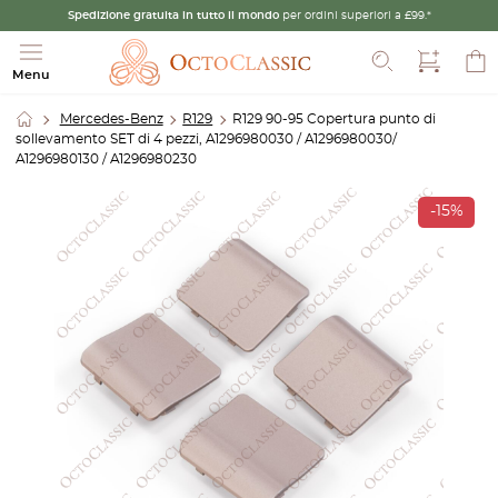
Spedizione gratuita in tutto il mondo
per ordini superiori a £99.*
Cerca
Menu
Mercedes-Benz
R129
R129 90-95 Copertura punto di
sollevamento SET di 4 pezzi, A1296980030 / A1296980030/
A1296980130 / A1296980230
-15%