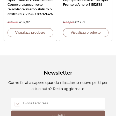
Copertura specchietto
Frontera A nero 91152581
retrovisore interno sinistro o
destro 897121325 / 897121324
€
75,60
€
52,92
€
33,60
€
23,52
Visualizza prodotto
Visualizza prodotto
Newsletter
Come farai a sapere quando rilasciamo nuove parti per
la tua auto? Resta aggiornato!