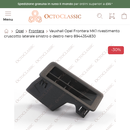
Spedizione gratuita in tutto il mondo
per ordini superiori a £99.*
Cerca
Menu
Opel
Frontera
Vauxhall Opel Frontera MK1 rivestimento
cruscotto laterale sinistro o destro nero 8944354830
-30%