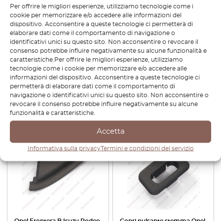
Per offrire le migliori esperienze, utilizziamo tecnologie come i
– Spedizione dall’UE
cookie per memorizzare e/o accedere alle informazioni del
dispositivo. Acconsentire a queste tecnologie ci permetterà di
elaborare dati come il comportamento di navigazione o
identificativi unici su questo sito. Non acconsentire o revocare il
Ingrosso
consenso potrebbe influire negativamente su alcune funzionalità e
caratteristiche.Per offrire le migliori esperienze, utilizziamo
tecnologie come i cookie per memorizzare e/o accedere alle
informazioni del dispositivo. Acconsentire a queste tecnologie ci
permetterà di elaborare dati come il comportamento di
navigazione o identificativi unici su questo sito. Non acconsentire o
revocare il consenso potrebbe influire negativamente su alcune
funzionalità e caratteristiche.
Prodotti Simili
Accetta
-30%
-30%
Informativa sulla privacy
Termini e condizioni del servizio
Opel Frontera B Isuzu Rodeo
Copri pulsante stemma Opel