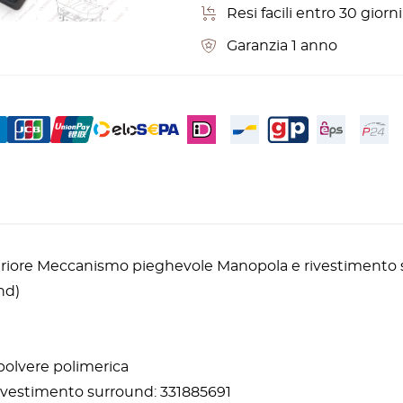
Resi facili entro 30 gior
Garanzia 1 anno
eriore Meccanismo pieghevole Manopola e rivestimento 
nd)
 polvere polimerica
ivestimento surround: 331885691