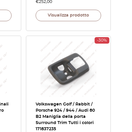
€
252,00
Visualizza prodotto
-30%
inali
Volkswagen Golf / Rabbit /
ro
Porsche 924 / 944 / Audi 80
B2 Maniglia della porta
Surround Trim Tutti i colori
171837235