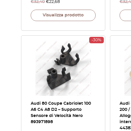
€
32,40
€
22,68
€
32,
Visualizza prodotto
-30%
Audi 80 Coupe Cabriolet 100
Audi 
A6 C4 A8 D2 – Supporto
200 /
Sensore di Velocità Nero
Allo
893971898
inter
4438