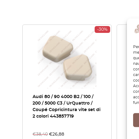
-30%
Per
mem
que
nav
con
car
coo
Acc
com
Audi 80 / 90 4000 B2 / 100 /
Audi
acc
fun
200 / 5000 C3 / UrQuattro /
Pane
Coupé Copricintura vite set di
2 colori 443857719
€
38,40
€
26,88
€
38,