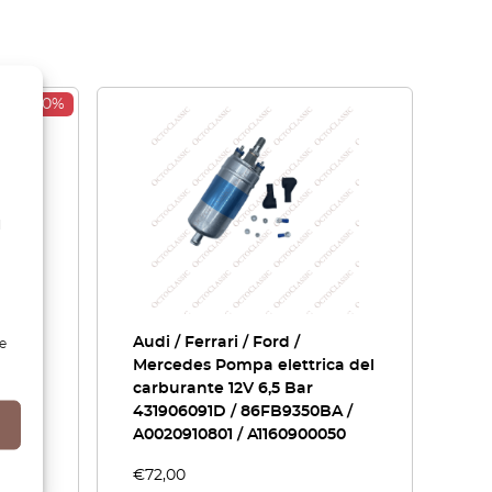
-30%
l
4 USA
Audi / Ferrari / Ford /
e
o
Mercedes Pompa elettrica del
carburante 12V 6,5 Bar
431906091D / 86FB9350BA /
A0020910801 / A1160900050
€
72,00