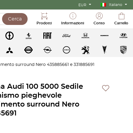
Italiano
EUR
Cerca
Prodotti
Informazioni
Conto
Carrello
timento surround Nero 435885661 e 331885691
a Audi 100 5000 Sedile
nismo pieghevole
timento surround Nero
85691