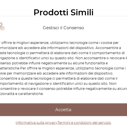
Prodotti Simili
-30%
Gestisci il Consenso
 offrire le migliori esperienze, utilizziamo tecnologie come i cookie per
orizzare e/o accedere alle informazioni del dispositivo. Acconsentire a
ste tecnologie ci permetterà di elaborare dati come il comportamento di
igazione o identificativi unici su questo sito. Non acconsentire o revocare i
senso potrebbe influire negativamente su alcune funzionalità e
atteristiche.Per offrire le migliori esperienze, utilizziamo tecnologie come i
kie per memorizzare e/o accedere alle informazioni del dispositivo.
onsentire a queste tecnologie ci permetterà di elaborare dati come il
portamento di navigazione o identificativi unici su questo sito. Non
 100 A6 Window Control
Audi 100 / A6 / S4 / S6 C
onsentire o revocare il consenso potrebbe influire negativamente su alcun
zionalità e caratteristiche.
l Cover Nero 4A0959521
portatarga Blende nero 
verniciato (2 versioni)
4A5853465E
Accetta
40
€
26,88
€
252,00
€
176,40
Informativa sulla privacy
Termini e condizioni del servizio