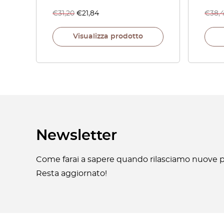
€
31,20
€
21,84
€
38,
Visualizza prodotto
Newsletter
Come farai a sapere quando rilasciamo nuove pa
Resta aggiornato!