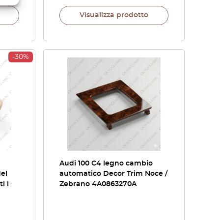
Visualizza prodotto
-30%
Audi 100 C4 legno cambio
del
automatico Decor Trim Noce /
i i
Zebrano 4A0863270A