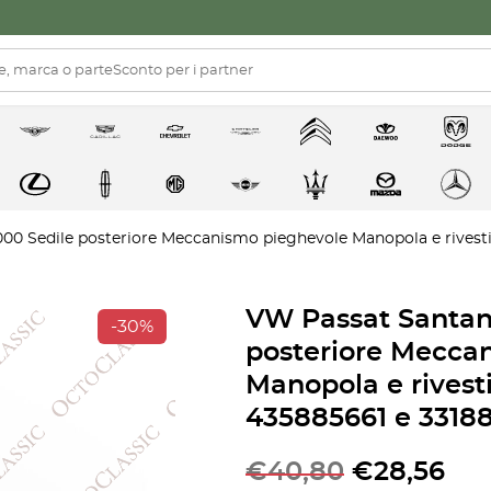
00 Sedile posteriore Meccanismo pieghevole Manopola e rives
VW Passat Santan
-30%
posteriore Mecca
Manopola e rives
435885661 e 3318
€
40,80
€
28,56