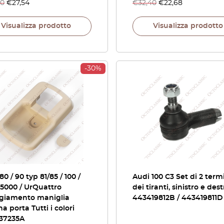
40
€
27,54
€
32,40
€
22,68
Visualizza prodotto
Visualizza prodotto
-30%
80 / 90 typ 81/85 / 100 /
Audi 100 C3 Set di 2 term
 5000 / UrQuattro
dei tiranti, sinistro e dest
ggiamento maniglia
443419812B / 443419811D
na porta Tutti i colori
37235A