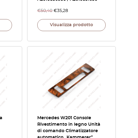
€
50,40
€
35,28
Visualizza prodotto
 a
Mercedes W201 Console
Rivestimento in legno Unità
di comando Climatizzatore
automatico „Kammerer”