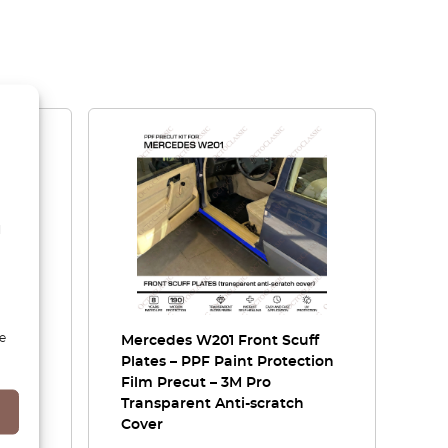
l
e
124 /
Mercedes W201 Front Scuff
 /
Plates – PPF Paint Protection
Film Precut – 3M Pro
Transparent Anti-scratch
Cover