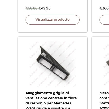
€
58,80
€
49,98
€
360
Visualizza prodotto
Alloggiamento griglia di
Merc
ventilazione centrale in fibra
cont
di carbonio per Mercedes
Staff
W201, guida a sinistra o a
A201