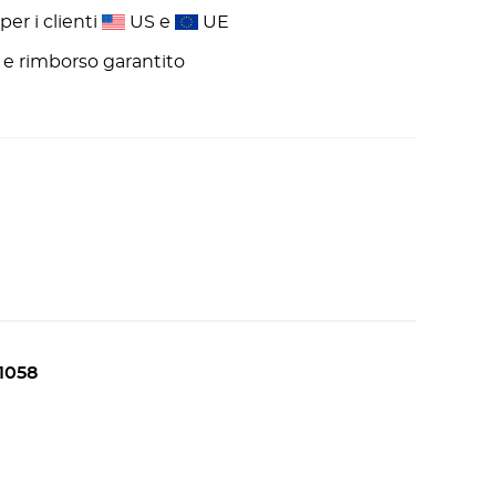
er i clienti
US e
UE
ni e rimborso garantito
1058