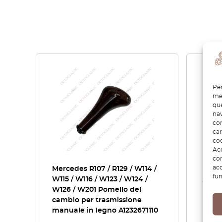
Per
mem
que
nav
con
car
coo
Acc
com
acc
Mercedes R107 / R129 / W114 /
Merc
fun
W115 / W116 / W123 / W124 /
/ W20
W126 / W201 Pomello del
di gu
cambio per trasmissione
dell’
manuale in legno A1232671110