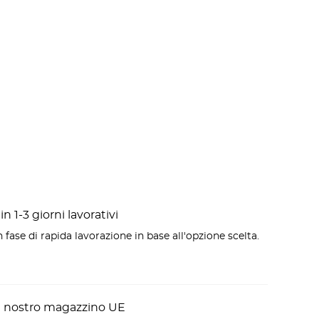
uale
,80.
n 1-3 giorni lavorativi
 fase di rapida lavorazione in base all'opzione scelta.
l nostro magazzino UE