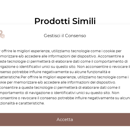
Prodotti Simili
Gestisci il Consenso
 offrire le migliori esperienze, utilizziamo tecnologie come i cookie per
orizzare e/o accedere alle informazioni del dispositivo. Acconsentire a
ste tecnologie ci permetterà di elaborare dati come il comportamento di
igazione o identificativi unici su questo sito. Non acconsentire o revocare i
senso potrebbe influire negativamente su alcune funzionalità e
atteristiche.Per offrire le migliori esperienze, utilizziamo tecnologie come i
kie per memorizzare e/o accedere alle informazioni del dispositivo.
onsentire a queste tecnologie ci permetterà di elaborare dati come il
portamento di navigazione o identificativi unici su questo sito. Non
onsentire o revocare il consenso potrebbe influire negativamente su alcun
edes W124 / W129 / W140
Mercedes W124 / A124 / C
zionalità e caratteristiche.
1 / W202 / Sprinter – Clip
S124 / W201 / W210 / W140
ida del cavo
W463 / W126 / C126 / R129
acceleratore A2023010093
Blocco di sicurezza per
Accetta
bambini A1248204910