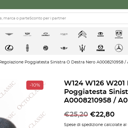
golazione Poggiatesta Sinistra O Destra Nero A0008210958 /
W124 W126 W201 
-10%
Poggiatesta Sinis
A0008210958 / A0
Il
Il
€
25,20
€
22,80
prezzo
pre
Spese di spedizione calcolate al