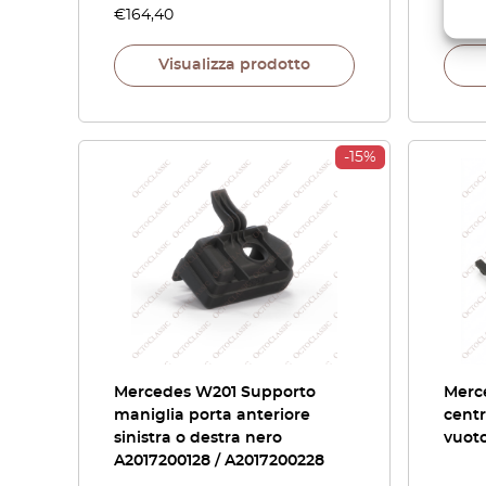
€
164,40
€
36,
Visualizza prodotto
-15%
Mercedes W201 Supporto
Merc
maniglia porta anteriore
centr
sinistra o destra nero
vuot
A2017200128 / A2017200228