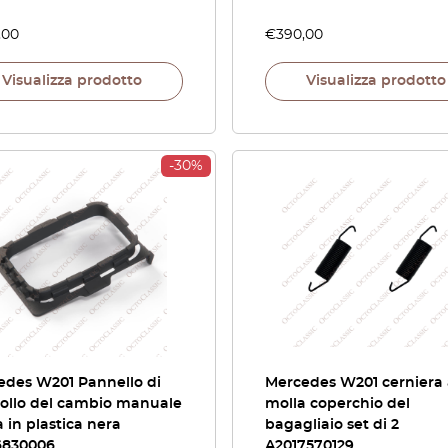
,00
€
390,00
Visualizza prodotto
Visualizza prodotto
-30%
edes W201 Pannello di
Mercedes W201 cerniera
rollo del cambio manuale
molla coperchio del
a in plastica nera
bagagliaio set di 2
6830006
A2017570129