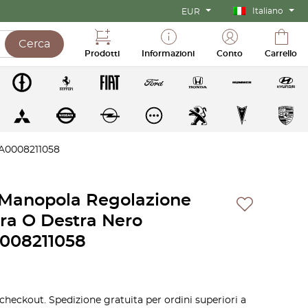
Italiano
EUR
Cerca
Prodotti
Informazioni
Conto
Carrello
 A0008211058
Manopola Regolazione
tra O Destra Nero
008211058
zzo
 checkout. Spedizione gratuita per ordini superiori a