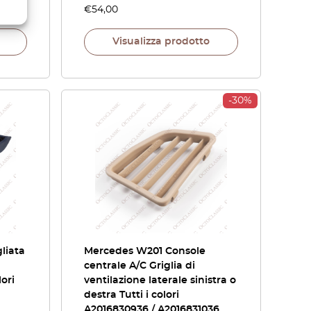
€
54,00
Visualizza prodotto
-30%
liata
Mercedes W201 Console
centrale A/C Griglia di
ori
ventilazione laterale sinistra o
destra Tutti i colori
A2016830936 / A2016831036