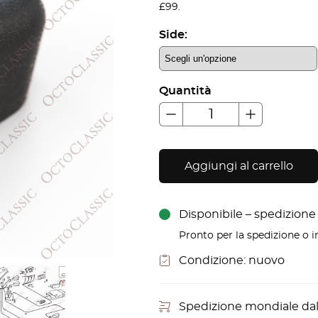
£99.
originale
att
Side:
era:
è:
€25,20.
€22
Quantità
Aggiungi al carrello
Disponibile – spedizione i
Pronto per la spedizione o in
Condizione:
nuovo
Spedizione mondiale da