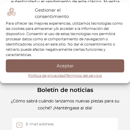
autenticidad y el rendimiento de este clásico. Nuestra
selección de piezas de repuesto de alta calidad garantiza
Gestionar el
que tu Fiat 850 Spider se mantenga en perfectas
consentimiento
condiciones, ya sea para restauración, reparación o mejora.
Para ofrecer las mejores experiencias, utilizamos tecnologías como
las cookies para almacenar y/o acceder a la información del
Conserva su legado con componentes de precisión que
dispositivo. Consentir el uso de estas tecnologías nos permitirá
mantienen su belleza y funcionalidad. Confía en OctoClassic
procesar datos como el comportamiento de navegación o
para las mejores piezas y asegúrate de que tu Fiat 850
identificadores únicos en este sitio. No dar el consentimiento o
retirarlo puede afectar negativamente ciertas funciones y
Spider siga en la carretera durante muchos años más.
características.
Aceptar
Política de privacidad
Términos del servicio
Boletín de noticias
¿Cómo sabrá cuándo lanzamos nuevas piezas para su
coche? ¡Manténgase al día!