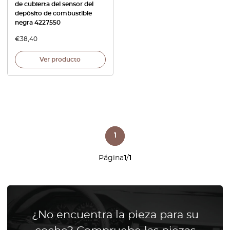
de cubierta del sensor del
depósito de combustible
negra 4227550
€
38,40
Ver producto
1
Página
1
/
1
¿No encuentra la pieza para su