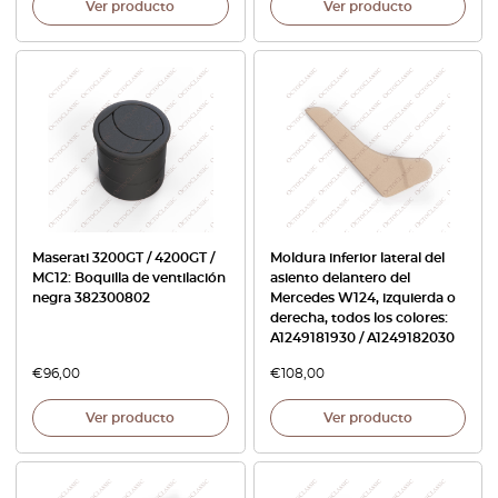
Ver producto
Ver producto
Maserati 3200GT / 4200GT /
Moldura inferior lateral del
MC12: Boquilla de ventilación
asiento delantero del
negra 382300802
Mercedes W124, izquierda o
derecha, todos los colores:
A1249181930 / A1249182030
€
96,00
€
108,00
Ver producto
Ver producto