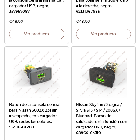
la consola central sin marcar,
para volante a la izquierda o
cargador USB, negro,
a la derecha, negro,
357957087
62131367685
€
48,00
€
48,00
Ver producto
Ver producto
Botón de la consola central
Nissan Skyline / Stagea /
para Nissan 300ZX Z31 sin
Silvia S13 / S14 / 200SX /
inscripción, con cargador
Bluebird: Botón de
USB, todos los colores,
salpicadero sin función con
96916-01P00
cargador USB, negro,
68960-64J10