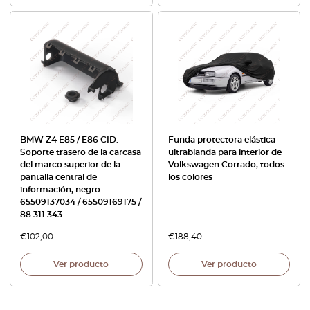
BMW Z4 E85 / E86 CID:
Funda protectora elástica
Soporte trasero de la carcasa
ultrablanda para interior de
del marco superior de la
Volkswagen Corrado, todos
pantalla central de
los colores
información, negro
65509137034 / 65509169175 /
88 311 343
€
102,00
€
188,40
Ver producto
Ver producto