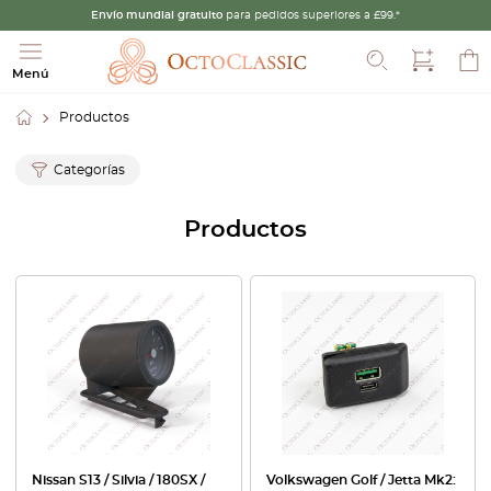
Envío mundial gratuito
para pedidos superiores a £99.*
Buscar
Menú
Productos
Categorías
Productos
Nissan S13 / Silvia / 180SX /
Volkswagen Golf / Jetta Mk2: