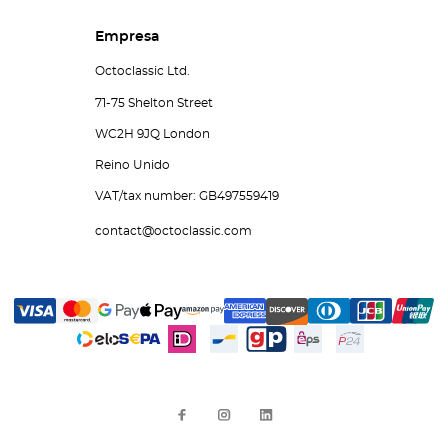
Empresa
Octoclassic Ltd.
71-75 Shelton Street
WC2H 9JQ London
Reino Unido
VAT/tax number: GB497559419
contact@octoclassic.com