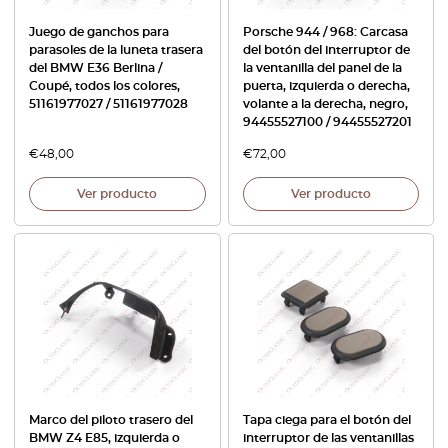
Juego de ganchos para
Porsche 944 / 968: Carcasa
parasoles de la luneta trasera
del botón del interruptor de
del BMW E36 Berlina /
la ventanilla del panel de la
Coupé, todos los colores,
puerta, izquierda o derecha,
51161977027 / 51161977028
volante a la derecha, negro,
94455527100 / 94455527201
€
48,00
€
72,00
Ver producto
Ver producto
Marco del piloto trasero del
Tapa ciega para el botón del
BMW Z4 E85, izquierda o
interruptor de las ventanillas