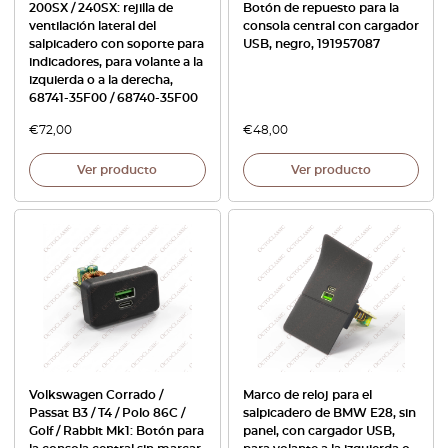
200SX / 240SX: rejilla de
Botón de repuesto para la
ventilación lateral del
consola central con cargador
salpicadero con soporte para
USB, negro, 191957087
indicadores, para volante a la
izquierda o a la derecha,
68741-35F00 / 68740-35F00
€
72,00
€
48,00
Ver producto
Ver producto
Volkswagen Corrado /
Marco de reloj para el
Passat B3 / T4 / Polo 86C /
salpicadero de BMW E28, sin
Golf / Rabbit Mk1: Botón para
panel, con cargador USB,