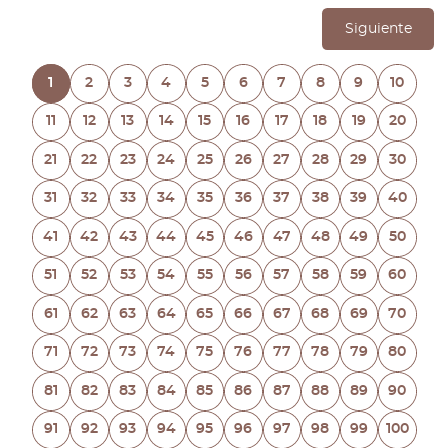
Siguiente
1
2
3
4
5
6
7
8
9
10
11
12
13
14
15
16
17
18
19
20
21
22
23
24
25
26
27
28
29
30
31
32
33
34
35
36
37
38
39
40
41
42
43
44
45
46
47
48
49
50
51
52
53
54
55
56
57
58
59
60
61
62
63
64
65
66
67
68
69
70
71
72
73
74
75
76
77
78
79
80
81
82
83
84
85
86
87
88
89
90
91
92
93
94
95
96
97
98
99
100