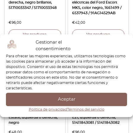
derecha, negro brillante,
eléctricas del Ford Escort
51710033347 / 51710033348
MK5, color negro, 1661499 /
6537943 / 91AG14529AB
€
96,00
€
42,00
Ver producto
Ver producto
Gestionar el
consentimiento
Para ofrecer las mejores experiencias, utilizamos tecnologías como
las cookies para almacenar y/o acceder a la información del
dispositivo. Consentir el uso de estas tecnologías nos permitirá
procesar datos como el comportamiento de navegación o
identificadores únicos en este sitio. No dar el consentimiento o
retirarlo puede afectar negativamente ciertas funciones y
características.
Aceptar
Kit de reparación de clips
Moldura cromada para el
para el panel de la puerta
reposabrazos del panel de la
Política de privacidad
Términos del servicio
trasera del Mercedes S210
puerta delantera del BMW
Estate, izquierda o derecha,
E21, izquierda o derecha,
negro
51411843081 / 51411843082
€
48,00
€
96,00