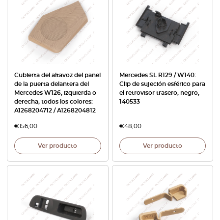
Cubierta del altavoz del panel
Mercedes SL R129 / W140:
de la puerta delantera del
Clip de sujeción esférico para
Mercedes W126, izquierda o
el retrovisor trasero, negro,
derecha, todos los colores:
140533
A1268204712 / A1268204812
€
156,00
€
48,00
Ver producto
Ver producto