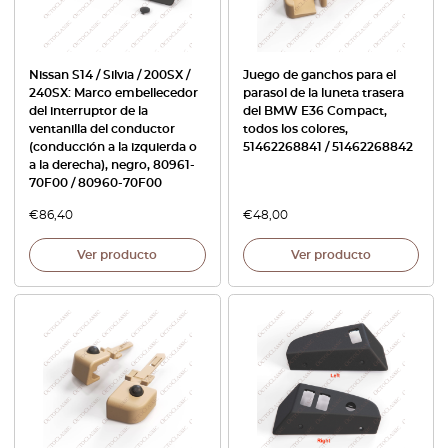
Nissan S14 / Silvia / 200SX /
Juego de ganchos para el
240SX: Marco embellecedor
parasol de la luneta trasera
del interruptor de la
del BMW E36 Compact,
ventanilla del conductor
todos los colores,
(conducción a la izquierda o
51462268841 / 51462268842
a la derecha), negro, 80961-
70F00 / 80960-70F00
€
86,40
€
48,00
Ver producto
Ver producto