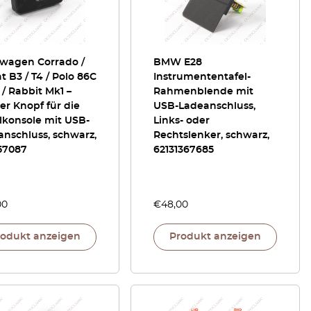
swagen Corrado /
BMW E28
t B3 / T4 / Polo 86C
Instrumententafel-
f / Rabbit Mk1 –
Rahmenblende mit
er Knopf für die
USB-Ladeanschluss,
lkonsole mit USB-
Links- oder
nschluss, schwarz,
Rechtslenker, schwarz,
57087
62131367685
00
€
48,00
rodukt anzeigen
Produkt anzeigen