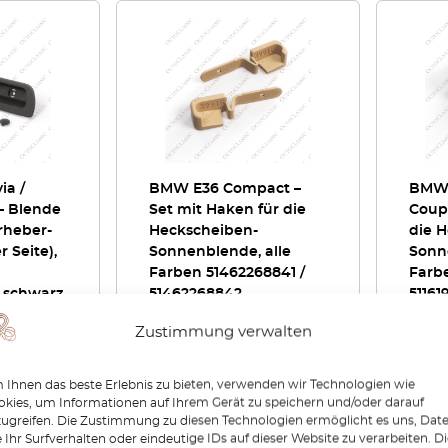
ia /
BMW E36 Compact –
BMW 
– Blende
Set mit Haken für die
Coup
rheber-
Heckscheiben-
die 
r Seite),
Sonnenblende, alle
Sonn
Farben 51462268841 /
Farbe
 schwarz,
51462268842
51161
80960-
Zustimmung verwalten
€
48,00
€
48,
Ihnen das beste Erlebnis zu bieten, verwenden wir Technologien wie
kies, um Informationen auf Ihrem Gerät zu speichern und/oder darauf
zeigen
Produkt anzeigen
P
zugreifen. Die Zustimmung zu diesen Technologien ermöglicht es uns, Dat
 Ihr Surfverhalten oder eindeutige IDs auf dieser Website zu verarbeiten. D