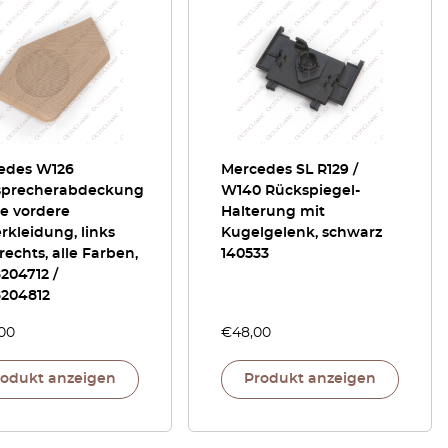
edes W126
Mercedes SL R129 /
sprecherabdeckung
W140 Rückspiegel-
ie vordere
Halterung mit
rkleidung, links
Kugelgelenk, schwarz
rechts, alle Farben,
140533
204712 /
8204812
,00
€
48,00
rodukt anzeigen
Produkt anzeigen