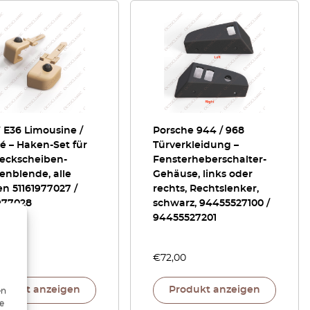
E36 Limousine /
Porsche 944 / 968
é – Haken-Set für
Türverkleidung –
Heckscheiben-
Fensterheberschalter-
enblende, alle
Gehäuse, links oder
n 51161977027 /
rechts, Rechtslenker,
977028
schwarz, 94455527100 /
94455527201
00
€
72,00
rodukt anzeigen
Produkt anzeigen
en
ie