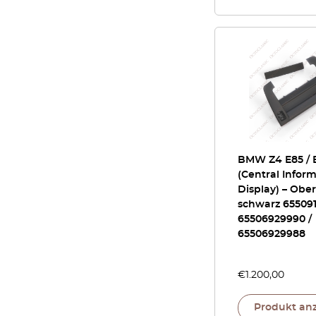
BMW Z4 E85 / 
(Central Infor
Display) – Obe
schwarz 65509
65506929990 /
65506929988
€
1.200,00
Produkt an