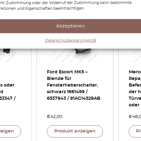
cht-Zustimmung oder der Widerruf der Zustimmung kann bestimmte
nktionen und Eigenschaften beeinträchtigen.
Akzeptieren
Datenschutzerklärung
AGB
Ford Escort MK5 –
Merc
Blende für
Repar
ks oder
Fensterheberschalter,
Befe
nd
schwarz 1661499 /
der h
33347 /
6537943 / 91AG14529AB
Türve
oder 
€
42,00
€
48,
zeigen
Produkt anzeigen
P