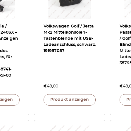
ia /
Volkswagen Golf / Jetta
Volk
 240SX –
Mk2 Mittelkonsolen-
Passa
Anzeigen
Tastenblende mit USB-
/ Gol
Ladeanschluss, schwarz,
Blind
 des
191957087
Mitte
s, für
Ladea
3579
68741-
35F00
€
48,00
€
48,
zeigen
Produkt anzeigen
P