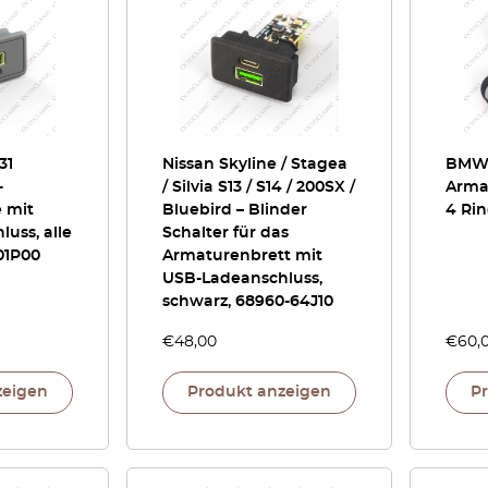
31
Nissan Skyline / Stagea
BMW
-
/ Silvia S13 / S14 / 200SX /
Arma
 mit
Bluebird – Blinder
4 Ri
uss, alle
Schalter für das
01P00
Armaturenbrett mit
USB-Ladeanschluss,
schwarz, 68960-64J10
€
48,00
€
60,
zeigen
Produkt anzeigen
P