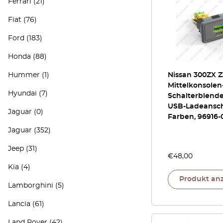
Ferrari
(21)
Fiat
(76)
Ford
(183)
Honda
(88)
Hummer
(1)
Nissan 300ZX Z
Mittelkonsolen
Hyundai
(7)
Schalterblende
USB-Ladeanschl
Jaguar
(0)
Farben, 96916-
Jaguar
(352)
Jeep
(31)
€
48,00
Kia
(4)
Produkt an
Lamborghini
(5)
Lancia
(61)
Land Rover
(42)