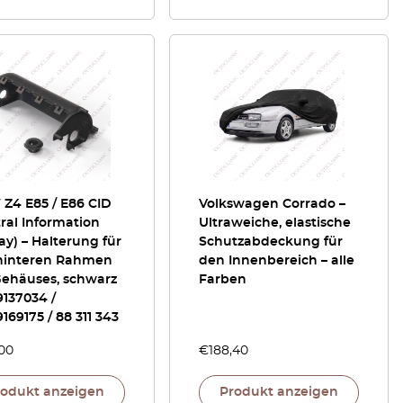
Z4 E85 / E86 CID
Volkswagen Corrado –
ral Information
Ultraweiche, elastische
ay) – Halterung für
Schutzabdeckung für
hinteren Rahmen
den Innenbereich – alle
Gehäuses, schwarz
Farben
137034 /
169175 / 88 311 343
,00
€
188,40
rodukt anzeigen
Produkt anzeigen