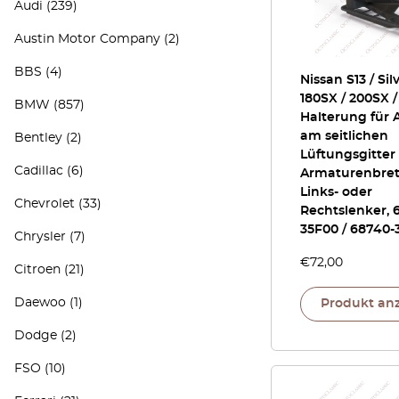
Audi
(239)
Austin Motor Company
(2)
BBS
(4)
Nissan S13 / Silv
180SX / 200SX /
BMW
(857)
Halterung für 
am seitlichen
Bentley
(2)
Lüftungsgitter
Cadillac
(6)
Armaturenbrett
Links- oder
Chevrolet
(33)
Rechtslenker, 
35F00 / 68740-
Chrysler
(7)
€
72,00
Citroen
(21)
Daewoo
(1)
Produkt an
Dodge
(2)
FSO
(10)