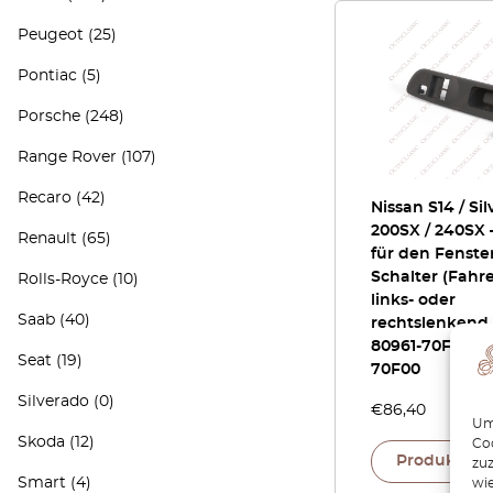
Peugeot
(25)
Pontiac
(5)
Porsche
(248)
Range Rover
(107)
Recaro
(42)
Nissan S14 / Silv
200SX / 240SX 
Renault
(65)
für den Fenste
Schalter (Fahre
Rolls-Royce
(10)
links- oder
Saab
(40)
rechtslenkend,
80961-70F00 / 
Seat
(19)
70F00
Silverado
(0)
€
86,40
Um 
Skoda
(12)
Coo
Produkt an
zu
Smart
(4)
wie