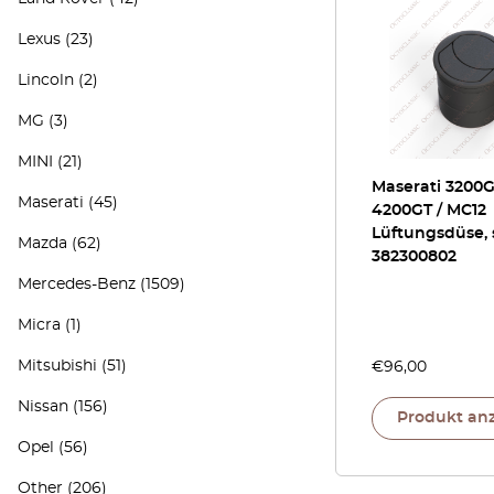
Lexus
(23)
Lincoln
(2)
MG
(3)
MINI
(21)
Maserati 3200G
Maserati
(45)
4200GT / MC12
Lüftungsdüse,
Mazda
(62)
382300802
Mercedes-Benz
(1509)
Micra
(1)
Mitsubishi
(51)
€
96,00
Nissan
(156)
Produkt an
Opel
(56)
Other
(206)