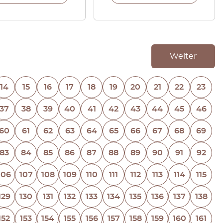
Weiter
14
15
16
17
18
19
20
21
22
23
37
38
39
40
41
42
43
44
45
46
60
61
62
63
64
65
66
67
68
69
83
84
85
86
87
88
89
90
91
92
106
107
108
109
110
111
112
113
114
115
129
130
131
132
133
134
135
136
137
138
152
153
154
155
156
157
158
159
160
161