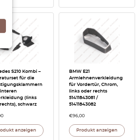
edes S210 Kombi –
BMW E21
aturset für die
Armlehnenverkleidung
stigungsklammern
für Vordertür, Chrom,
interen
links oder rechts
rkleidung (links
51411843081 /
rechts), schwarz
51411843082
00
€
96,00
rodukt anzeigen
Produkt anzeigen