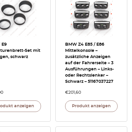
 E9
BMW Z4 E85 / E86
turenbrett-Set mit
Mittelkonsole –
ngen, schwarz
zusätzliche Anzeigen
auf der Fahrerseite – 3
Ausführungen – Links-
oder Rechtslenker –
Schwarz – 51167037227
00
€
201,60
rodukt anzeigen
Produkt anzeigen