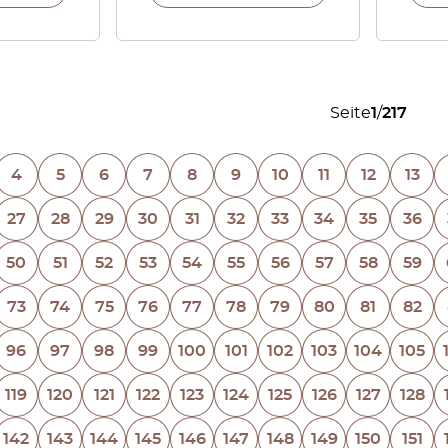
Seite
1
/
217
4
5
6
7
8
9
10
11
12
13
27
28
29
30
31
32
33
34
35
36
50
51
52
53
54
55
56
57
58
59
73
74
75
76
77
78
79
80
81
82
96
97
98
99
100
101
102
103
104
105
119
120
121
122
123
124
125
126
127
128
142
143
144
145
146
147
148
149
150
151