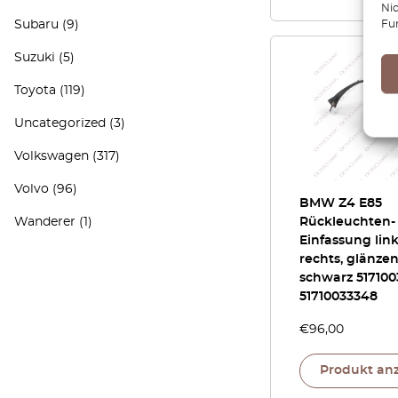
Ni
Fu
Subaru
(9)
Suzuki
(5)
Toyota
(119)
Uncategorized
(3)
Volkswagen
(317)
Volvo
(96)
BMW Z4 E85
Wanderer
(1)
Rückleuchten-
Einfassung lin
rechts, glänze
schwarz 517100
51710033348
€
96,00
Produkt an