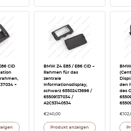
E86 CID
BMW Z4 E85 / E86 CID –
BMW 
mation
Rahmen für das
(Cent
rrahmen,
zentrale
Displ
137034 +
Informationsdisplay,
den 
schwarz 65502413696 /
des 
65509137034 /
65509
A2C53140534
65509
€
240,00
€
102
zeigen
Produkt anzeigen
P