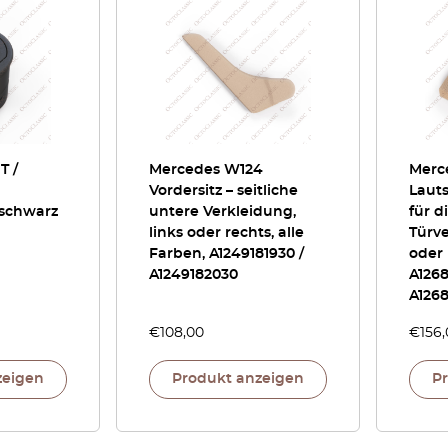
T /
Mercedes W124
Merc
Vordersitz – seitliche
Laut
 schwarz
untere Verkleidung,
für d
links oder rechts, alle
Türve
Farben, A1249181930 /
oder 
A1249182030
A1268
A126
€
108,00
€
156
zeigen
Produkt anzeigen
P