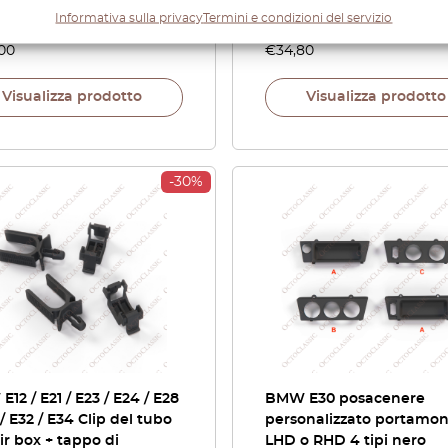
Informativa sulla privacy
Termini e condizioni del servizio
,00
€
34,80
Visualizza prodotto
Visualizza prodotto
-30%
12 / E21 / E23 / E24 / E28
BMW E30 posacenere
 / E32 / E34 Clip del tubo
personalizzato portamo
air box + tappo di
LHD o RHD 4 tipi nero