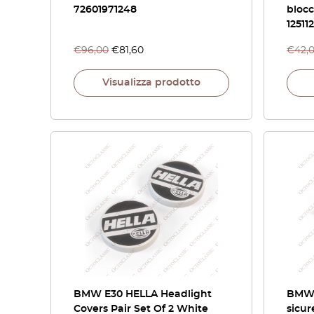
72601971248
blocc
12511
€
96,00
€
81,60
€
42,
Visualizza prodotto
BMW E30 HELLA Headlight
BMW E
Covers Pair Set Of 2 White
sicur