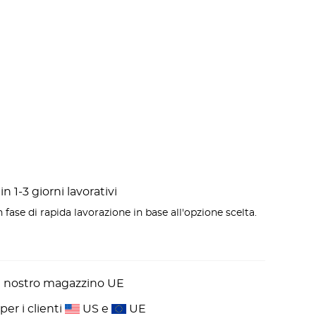
n 1-3 giorni lavorativi
 fase di rapida lavorazione in base all'opzione scelta.
l nostro magazzino UE
er i clienti
US e
UE