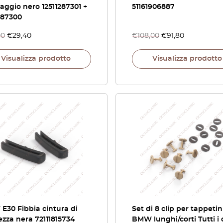
aggio nero 12511287301 +
51161906887
287300
00
€
29,40
€
108,00
€
91,80
Visualizza prodotto
Visualizza prodotto
30 Fibbia cintura di
Set di 8 clip per tappetin
ezza nera 72111815734
BMW lunghi/corti Tutti i 