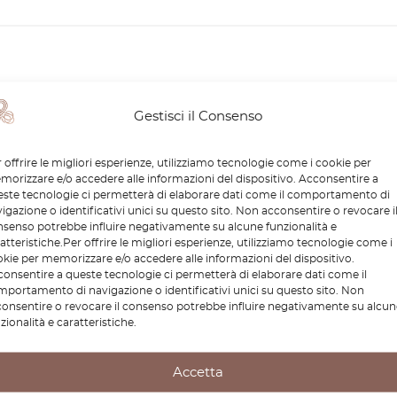
Prodotti Simili
Gestisci il Consenso
 offrire le migliori esperienze, utilizziamo tecnologie come i cookie per
orizzare e/o accedere alle informazioni del dispositivo. Acconsentire a
ste tecnologie ci permetterà di elaborare dati come il comportamento di
igazione o identificativi unici su questo sito. Non acconsentire o revocare i
senso potrebbe influire negativamente su alcune funzionalità e
atteristiche.Per offrire le migliori esperienze, utilizziamo tecnologie come i
kie per memorizzare e/o accedere alle informazioni del dispositivo.
onsentire a queste tecnologie ci permetterà di elaborare dati come il
portamento di navigazione o identificativi unici su questo sito. Non
onsentire o revocare il consenso potrebbe influire negativamente su alcun
zionalità e caratteristiche.
rto universale per
BMW E30 Ellipsoid Headl
op – Stabile e mobile
Adjuster Screw Repair Ki
Accetta
Black 63121385397