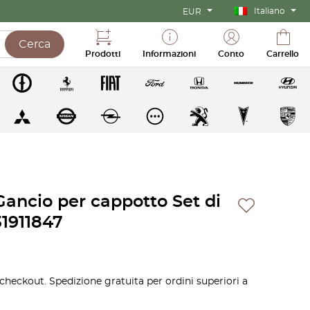
Italiano
EUR
Cerca
Prodotti
Informazioni
Conto
Carrello
ncio per cappotto Set di
431911847
 checkout. Spedizione gratuita per ordini superiori a