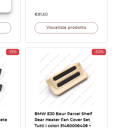
€
81,60
Visualizza prodotto
-15%
-30%
BMW E30 Baur Parcel Shelf
nete
Rear Heater Fan Cover Set
Tutti i colori 51460006408 +