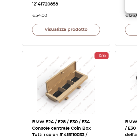
12141720858
€
54,00
€
126
Visualizza prodotto
-15%
BMW E24 / E28 / E30 / E34
BMW E
Console centrale Coin Box
/ E30
Tutti i colori 51418110033 /
dell’