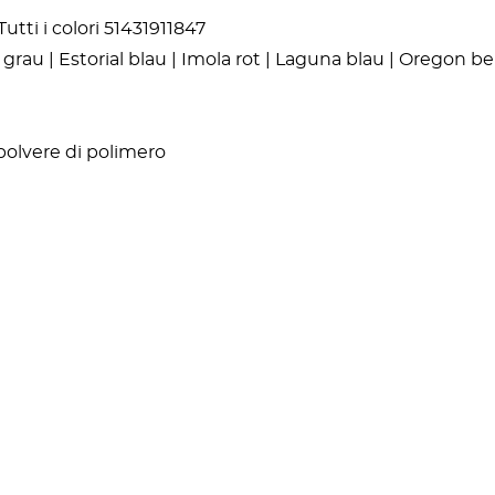
ti i colori 51431911847
rau | Estorial blau | Imola rot | Laguna blau | Oregon be
 polvere di polimero