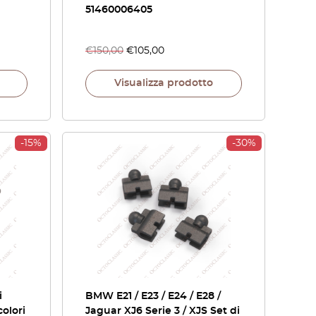
51460006405
€
150,00
€
105,00
Visualizza prodotto
-15%
-30%
i
BMW E21 / E23 / E24 / E28 /
colori
Jaguar XJ6 Serie 3 / XJS Set di