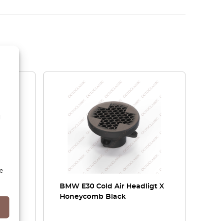
l
e
ight
BMW E30 Cold Air Headligt X
t Set
Honeycomb Black