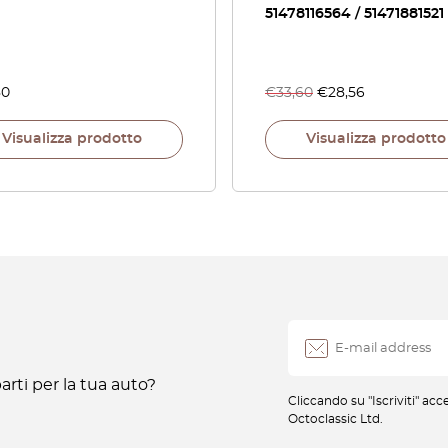
51478116564 / 51471881521
80
€
33,60
€
28,56
Visualizza prodotto
Visualizza prodotto
rti per la tua auto?
Cliccando su "Iscriviti" ac
Octoclassic Ltd.