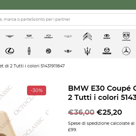
i 2 Tutti i colori 51431911847
BMW E30 Coupé Ga
-30%
2 Tutti i colori 51
€
36,00
€
25,20
Spese di spedizione calcolate al
£99.