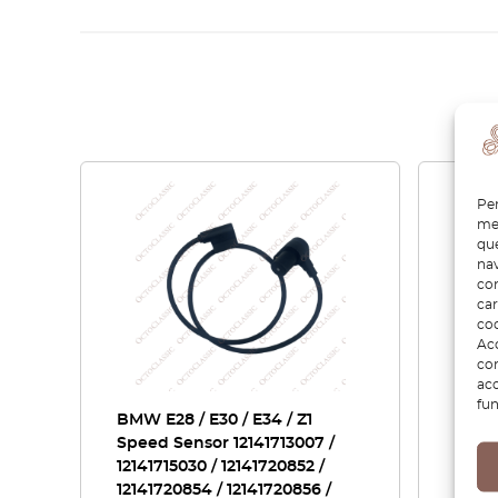
Per
mem
que
nav
con
car
coo
Acc
com
acc
fun
BMW E28 / E30 / E34 / Z1
Suppo
Speed Sensor 12141713007 /
hardt
12141715030 / 12141720852 /
12141720854 / 12141720856 /