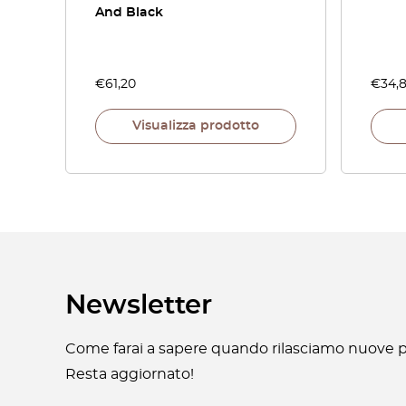
And Black
€
61,20
€
34,
Visualizza prodotto
Newsletter
Come farai a sapere quando rilasciamo nuove pa
Resta aggiornato!