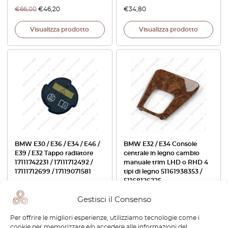
€
66,00
€
46,20
€
34,80
Visualizza prodotto
Visualizza prodotto
BMW E30 / E36 / E34 / E46 /
BMW E32 / E34 Console
E39 / E32 Tappo radiatore
centrale in legno cambio
17111742231 / 17111712492 /
manuale trim LHD o RHD 4
17111712699 / 17119071581
tipi di legno 51161938353 /
51168126225
€
25,20
€
504,00
Gestisci il Consenso
Per offrire le migliori esperienze, utilizziamo tecnologie come i
Visualizza prodotto
Visualizza prodotto
cookie per memorizzare e/o accedere alle informazioni del