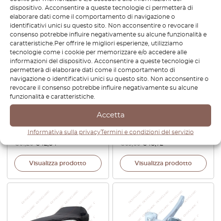
dispositivo. Acconsentire a queste tecnologie ci permetterà di
-30%
-30%
elaborare dati come il comportamento di navigazione o
identificativi unici su questo sito. Non acconsentire o revocare il
consenso potrebbe influire negativamente su alcune funzionalità e
caratteristiche.Per offrire le migliori esperienze, utilizziamo
tecnologie come i cookie per memorizzare e/o accedere alle
informazioni del dispositivo. Acconsentire a queste tecnologie ci
permetterà di elaborare dati come il comportamento di
navigazione o identificativi unici su questo sito. Non acconsentire o
revocare il consenso potrebbe influire negativamente su alcune
funzionalità e caratteristiche.
BMW E32 E34 Parte
BMW E32 Paraurti posteriore
Posteriore Cruscotto
Copertura barra di traino
Accetta
Orologio Analogico Nero
Flap 51121938421
62131374282
Informativa sulla privacy
Termini e condizioni del servizio
€
61,20
€
42,84
€
69,60
€
48,72
Visualizza prodotto
Visualizza prodotto