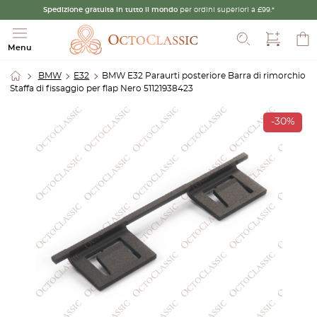
Spedizione gratuita in tutto il mondo
per ordini superiori a £99.*
Cerca
Menu
BMW
E32
BMW E32 Paraurti posteriore Barra di rimorchio
Staffa di fissaggio per flap Nero 51121938423
-30%