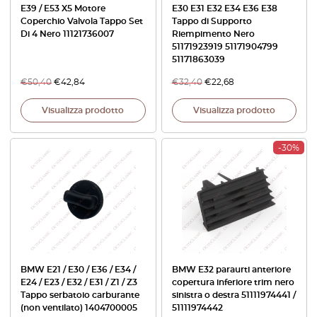
E39 / E53 X5 Motore
E30 E31 E32 E34 E36 E38
Coperchio Valvola Tappo Set
Tappo di Supporto
Di 4 Nero 11121736007
Riempimento Nero
51171923919 51171904799
51171863039
€
50,40
€
42,84
€
32,40
€
22,68
Visualizza prodotto
Visualizza prodotto
-30%
BMW E21 / E30 / E36 / E34 /
BMW E32 paraurti anteriore
E24 / E23 / E32 / E31 / Z1 / Z3
copertura inferiore trim nero
Tappo serbatoio carburante
sinistra o destra 51111974441 /
(non ventilato) 1404700005
51111974442