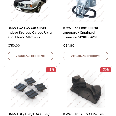
BMW E32-E34 Car Cover
BMW E32 Fermaporta
Indoor Storage Garage Ultra
anteriore / Cinghia di
Soft Elastic All Colors
controllo 51218155698
€
150,00
€
34,80
Visualizza prodotto
Visualizza prodotto
-15%
-30%
BMW E31 / E32 / E34 / E38 /
BMW E12 E21 E23 E24 E28