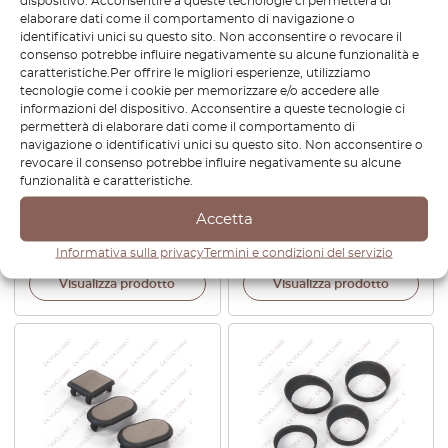
dispositivo. Acconsentire a queste tecnologie ci permetterà di
elaborare dati come il comportamento di navigazione o
identificativi unici su questo sito. Non acconsentire o revocare il
consenso potrebbe influire negativamente su alcune funzionalità e
caratteristiche.Per offrire le migliori esperienze, utilizziamo
tecnologie come i cookie per memorizzare e/o accedere alle
informazioni del dispositivo. Acconsentire a queste tecnologie ci
permetterà di elaborare dati come il comportamento di
Copertura altoparlante
Mercedes W124:
navigazione o identificativi unici su questo sito. Non acconsentire o
pannello porta anteriore
rivestimento laterale
revocare il consenso potrebbe influire negativamente su alcune
Mercedes W126, sinistra o
inferiore del sedile anteriore,
funzionalità e caratteristiche.
destra, tutti i colori
sinistro o destro, tutti i colori
A1268204712 / A1268204812
A1249181930 / A1249182030
Accetta
€
156,00
€
108,00
Informativa sulla privacy
Termini e condizioni del servizio
Visualizza prodotto
Visualizza prodotto