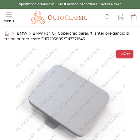
Spedizione gratuita in tutto il mondo
per ordini superiori a £99.*
Cerca
Menu
BMW
BMW F34 GT Coperchio paraurti anteriore gancio di
traino primerizzato 51117293805 51117371845
-30%