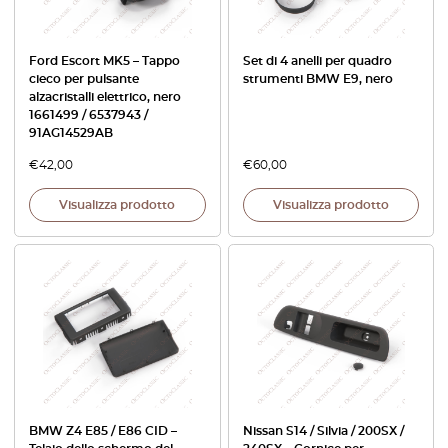
Ford Escort MK5 – Tappo
Set di 4 anelli per quadro
cieco per pulsante
strumenti BMW E9, nero
alzacristalli elettrico, nero
1661499 / 6537943 /
91AG14529AB
€
42,00
€
60,00
Visualizza prodotto
Visualizza prodotto
BMW Z4 E85 / E86 CID –
Nissan S14 / Silvia / 200SX /