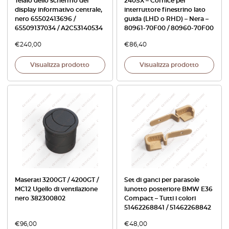
Telaio dello schermo del
240SX – Cornice per
display informativo centrale,
interruttore finestrino lato
nero 65502413696 /
guida (LHD o RHD) – Nera –
65509137034 / A2C53140534
80961-70F00 / 80960-70F00
€
240,00
€
86,40
Visualizza prodotto
Visualizza prodotto
Maserati 3200GT / 4200GT /
Set di ganci per parasole
MC12 Ugello di ventilazione
lunotto posteriore BMW E36
nero 382300802
Compact – Tutti i colori
51462268841 / 51462268842
€
96,00
€
48,00