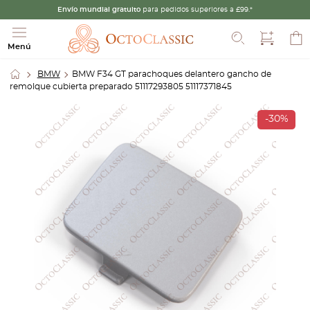
Envío mundial gratuito
para pedidos superiores a £99.*
Buscar
Menú
BMW
BMW F34 GT parachoques delantero gancho de
remolque cubierta preparado 51117293805 51117371845
-30%