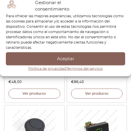
Gestionar el
consentimiento
Para ofrecer las mejores experiencias, utilizamos tecnologías como
las cookies para almacenar y/o acceder a la información del
dispositivo. Consentir el uso de estas tecnologías nos permitirá
procesar datos como el comportamiento de navegación o
identificadores únicos en este sitio. No dar el consentimiento o
Marco de reloj para el
Nissan S14 / Silvia / 200SX /
retirarlo puede afectar negativamente ciertas funciones y
salpicadero de BMW E28, sin
240SX: Marco embellecedor
características.
panel, con cargador USB,
del interruptor de la
para volante a la izquierda o
ventanilla del conductor
Aceptar
a la derecha, negro,
(conducción a la izquierda o
62131367685
a la derecha), negro, 80961-
Política de privacidad
Términos del servicio
70F00 / 80960-70F00
€
48,00
€
86,40
Ver producto
Ver producto