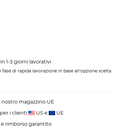
n 1-3 giorni lavorativi
 fase di rapida lavorazione in base all'opzione scelta.
l nostro magazzino UE
er i clienti
US e
UE
ni e rimborso garantito