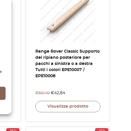
l
Range Rover Classic Supporto
del ripiano posteriore per
ianti
pacchi a sinistra o a destra
Tutti i colori EPE10007 /
e
EPE10006
€
50,40
€
42,84
Visualizza prodotto