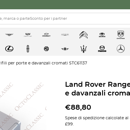
fili per porte e davanzali cromati STC61137
Land Rover Range R
e davanzali croma
€
88,80
Spese di spedizione calcolate al
£99.