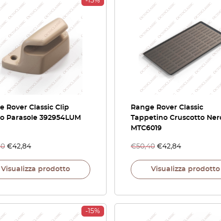
-15%
 Rover Classic Clip
Range Rover Classic
o Parasole 392954LUM
Tappetino Cruscotto Ner
MTC6019
40
€
42,84
€
50,40
€
42,84
Visualizza prodotto
Visualizza prodotto
-15%