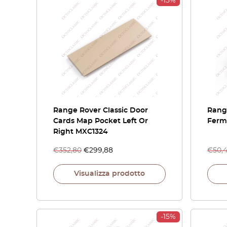
-15%
Range Rover Classic Door
Range
Cards Map Pocket Left Or
Ferm
Right MXC1324
€
352,80
€
299,88
€
50,
Visualizza prodotto
-15%