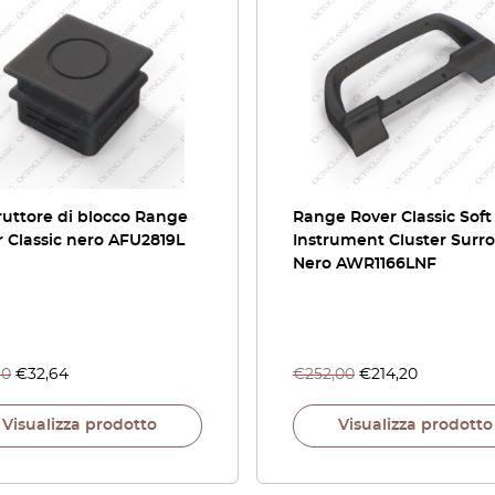
ruttore di blocco Range
Range Rover Classic Sof
 Classic nero AFU2819L
Instrument Cluster Surr
Nero AWR1166LNF
40
€
32,64
€
252,00
€
214,20
Visualizza prodotto
Visualizza prodotto