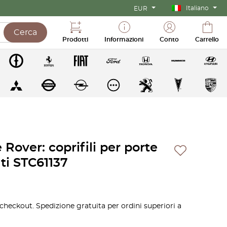
Italiano
EUR
Cerca
Prodotti
Informazioni
Conto
Carrello
over: coprifili per porte
ti STC61137
 checkout. Spedizione gratuita per ordini superiori a