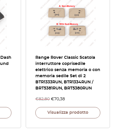
t Dash
Range Rover Classic Scatola
ound
interruttore coprisedile
elettrico senza memoria o con
memoria sedile Set di 2
BTR1333RUN, BTR1334RUN /
BRT5381RUN, BRT5380RUN
€
82,80
€
70,38
Visualizza prodotto