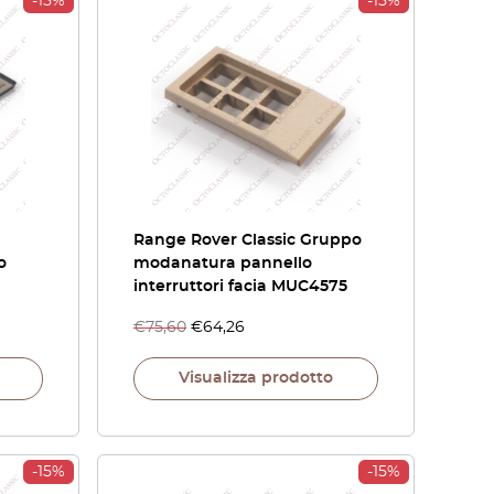
-15%
-15%
Range Rover Classic Gruppo
o
modanatura pannello
interruttori facia MUC4575
€
75,60
€
64,26
Visualizza prodotto
-15%
-15%