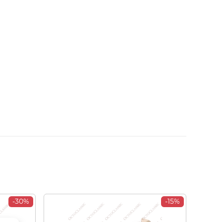
-30%
-15%