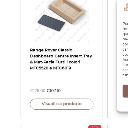
Per
mem
que
nav
con
car
Range Rover Classic
Range
coo
Dashboard Centre Insert Tray
Versi
Acc
& Mat-Facia Tutti i colori
dell’
com
MTC5520 e MTC6019
con i
acc
risca
fun
FHR1
€
126,00
€
107,10
€
63,
Visualizza prodotto