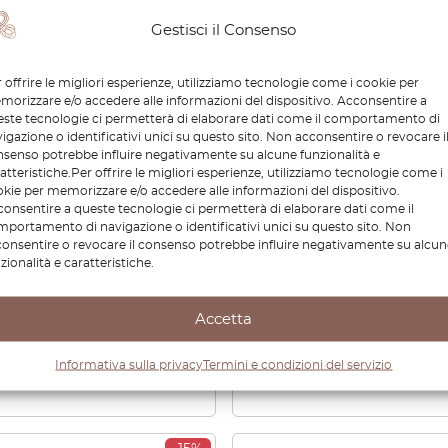
Gestisci il Consenso
 offrire le migliori esperienze, utilizziamo tecnologie come i cookie per
orizzare e/o accedere alle informazioni del dispositivo. Acconsentire a
ste tecnologie ci permetterà di elaborare dati come il comportamento di
igazione o identificativi unici su questo sito. Non acconsentire o revocare i
senso potrebbe influire negativamente su alcune funzionalità e
atteristiche.Per offrire le migliori esperienze, utilizziamo tecnologie come i
 Rover Classic Discovery
Range Rover Classic LHD
kie per memorizzare e/o accedere alle informazioni del dispositivo.
one dell’alloggiamento
Pannello interruttori
onsentire a queste tecnologie ci permetterà di elaborare dati come il
interruttore del finestrino
alzacristalli elettrici 3 var
portamento di navigazione o identificativi unici su questo sito. Non
nterruttori di
Tutti i colori MUC9330
onsentire o revocare il consenso potrebbe influire negativamente su alcun
ldamento dei sedili Nero
zionalità e caratteristiche.
00502
60
€
54,06
Accetta
€
100,80
€
70,56
Visualizza prodotto
Visualizza prodotto
Informativa sulla privacy
Termini e condizioni del servizio