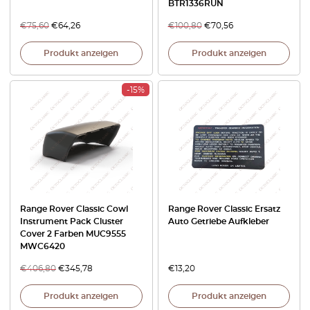
BTR1336RUN
€
75,60
€
64,26
€
100,80
€
70,56
Produkt anzeigen
Produkt anzeigen
-15%
Range Rover Classic Cowl
Range Rover Classic Ersatz
Instrument Pack Cluster
Auto Getriebe Aufkleber
Cover 2 Farben MUC9555
MWC6420
€
406,80
€
345,78
€
13,20
Produkt anzeigen
Produkt anzeigen