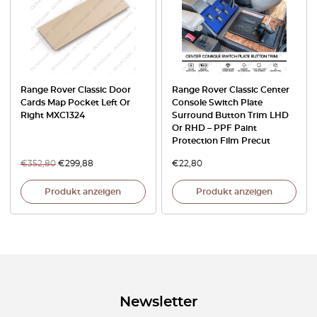
Range Rover Classic Door
Range Rover Classic Center
Cards Map Pocket Left Or
Console Switch Plate
Right MXC1324
Surround Button Trim LHD
Or RHD – PPF Paint
Protection Film Precut
€
352,80
€
299,88
€
22,80
Produkt anzeigen
Produkt anzeigen
Newsletter