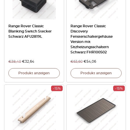
Range Rover Classic
Range Rover Classic
Blanking Switch Stecker
Discovery
Schwarz AFU2819L
Fensterschaltergehäuse
Version mit
Sitzheizungsschaltern
Schwarz FHR100502
€
38,40
€
32,64
€
63,60
€
54,06
Produkt anzeigen
Produkt anzeigen
-15%
-15%