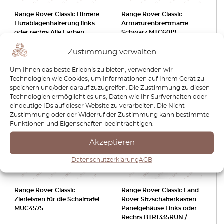
Range Rover Classic Hintere
Range Rover Classic
Hutablagenhalterung links
Armaturenbrettmatte
oder rechts Alle Farben
Schwarz MTC6019
EPE10007 / EPE10006
Zustimmung verwalten
€
50,40
€
42,84
€
50,40
€
42,84
Um Ihnen das beste Erlebnis zu bieten, verwenden wir
Produkt anzeigen
Produkt anzeigen
Technologien wie Cookies, um Informationen auf Ihrem Gerät zu
speichern und/oder darauf zuzugreifen. Die Zustimmung zu diesen
Technologien ermöglicht es uns, Daten wie Ihr Surfverhalten oder
-15%
-30%
eindeutige IDs auf dieser Website zu verarbeiten. Die Nicht-
Zustimmung oder der Widerruf der Zustimmung kann bestimmte
Funktionen und Eigenschaften beeinträchtigen.
Akzeptieren
Datenschutzerklärung
AGB
Range Rover Classic
Range Rover Classic Land
Zierleisten für die Schalttafel
Rover Sitzschalterkasten
MUC4575
Panelgehäuse Links oder
Rechts BTR1335RUN /