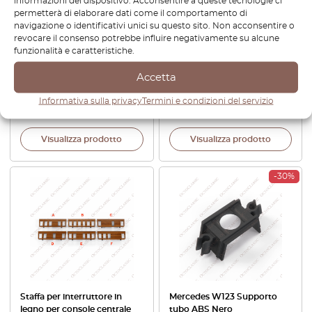
informazioni del dispositivo. Acconsentire a queste tecnologie ci
permetterà di elaborare dati come il comportamento di
navigazione o identificativi unici su questo sito. Non acconsentire o
revocare il consenso potrebbe influire negativamente su alcune
Mercedes W123 Maniglia
Audi / Ferrari / Ford /
funzionalità e caratteristiche.
scorrevole Riscaldamento
Mercedes Pompa elettrica
Interruttore soffiante Clima
del carburante 12V 6,5 Bar
Accetta
Nero A1238300136
431906091D / 86FB9350BA /
A0020910801 / A1160900050
Informativa sulla privacy
Termini e condizioni del servizio
€
32,40
€
27,54
€
72,00
Visualizza prodotto
Visualizza prodotto
-30%
Staffa per interruttore in
Mercedes W123 Supporto
legno per console centrale
tubo ABS Nero