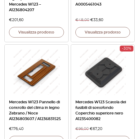
Mercedes W123 –
A0005461043
A1236804207
€
201,60
€
48,00
€
33,60
Visualizza prodotto
Visualizza prodotto
-30%
Mercedes W123 Pannello di
Mercedes W123 Scatola dei
controllo del clima in legno
fusibili di sottofondo
Zebrano / Noce
Coperchio superiore nero
A1236803607 / A1236831525
A1235400082
€
176,40
€
96,00
€
67,20