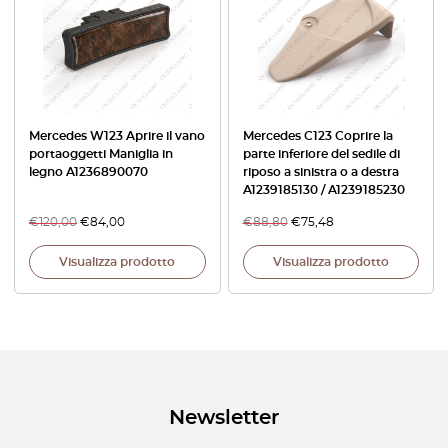
Mercedes W123 Aprire il vano
Mercedes C123 Coprire la
portaoggetti Maniglia in
parte inferiore del sedile di
legno A1236890070
riposo a sinistra o a destra
A1239185130 / A1239185230
€
120,00
€
84,00
€
88,80
€
75,48
Visualizza prodotto
Visualizza prodotto
Newsletter