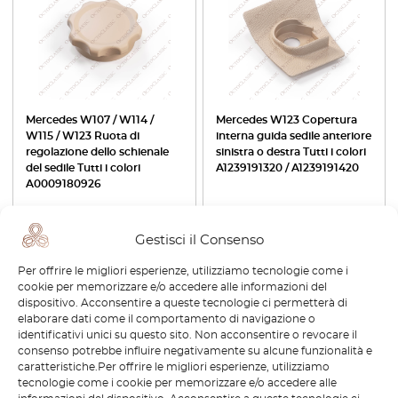
Mercedes W107 / W114 /
Mercedes W123 Copertura
W115 / W123 Ruota di
interna guida sedile anteriore
regolazione dello schienale
sinistra o destra Tutti i colori
del sedile Tutti i colori
A1239191320 / A1239191420
A0009180926
€
60,00
€
51,00
€
50,40
€
42,84
Gestisci il Consenso
Visualizza prodotto
Visualizza prodotto
Per offrire le migliori esperienze, utilizziamo tecnologie come i
cookie per memorizzare e/o accedere alle informazioni del
-15%
dispositivo. Acconsentire a queste tecnologie ci permetterà di
elaborare dati come il comportamento di navigazione o
identificativi unici su questo sito. Non acconsentire o revocare il
consenso potrebbe influire negativamente su alcune funzionalità e
caratteristiche.Per offrire le migliori esperienze, utilizziamo
tecnologie come i cookie per memorizzare e/o accedere alle