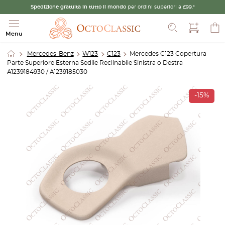
Spedizione gratuita in tutto il mondo
per ordini superiori a £99.*
Cerca
Menu
Mercedes-Benz
W123
C123
Mercedes C123 Copertura
Parte Superiore Esterna Sedile Reclinabile Sinistra o Destra
A1239184930 / A1239185030
-15%