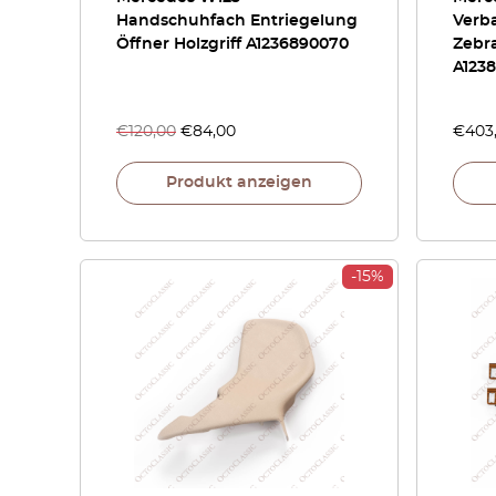
Handschuhfach Entriegelung
Verb
Öffner Holzgriff A1236890070
Zebr
A123
€
120,00
€
84,00
€
403
Produkt anzeigen
-15%