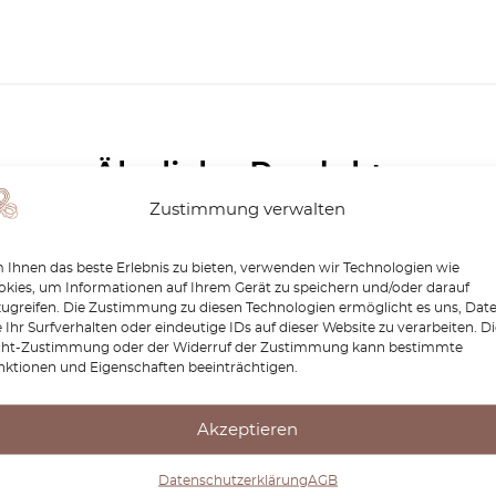
Ähnliche Produkte
Zustimmung verwalten
-15%
Ihnen das beste Erlebnis zu bieten, verwenden wir Technologien wie
kies, um Informationen auf Ihrem Gerät zu speichern und/oder darauf
zugreifen. Die Zustimmung zu diesen Technologien ermöglicht es uns, Dat
 Ihr Surfverhalten oder eindeutige IDs auf dieser Website zu verarbeiten. D
cht-Zustimmung oder der Widerruf der Zustimmung kann bestimmte
nktionen und Eigenschaften beeinträchtigen.
Akzeptieren
des W123 Griff
Mercedes W123 Klimaan
Datenschutzerklärung
AGB
ebebügel Heizung
Holzverkleidung Zebrano