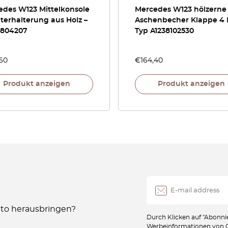
edes W123 Mittelkonsole
Mercedes W123 hölzerne
terhalterung aus Holz –
Aschenbecher Klappe 4 
6804207
Typ A1238102530
,60
€
164,40
Produkt anzeigen
Produkt anzeigen
Auto herausbringen?
Durch Klicken auf "Abonnie
Werbeinformationen von Oc