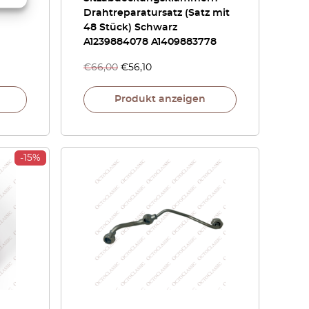
Drahtreparatursatz (Satz mit
48 Stück) Schwarz
A1239884078 A1409883778
€
66,00
€
56,10
Produkt anzeigen
-15%