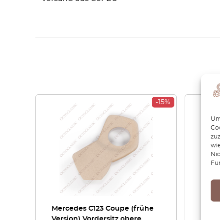
-15%
Um 
Coo
zu
wie
Ni
Fu
Mercedes C123 Coupe (frühe
Merce
Version) Vordersitz obere
Schi