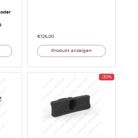
n
 oder
0
€
126,00
Produkt anzeigen
-30%