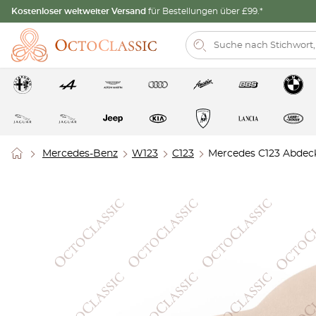
Kostenloser weltweiter Versand
für Bestellungen über £99.*
Mercedes-Benz
W123
C123
Mercedes C123 Abdeck