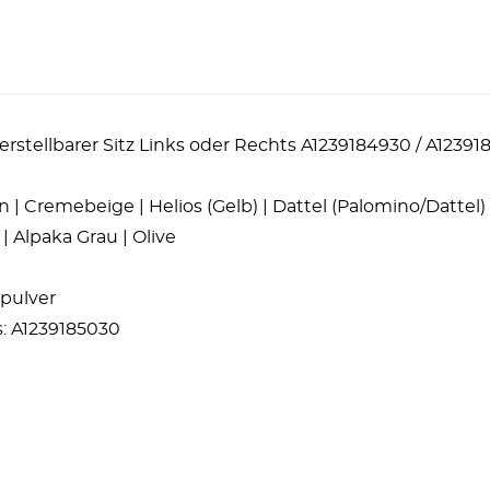
stellbarer Sitz Links oder Rechts A1239184930 / A12391
 Cremebeige | Helios (Gelb) | Dattel (Palomino/Dattel) | 
| Alpaka Grau | Olive
rpulver
: A1239185030