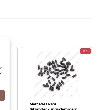
-15%
en
ie
lage
Mercedes R129
 /
Sitzabdeckungsklammern