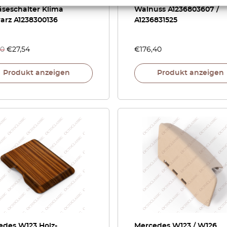
äseschalter Klima
Walnuss A1236803607 /
arz A1238300136
A1236831525
40
€
27,54
€
176,40
Produkt anzeigen
Produkt anzeigen
edes W123 Holz-
Mercedes W123 / W126