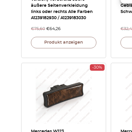
äußere Seitenverkleidung
Gebl
links oder rechts Alle Farben
Schw
A1239182930 / A1239183030
€
75,60
€
64,26
€
32,
Produkt anzeigen
-30%
Mercedes W123
Merc