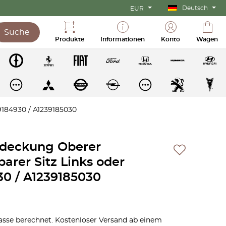
Deutsch
EUR
Suche
Produkte
Informationen
Konto
Wagen
9184930 / A1239185030
bdeckung Oberer
barer Sitz Links oder
30 / A1239185030
sse berechnet. Kostenloser Versand ab einem