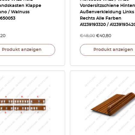
andskasten Klappe
Vordersitzschiene Hinte
ano / Walnuss
Außenverkleidung Links
8650053
Rechts Alle Farben
A1239193320 / A123919342
,20
€
48,00
€
40,80
Produkt anzeigen
Produkt anzeigen