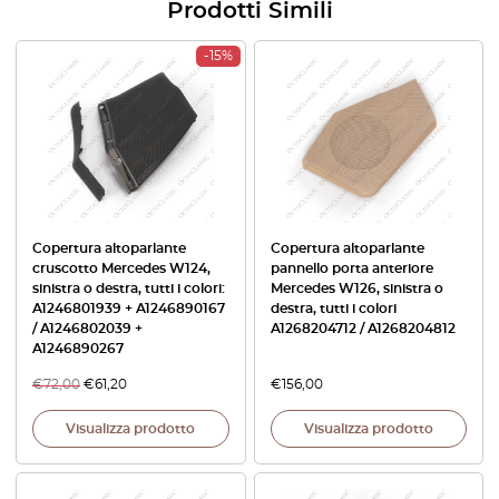
Prodotti Simili
-15%
Copertura altoparlante
Copertura altoparlante
cruscotto Mercedes W124,
pannello porta anteriore
sinistra o destra, tutti i colori:
Mercedes W126, sinistra o
A1246801939 + A1246890167
destra, tutti i colori
/ A1246802039 +
A1268204712 / A1268204812
A1246890267
€
72,00
€
61,20
€
156,00
Visualizza prodotto
Visualizza prodotto