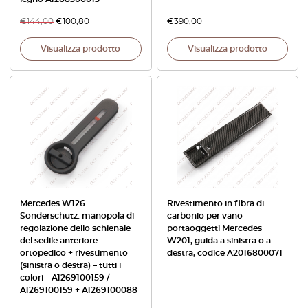
€
144,00
€
100,80
€
390,00
Visualizza prodotto
Visualizza prodotto
Mercedes W126
Rivestimento in fibra di
Sonderschutz: manopola di
carbonio per vano
regolazione dello schienale
portaoggetti Mercedes
del sedile anteriore
W201, guida a sinistra o a
ortopedico + rivestimento
destra, codice A2016800071
(sinistra o destra) – tutti i
colori – A1269100159 /
A1269100159 + A1269100088