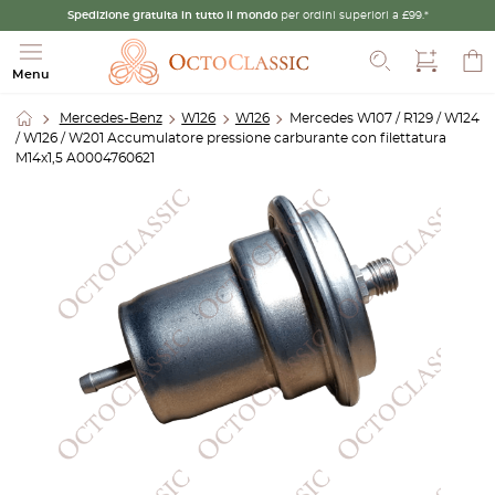
Spedizione gratuita in tutto il mondo
per ordini superiori a £99.*
Cerca
Menu
Mercedes-Benz
W126
W126
Mercedes W107 / R129 / W124
/ W126 / W201 Accumulatore pressione carburante con filettatura
M14x1,5 A0004760621