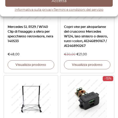
Accetta
Informativa sulla privacy
Termini e condizioni del servizio
Mercedes SL R129 / W140
Copri-vite per altoparlante
Clip di fissaggio a sfera per
del cruscotto Mercedes
specchietto retrovisore, nera
W124, lato sinistro o destro,
140533
tutti i colori, A1246890167 /
A1246890267
€
48,00
€
30,00
€
21,00
Visualizza prodotto
Visualizza prodotto
-15%