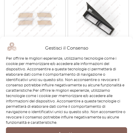
Gestisci il Consenso
Set di copriviti per
Alloggiamento griglia di
altoparlanti del cruscotto
ventilazione centrale in fibra
Per offrire le migliori esperienze, utilizziamo tecnologie come i
Mercedes SL R129, guida a
di carbonio per Mercedes
cookie per memorizzare e/o accedere alle informazioni del
sinistra o a destra, tutti i
W201, guida a sinistra o a
dispositivo. Acconsentire a queste tecnologie ci permetterà di
colori, A1296890167 /
destra, 3 versioni,
elaborare dati come il comportamento di navigazione o
A1296890267
A2018300765
identificativi unici su questo sito. Non acconsentire o revocare il
€
42,00
€
426,00
consenso potrebbe influire negativamente su alcune funzionalità e
caratteristiche.Per offrire le migliori esperienze, utilizziamo
tecnologie come i cookie per memorizzare e/o accedere alle
Visualizza prodotto
Visualizza prodotto
informazioni del dispositivo. Acconsentire a queste tecnologie ci
permetterà di elaborare dati come il comportamento di
navigazione o identificativi unici su questo sito. Non acconsentire o
-30%
revocare il consenso potrebbe influire negativamente su alcune
funzionalità e caratteristiche.