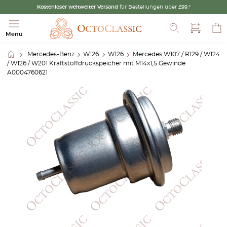
Kostenloser weltweiter Versand
für Bestellungen über £99.*
Suche
Menü
Mercedes-Benz
W126
W126
Mercedes W107 / R129 / W124
/ W126 / W201 Kraftstoffdruckspeicher mit M14x1,5 Gewinde
A0004760621