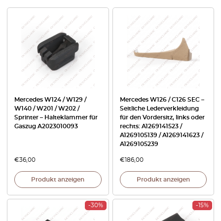
Mercedes W124 / W129 /
Mercedes W126 / C126 SEC –
W140 / W201 / W202 /
Seitliche Lederverkleidung
Sprinter – Halteklammer für
für den Vordersitz, links oder
Gaszug A2023010093
rechts: A1269141523 /
A1269105139 / A1269141623 /
A1269105239
€
36,00
€
186,00
Produkt anzeigen
Produkt anzeigen
-30%
-15%