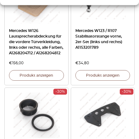
Mercedes W126
Mercedes W123 / R107
Lautsprecherabdeckung für
Stabilisatorstange vorne,
die vordere Türverkleidung,
2er-Set (links und rechts)
links oder rechts, alle Farben,
A1153201789
A1268204712 / A1268204812
€
156,00
€
34,80
Produkt anzeigen
Produkt anzeigen
-30%
-30%