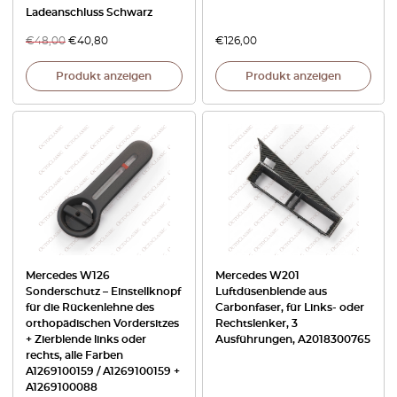
Ladeanschluss Schwarz
€
48,00
€
40,80
€
126,00
Produkt anzeigen
Produkt anzeigen
Mercedes W126
Mercedes W201
Sonderschutz – Einstellknopf
Luftdüsenblende aus
für die Rückenlehne des
Carbonfaser, für Links- oder
orthopädischen Vordersitzes
Rechtslenker, 3
+ Zierblende links oder
Ausführungen, A2018300765
rechts, alle Farben
A1269100159 / A1269100159 +
A1269100088