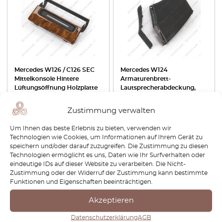
Mercedes W126 / C126 SEC
Mercedes W124
Mittelkonsole Hintere
Armaturenbrett-
Lüftungsöffnung Holzplatte
Lautsprecherabdeckung,
Halterung 4 Holzarten
links oder rechts, alle Farben,
A1268300013
A1246801939 + A1246890167
Zustimmung verwalten
/ A1246802039 +
A1246890267
Um Ihnen das beste Erlebnis zu bieten, verwenden wir
Technologien wie Cookies, um Informationen auf Ihrem Gerät zu
€
144,00
€
100,80
€
72,00
€
61,20
speichern und/oder darauf zuzugreifen. Die Zustimmung zu diesen
Technologien ermöglicht es uns, Daten wie Ihr Surfverhalten oder
Produkt anzeigen
Produkt anzeigen
eindeutige IDs auf dieser Website zu verarbeiten. Die Nicht-
Zustimmung oder der Widerruf der Zustimmung kann bestimmte
Funktionen und Eigenschaften beeinträchtigen.
Akzeptieren
Datenschutzerklärung
AGB