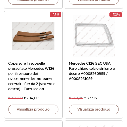
-15%
-30%
Coperture in ecopelle
Mercedes C126 SEC USA
pretagliate Mercedes W126
Faro chiaro telaio sinistro o
per il restauro dei
destro A0008260959 /
rivestimenti dei montanti
A0008261059
centrali – Set da 2 (sinistro e
destro) – Tutti i colori
€
240,00
€
204,00
€
538,80
€
377,16
Visualizza prodotto
Visualizza prodotto