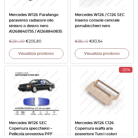
Mercedes W126 Parafango
Mercedes W126 / C126 SEC
paravento radiatore olio
Inserto console centrale
sinistro o destro nero
portabicchieri nero
A1268840735 / A1268840835
€
294,00
€
205,80
€
98,40
€
83,64
Visualizza prodotto
Visualizza prodotto
-30%
Mercedes W126 SEC
Mercedes W126 C126
Copertura specchietti –
Copertura staffa aria
Pellicola protettiva PPF
posteriore Tutti i colori