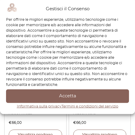
pretagliata – Copertura
A1268300013
antigraffio trasparente 3M
Gestisci il Consenso
PRO
Per offrire le migliori esperienze, utilizziamo tecnologie come i
€
29,88
€
66,00
€
46,20
cookie per memorizzare e/o accedere alle informazioni del
dispositivo. Acconsentire a queste tecnologie ci permetterà di
Visualizza prodotto
Visualizza prodotto
elaborare dati come il comportamento di navigazione o
identificativi unici su questo sito. Non acconsentire o revocare il
consenso potrebbe influire negativamente su alcune funzionalità e
caratteristiche.Per offrire le migliori esperienze, utilizziamo
tecnologie come i cookie per memorizzare e/o accedere alle
informazioni del dispositivo. Acconsentire a queste tecnologie ci
permetterà di elaborare dati come il comportamento di
navigazione o identificativi unici su questo sito. Non acconsentire o
revocare il consenso potrebbe influire negativamente su alcune
funzionalità e caratteristiche.
Accetta
Mercedes R107 / W126 / C126
Mercedes W126 380SE
Informativa sulla privacy
Termini e condizioni del servizio
/ W463 Idle Air Control Valve
Emblema del bagagliaio
A0001411625
A1268170315
€
66,00
€
66,00
Visualizza prodotto
Visualizza prodotto