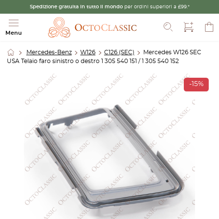
Spedizione gratuita in tutto il mondo
per ordini superiori a £99.*
Cerca
Menu
Mercedes-Benz
W126
C126 (SEC)
Mercedes W126 SEC
USA Telaio faro sinistro o destro 1 305 540 151 / 1 305 540 152
-15%