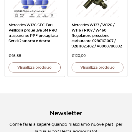
Mercedes W126 SEC Fari –
Mercedes W123 / W126 /
Pellicola protettiva 3M PRO
W116 / R107 / W460
trasparente PPF pretagliata –
Regolatore pressione
Set di 2 sinistra e destra
carburante 0280161007 /
92811023102 / A0000780592
€
65,88
€
120,00
Visualizza prodotto
Visualizza prodotto
Newsletter
Come farai a sapere quando rilasciamo nuove parti per
la tua auto? Resta aggiornato!