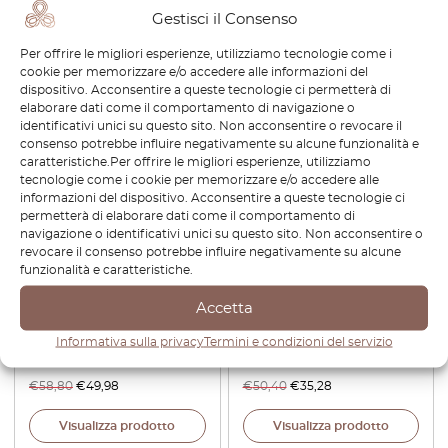
€
240,00
€
164,40
Gestisci il Consenso
Per offrire le migliori esperienze, utilizziamo tecnologie come i
Visualizza prodotto
Visualizza prodotto
cookie per memorizzare e/o accedere alle informazioni del
dispositivo. Acconsentire a queste tecnologie ci permetterà di
elaborare dati come il comportamento di navigazione o
-15%
-30%
identificativi unici su questo sito. Non acconsentire o revocare il
consenso potrebbe influire negativamente su alcune funzionalità e
caratteristiche.Per offrire le migliori esperienze, utilizziamo
tecnologie come i cookie per memorizzare e/o accedere alle
informazioni del dispositivo. Acconsentire a queste tecnologie ci
permetterà di elaborare dati come il comportamento di
navigazione o identificativi unici su questo sito. Non acconsentire o
revocare il consenso potrebbe influire negativamente su alcune
funzionalità e caratteristiche.
Mercedes W201 Supporto
Mercedes W201 Console
maniglia porta anteriore
centrale A/C Griglia di
Accetta
sinistra o destra nero
ventilazione laterale sinistra o
A2017200128 / A2017200228
destra Tutti i colori
Informativa sulla privacy
Termini e condizioni del servizio
A2016830936 / A2016831036
€
58,80
€
49,98
€
50,40
€
35,28
Visualizza prodotto
Visualizza prodotto