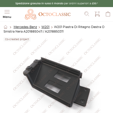
Spedizione gratuita in tutto il mondo
per ordini superiori a £99.*
Cerca
Menu
Mercedes-Benz
W201
W201 Piastra Di Ritegno Destra O
Sinistra Nera A2018850411 / A2018850311
Co-created project