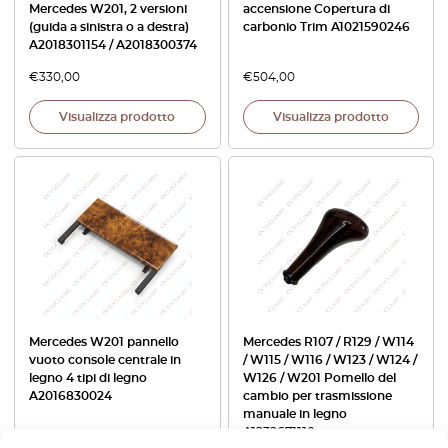
Mercedes W201, 2 versioni
accensione Copertura di
(guida a sinistra o a destra)
carbonio Trim A1021590246
A2018301154 / A2018300374
€
330,00
€
504,00
Visualizza prodotto
Visualizza prodotto
Mercedes W201 pannello
Mercedes R107 / R129 / W114
vuoto console centrale in
/ W115 / W116 / W123 / W124 /
legno 4 tipi di legno
W126 / W201 Pomello del
A2016830024
cambio per trasmissione
manuale in legno
A1232671110