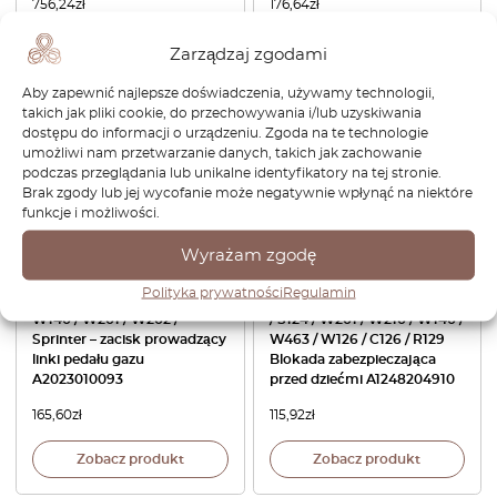
756,24
zł
176,64
zł
Zobacz produkt
Zobacz produkt
Zarządzaj zgodami
Aby zapewnić najlepsze doświadczenia, używamy technologii,
takich jak pliki cookie, do przechowywania i/lub uzyskiwania
dostępu do informacji o urządzeniu. Zgoda na te technologie
umożliwi nam przetwarzanie danych, takich jak zachowanie
podczas przeglądania lub unikalne identyfikatory na tej stronie.
Brak zgody lub jej wycofanie może negatywnie wpłynąć na niektóre
funkcje i możliwości.
Wyrażam zgodę
Polityka prywatności
Regulamin
Mercedes W124 / W129 /
Mercedes W124 / A124 / C124
W140 / W201 / W202 /
/ S124 / W201 / W210 / W140 /
Sprinter – zacisk prowadzący
W463 / W126 / C126 / R129
linki pedału gazu
Blokada zabezpieczająca
A2023010093
przed dziećmi A1248204910
165,60
zł
115,92
zł
Zobacz produkt
Zobacz produkt