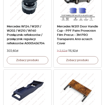
Mercedes W124 / W201 /
Mercedes W201 Door Handle
W202 / W210 / W140
Cup – PPF Paint Protection
Przełącznik reflektorów /
Film Precut – 3M PRO
przełącznik regulacji
Transparent Anti-scratch
reflektorów A0005456704
Cover
303,60
zł
143,52
zł
115,92
zł
Zobacz produkt
Zobacz produkt