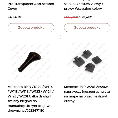
Pro Transparent Anti-scratch
słupka B Zestaw 2 lewy +
Cover
prawy Wszystkie kolory
248,40
zł
1.104,00
zł
938,40
zł
Zobacz produkt
Zobacz produkt
Mercedes R107 / R129 / W114
Mercedes 190 W201 Zestaw
/ W115 / W116 / W123 / W124 /
naprawczy kieszeni uchwytu
W126 / W201 Gałka dźwigni
na mapę na przednie drzwi,
zmiany biegów do
czarny
manualnej skrzyni biegów
drewniana A1232671110