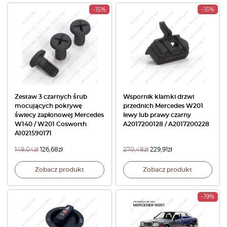
-15%
-15%
Zestaw 3 czarnych śrub
Wspornik klamki drzwi
mocujących pokrywę
przednich Mercedes W201
świecy zapłonowej Mercedes
lewy lub prawy czarny
W140 / W201 Cosworth
A2017200128 / A2017200228
A1021590171
149,04
zł
126,68
zł
270,48
zł
229,91
zł
Zobacz produkt
Zobacz produkt
-19%