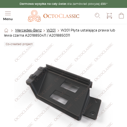
Darmowa wysyłka na cały świat
dla zamówień powyżej £99.*
Szukaj
Menu
Mercedes-Benz
W201
W201 Płyta ustalająca prawa lub
lewa czarna A2018850411 / A2018850311
Co-created project