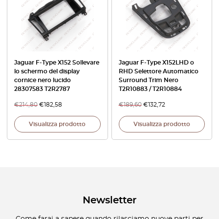
Jaguar F-Type X152 Sollevare
Jaguar F-Type X152LHD o
lo schermo del display
RHD Selettore Automatico
cornice nero lucido
Surround Trim Nero
28307583 T2R2787
T2R10883 / T2R10884
€
214,80
€
182,58
€
189,60
€
132,72
Visualizza prodotto
Visualizza prodotto
Newsletter