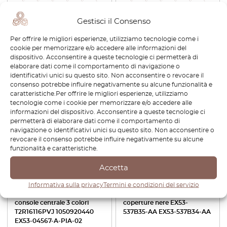
Jaguar F-Type X152 AC
Jaguar F-Type Coperchi
Gestisci il Consenso
pannello di controllo del
maniglia portellone
clima lunetta nera T2R20740
posteriore Set di 2 Atlas
Per offrire le migliori esperienze, utilizziamo tecnologie come i
EX53046A04BB
argento
cookie per memorizzare e/o accedere alle informazioni del
dispositivo. Acconsentire a queste tecnologie ci permetterà di
€
62,40
€
43,68
€
34,80
€
24,36
elaborare dati come il comportamento di navigazione o
identificativi unici su questo sito. Non acconsentire o revocare il
Visualizza prodotto
Visualizza prodotto
consenso potrebbe influire negativamente su alcune funzionalità e
caratteristiche.Per offrire le migliori esperienze, utilizziamo
tecnologie come i cookie per memorizzare e/o accedere alle
-30%
-30%
informazioni del dispositivo. Acconsentire a queste tecnologie ci
permetterà di elaborare dati come il comportamento di
navigazione o identificativi unici su questo sito. Non acconsentire o
revocare il consenso potrebbe influire negativamente su alcune
funzionalità e caratteristiche.
Accetta
Informativa sulla privacy
Termini e condizioni del servizio
Jaguar F-Type pannello
Jaguar F-Type Set di 2
console centrale 3 colori
coperture nere EX53-
T2R16116PVJ 1050920440
537B35-AA EX53-537B34-AA
EX53-04567-A-PIA-02