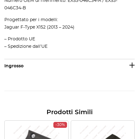
Numero OEM di riferimento: EX53-046C34-A / EX53-
046C34-B
Progettato per i modelli:
Jaguar F-Type X152 (2013 – 2024)
– Prodotto UE
– Spedizione dall’UE
Ingrosso
Prodotti Simili
-30%