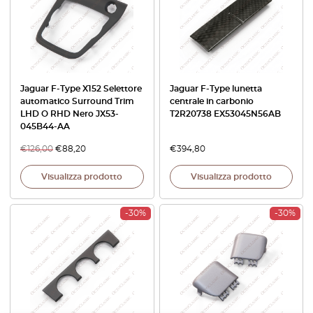
Jaguar F-Type X152 Selettore
Jaguar F-Type lunetta
automatico Surround Trim
centrale in carbonio
LHD O RHD Nero JX53-
T2R20738 EX53045N56AB
045B44-AA
€
126,00
€
88,20
€
394,80
Visualizza prodotto
Visualizza prodotto
-30%
-30%