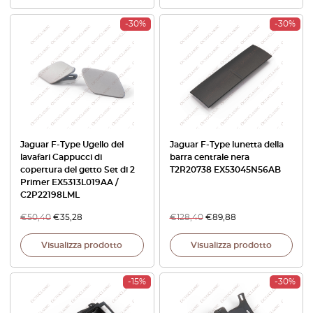
-30%
-30%
Jaguar F-Type Ugello del
Jaguar F-Type lunetta della
lavafari Cappucci di
barra centrale nera
copertura del getto Set di 2
T2R20738 EX53045N56AB
Primer EX5313L019AA /
C2P22198LML
€
50,40
€
35,28
€
128,40
€
89,88
Visualizza prodotto
Visualizza prodotto
-15%
-30%