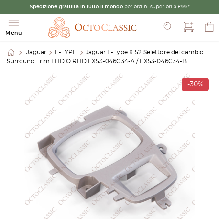
Spedizione gratuita in tutto il mondo
per ordini superiori a £99.*
Cerca
Menu
Jaguar
F-TYPE
Jaguar F-Type X152 Selettore del cambio
Surround Trim LHD O RHD EX53-046C34-A / EX53-046C34-B
-30%