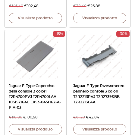
€
146,40
€
102,48
€
38,40
€
26,88
Visualizza prodotto
Visualizza prodotto
-15%
-30%
Jaguar F-Type Coperchio
Jaguar F-Type Rivestimento
della console 3 colori
pannello console 3 colori
T2R4700PVJ T2R4700LAA
T2R2213PVJ T2R2739SBB
105157164C EX53-045H62-A-
T2R2213LAA
PIA-03
€
118,80
€
100,98
€
61,20
€
42,84
Visualizza prodotto
Visualizza prodotto