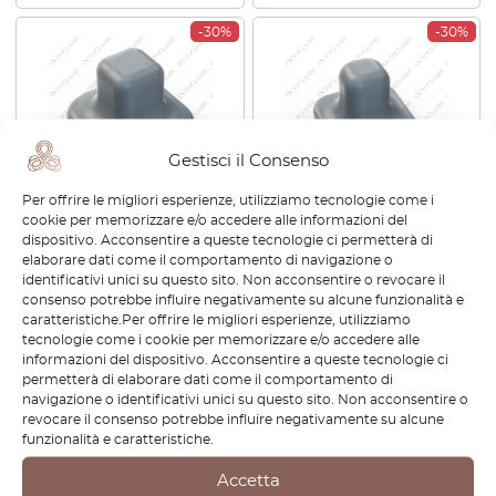
-30%
-30%
Gestisci il Consenso
Per offrire le migliori esperienze, utilizziamo tecnologie come i
cookie per memorizzare e/o accedere alle informazioni del
Set di 2 pomelli per sedile
Manopola di regolazione
dispositivo. Acconsentire a queste tecnologie ci permetterà di
elettrico Nissan 300ZX Z32,
dello specchietto laterale
elaborare dati come il comportamento di navigazione o
tutti i colori 7380-31P00
Nissan 300ZX Z32 tutti i
identificativi unici su questo sito. Non acconsentire o revocare il
colori
consenso potrebbe influire negativamente su alcune funzionalità e
€
38,40
€
26,88
€
19,20
€
13,44
caratteristiche.Per offrire le migliori esperienze, utilizziamo
tecnologie come i cookie per memorizzare e/o accedere alle
informazioni del dispositivo. Acconsentire a queste tecnologie ci
Visualizza prodotto
Visualizza prodotto
permetterà di elaborare dati come il comportamento di
navigazione o identificativi unici su questo sito. Non acconsentire o
revocare il consenso potrebbe influire negativamente su alcune
-15%
-30%
funzionalità e caratteristiche.
Accetta