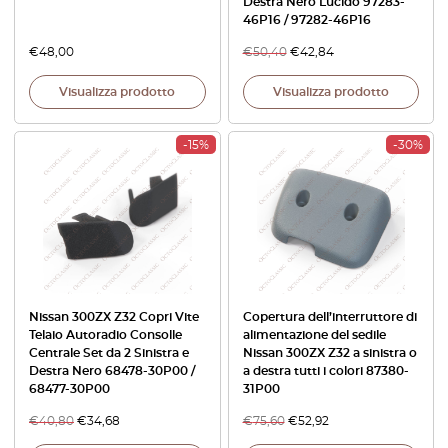
Destra Nero Lucido 97283-
46P16 / 97282-46P16
€
48,00
€
50,40
€
42,84
Visualizza prodotto
Visualizza prodotto
-15%
-30%
Nissan 300ZX Z32 Copri Vite
Copertura dell’interruttore di
Telaio Autoradio Consolle
alimentazione del sedile
Centrale Set da 2 Sinistra e
Nissan 300ZX Z32 a sinistra o
Destra Nero 68478-30P00 /
a destra tutti i colori 87380-
68477-30P00
31P00
€
40,80
€
34,68
€
75,60
€
52,92