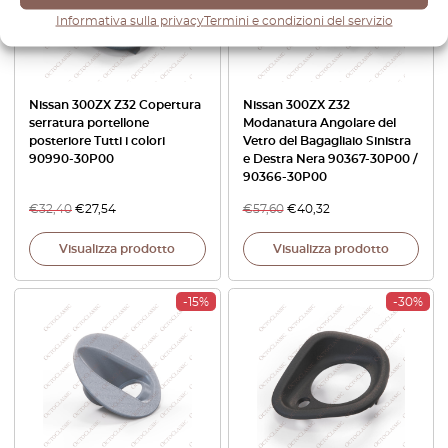
Informativa sulla privacy
Termini e condizioni del servizio
Nissan 300ZX Z32 Copertura
Nissan 300ZX Z32
serratura portellone
Modanatura Angolare del
posteriore Tutti i colori
Vetro del Bagagliaio Sinistra
90990-30P00
e Destra Nera 90367-30P00 /
90366-30P00
€
32,40
€
27,54
€
57,60
€
40,32
Visualizza prodotto
Visualizza prodotto
-15%
-30%