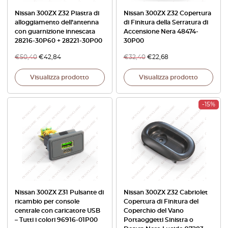
Nissan 300ZX Z32 Piastra di
Nissan 300ZX Z32 Copertura
alloggiamento dell’antenna
di Finitura della Serratura di
con guarnizione innescata
Accensione Nera 48474-
28216-30P60 + 28221-30P00
30P00
€
50,40
€
42,84
€
32,40
€
22,68
Visualizza prodotto
Visualizza prodotto
-15%
Nissan 300ZX Z31 Pulsante di
Nissan 300ZX Z32 Cabriolet
ricambio per console
Copertura di Finitura del
centrale con caricatore USB
Coperchio del Vano
– Tutti i colori 96916-01P00
Portaoggetti Sinistra o