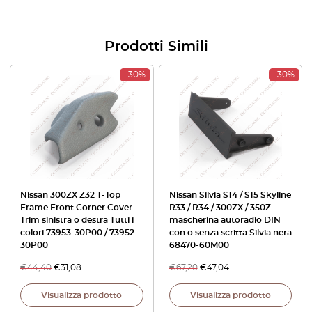
Prodotti Simili
-30%
-30%
Nissan 300ZX Z32 T-Top
Nissan Silvia S14 / S15 Skyline
Frame Front Corner Cover
R33 / R34 / 300ZX / 350Z
Trim sinistra o destra Tutti i
mascherina autoradio DIN
colori 73953-30P00 / 73952-
con o senza scritta Silvia nera
30P00
68470-60M00
€
44,40
€
31,08
€
67,20
€
47,04
Visualizza prodotto
Visualizza prodotto