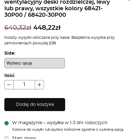
wentylacyjny deski rozdzielczej, lewy
lub prawy, wszystkie kolory 68421-
30P00 / 68420-30P00
640,32
zł
448,22
zł
Koszty wysyłki obliczane przy kasie. Bezpłatna wysyłka przy
zamówieniach powyżej £99.
Side:
Ilość
Dodaj do koszyka
W magazynie – wysyłka w 1-3 dni roboczych
Gotowe do wysyłki lub szybko kończone zgodnie z wybraną opcją.
Stan:
nowy