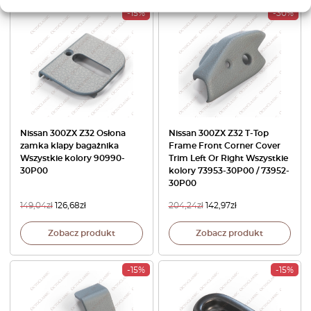
-15%
-30%
Nissan 300ZX Z32 Osłona
Nissan 300ZX Z32 T-Top
zamka klapy bagażnika
Frame Front Corner Cover
Wszystkie kolory 90990-
Trim Left Or Right Wszystkie
30P00
kolory 73953-30P00 / 73952-
30P00
149,04
zł
126,68
zł
204,24
zł
142,97
zł
Zobacz produkt
Zobacz produkt
-15%
-15%