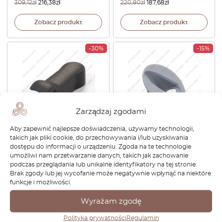
309,12
zł
216,38
zł
220,80
zł
187,68
zł
Zobacz produkt
Zobacz produkt
-30%
-15%
Zarządzaj zgodami
Aby zapewnić najlepsze doświadczenia, używamy technologii,
Nissan S12 200SX 280ZX
Nissan 300ZX Z32 Płyta
takich jak pliki cookie, do przechowywania i/lub uzyskiwania
300ZX Skyline Silvia Fairlady
obudowy anteny z uszczelką
dostępu do informacji o urządzeniu. Zgoda na te technologie
Z Zaślepka tylnej
zagruntowana 28216-30P60
umożliwi nam przetwarzanie danych, takich jak zachowanie
wycieraczki Czarna 28882-
+ 28221-30P00
podczas przeglądania lub unikalne identyfikatory na tej stronie.
N9400
Brak zgody lub jej wycofanie może negatywnie wpłynąć na niektóre
funkcje i możliwości.
149,04
zł
104,33
zł
231,84
zł
197,06
zł
Wyrażam zgodę
Zobacz produkt
Zobacz produkt
Polityka prywatności
Regulamin