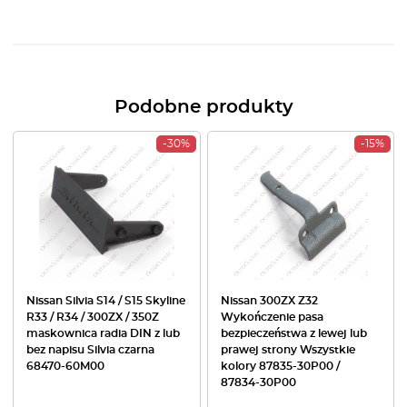
Podobne produkty
-30%
-15%
Nissan Silvia S14 / S15 Skyline
Nissan 300ZX Z32
R33 / R34 / 300ZX / 350Z
Wykończenie pasa
maskownica radia DIN z lub
bezpieczeństwa z lewej lub
bez napisu Silvia czarna
prawej strony Wszystkie
68470-60M00
kolory 87835-30P00 /
87834-30P00