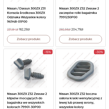
Nissan / Datsun 300ZX Z31
Nissan 300ZX Z32 Zestaw 2
Konsola środkowa 300ZX
zaczepów rolki bagażnika
Odznaka Wszystkie kolory
7991230P00
96948-01P00
231,84
zł
162,29
zł
292,56
zł
204,79
zł
Zobacz produkt
Zobacz produkt
-15%
-30%
Nissan 300ZX Z32 Zestaw 2
Nissan 300ZX Z32 boczna
klipsów mocujących do
osłona kratki wentylacyjnej z
bagażnika we wszystkich
lewej lub prawej strony,
kolorach 79901-30P00
wszystkie kolory