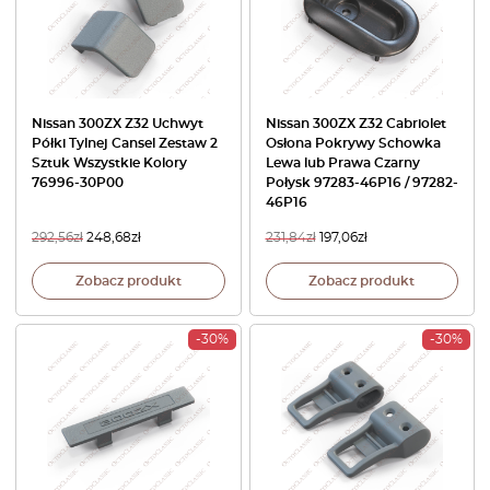
Nissan 300ZX Z32 Uchwyt
Nissan 300ZX Z32 Cabriolet
Półki Tylnej Cansel Zestaw 2
Osłona Pokrywy Schowka
Sztuk Wszystkie Kolory
Lewa lub Prawa Czarny
76996-30P00
Połysk 97283-46P16 / 97282-
46P16
292,56
zł
248,68
zł
231,84
zł
197,06
zł
Zobacz produkt
Zobacz produkt
-30%
-30%