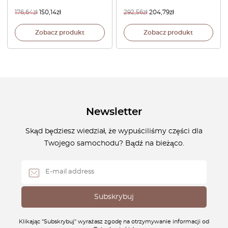
176,64
zł
150,14
zł
292,56
zł
204,79
zł
Zobacz produkt
Zobacz produkt
Newsletter
Skąd będziesz wiedział, że wypuściliśmy części dla
Twojego samochodu? Bądź na bieżąco.
Klikając "Subskrybuj" wyrażasz zgodę na otrzymywanie informacji od