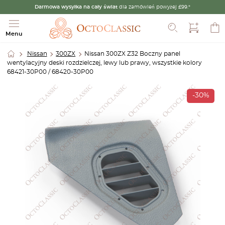
Darmowa wysyłka na cały świat
dla zamówień powyżej £99.*
Szukaj
Menu
Nissan
300ZX
Nissan 300ZX Z32 Boczny panel
wentylacyjny deski rozdzielczej, lewy lub prawy, wszystkie kolory
68421-30P00 / 68420-30P00
-30%