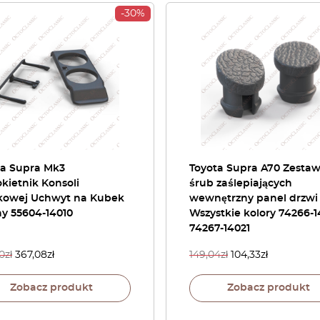
-30%
ta Supra Mk3
Toyota Supra A70 Zestaw
kietnik Konsoli
śrub zaślepiających
kowej Uchwyt na Kubek
wewnętrzny panel drzwi
ny 55604-14010
Wszystkie kolory 74266-1
74267-14021
0
zł
367,08
zł
149,04
zł
104,33
zł
Zobacz produkt
Zobacz produkt