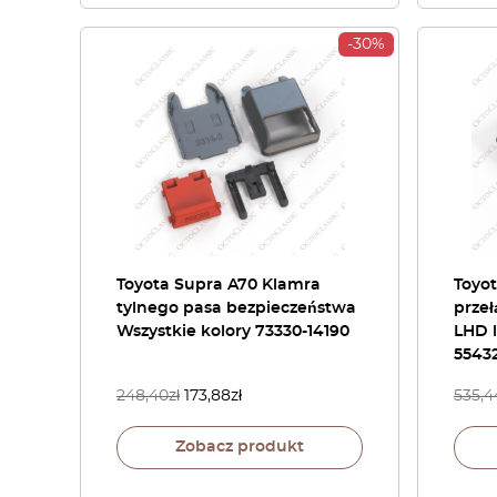
-30%
Toyota Supra A70 Klamra
Toyo
tylnego pasa bezpieczeństwa
przeł
Wszystkie kolory 73330-14190
LHD 
55432
248,40
zł
173,88
zł
535,4
Zobacz produkt