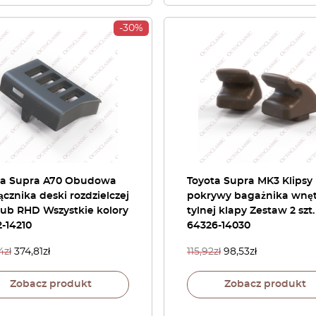
-30%
ta Supra A70 Obudowa
Toyota Supra MK3 Klipsy
ącznika deski rozdzielczej
pokrywy bagażnika wnęt
lub RHD Wszystkie kolory
tylnej klapy Zestaw 2 szt.
-14210
64326-14030
4
zł
374,81
zł
115,92
zł
98,53
zł
Zobacz produkt
Zobacz produkt