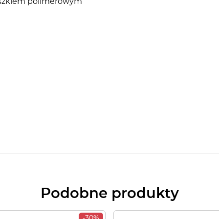
roszkiem polimerowym
Podobne produkty
-30%