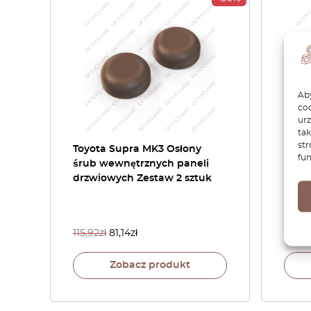
Aby
coo
ur
tak
str
Toyota Supra MK3 Osłony
Toyo
fun
śrub wewnętrznych paneli
Górn
drzwiowych Zestaw 2 sztuk
śrubę
115,92
zł
81,14
zł
115,92
Zobacz produkt