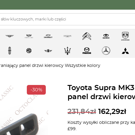
niający panel drzwi kierowcy Wszystkie kolory
Toyota Supra MK3
-30%
panel drzwi kiero
231,84
zł
162,29
zł
Koszty wysyłki obliczane przy k
£99.