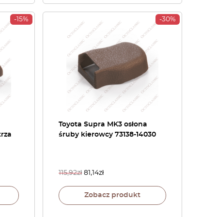
-15%
-30%
Toyota Supra MK3 osłona
rza
śruby kierowcy 73138-14030
115,92
zł
81,14
zł
Zobacz produkt