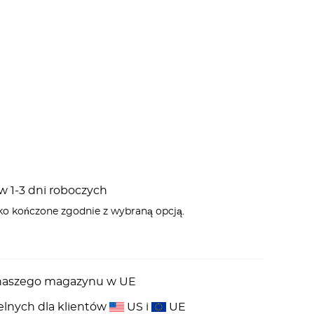
 1-3 dni roboczych
ko kończone zgodnie z wybraną opcją.
z naszego magazynu w UE
elnych dla klientów
US i
UE