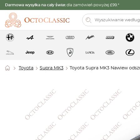
Darmowa wysyłka na cały świat
dla zamówień powyżej £99.*
Toyota
Supra MK3
Toyota Supra MK3 Nawiew odszra