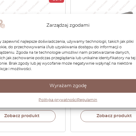
Zarządzaj zgodami
 zapewnić najlepsze doświadczenia, używamy technologii, takich jak pliki
kie, do przechowywania i/lub uzyskiwania dostępu do informacji o
ządzeniu. Zgoda na te technologie umożliwi nam przetwarzanie danych,
ich jak zachowanie podczas przeglądania lub unikalne identyfikatory na tej
onie. Brak zgody lub jej wycofanie może negatywnie wpłynąć na niektóre
ta Supra MK3 Targa
Toyota Supra A70
kcje i możliwości.
a osłona otworu na
Wewnętrzna obudowa k
 podsufitki
drzwi lewa lub prawa
Wszystkie kolory 69278-1
Wyrażam zgodę
69277-14010
Polityka prywatności
Regulamin
zł
81,14
zł
248,40
zł
173,88
zł
Zobacz produkt
Zobacz produkt