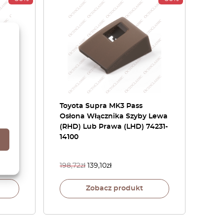
Toyota Supra MK3 Pass
lamki
Osłona Włącznika Szyby Lewa
(RHD) Lub Prawa (LHD) 74231-
4010 /
14100
198,72
zł
139,10
zł
Zobacz produkt