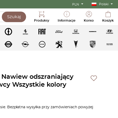
Polski
PLN
Szukaj
Produkty
Informacje
Konto
Koszyk
 Nawiew odszraniający
wcy Wszystkie kolory
asie. Bezpłatna wysyłka przy zamówieniach powyżej