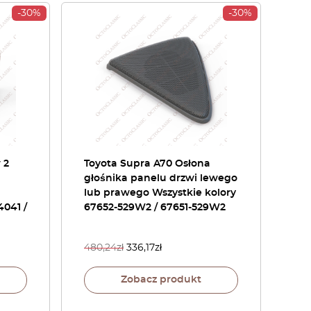
-30%
-30%
 2
Toyota Supra A70 Osłona
głośnika panelu drzwi lewego
lub prawego Wszystkie kolory
4041 /
67652-529W2 / 67651-529W2
480,24
zł
336,17
zł
Zobacz produkt