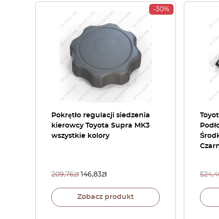
-30%
Pokrętło regulacji siedzenia
Toyo
kierowcy Toyota Supra MK3
Podło
wszystkie kolory
Środ
Czar
209,76
zł
146,83
zł
524,4
Zobacz produkt