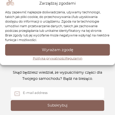
Zarządzaj zgodami
trwałość i doskonałą wydajność, pomagając Ci zachować
moc i funkcjonalność Twojego pojazdu. Wybierz
Aby zapewnić najlepsze doświadczenia, używamy technologii,
OctoClassic, aby Twój Mitsubishi L200 pozostał w
takich jak pliki cookie, do przechowywania i/lub uzyskiwania
dostępu do informacji o urządzeniu. Zgoda na te technologie
doskonałej formie. Sprawdź naszą ofertę części do
umożliwi nam przetwarzanie danych, takich jak zachowanie
Mitsubishi L200 już teraz.
podczas przeglądania lub unikalne identyfikatory na tej stronie.
Brak zgody lub jej wycofanie może negatywnie wpłynąć na niektóre
funkcje i możliwości.
Wyrażam zgodę
Polityka prywatności
Regulamin
Newsletter
Skąd będziesz wiedział, że wypuściliśmy części dla
Twojego samochodu? Bądź na bieżąco.