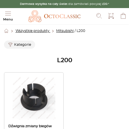
Darmowa wysyłka na cały świat
dla zamówień powyżej £99.*
Szukaj
Menu
Wszystkie produkty
Mitsubishi
/ L200
Kategorie
L200
Dźwignia zmiany biegów