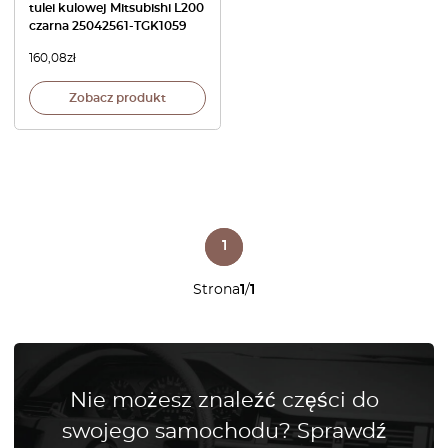
tulei kulowej Mitsubishi L200
czarna 25042561-TGK1059
160,08
zł
Zobacz produkt
1
Strona
1
/
1
Nie możesz znaleźć części do
swojego samochodu? Sprawdź